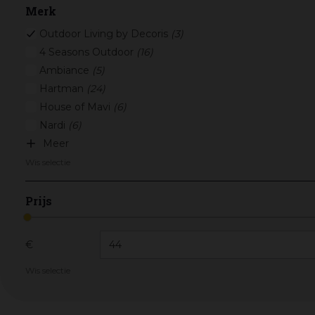
Merk
Outdoor Living by Decoris
(3)
4 Seasons Outdoor
(16)
Ambiance
(5)
Hartman
(24)
House of Mavi
(6)
Nardi
(6)
Meer
Wis selectie
Prijs
€
Wis selectie