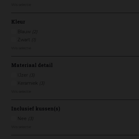
Wis selectie
Kleur
Blauw
(2)
Zwart
(1)
Wis selectie
Materiaal detail
IJzer
(3)
Keramiek
(3)
Wis selectie
Inclusief kussen(s)
Nee
(3)
Wis selectie