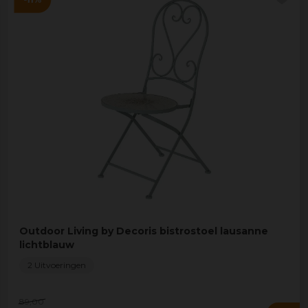
Outdoor Living by Decoris bistrostoel lausanne
lichtblauw
2 Uitvoeringen
89
,
00