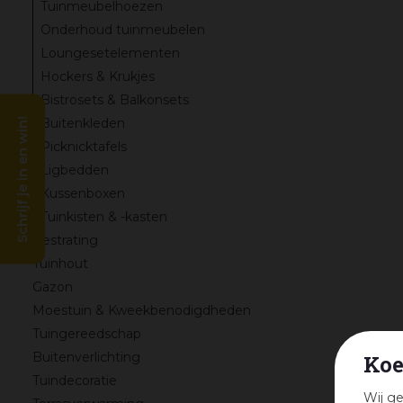
Tuinmeubelhoezen
Onderhoud tuinmeubelen
Loungesetelementen
Hockers & Krukjes
Bistrosets & Balkonsets
Buitenkleden
Schrijf je in en win!
Picknicktafels
Ligbedden
Kussenboxen
Tuinkisten & -kasten
Bestrating
Tuinhout
Gazon
Moestuin & Kweekbenodigdheden
Tuingereedschap
Buitenverlichting
Koe
Tuindecoratie
Wij ge