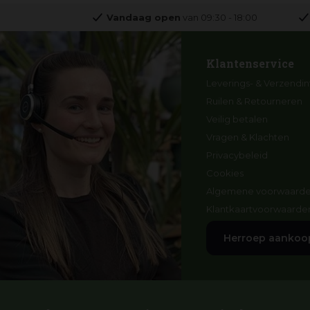
Vandaag open
van
09:30
-
18:00
Klantenservice
Leverings- & Verzendin
Ruilen & Retourneren
Veilig betalen
Vragen & Klachten
Privacybeleid
Cookies
Algemene voorwaard
Klantkaartvoorwaarde
Herroep aankoo