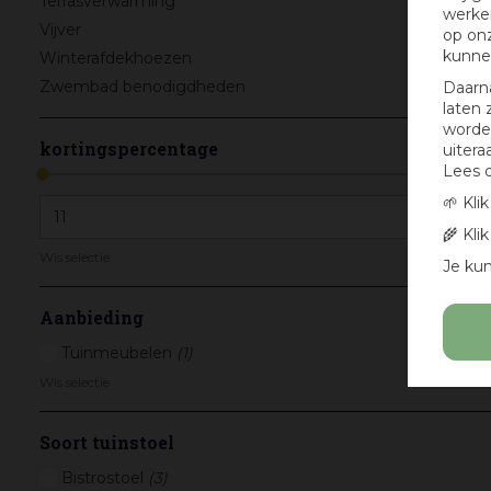
Terrasverwarming
werken
Vijver
op onz
kunne
Winterafdekhoezen
Zwembad benodigdheden
Daarn
laten 
worden
kortingspercentage
uitera
Lees 
🌱 Kli
🌾 Kli
Wis selectie
Je kun
Aanbieding
Tuinmeubelen
(1)
Wis selectie
Soort tuinstoel
Bistrostoel
(3)