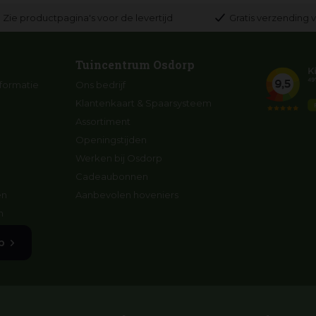
Zie productpagina's voor de levertijd
Gratis verzending v
Tuincentrum Osdorp
formatie
Ons bedrijf
Klantenkaart & Spaarsysteem
Assortiment
Openingstijden
Werken bij Osdorp
Cadeaubonnen
en
Aanbevolen hoveniers
n
p