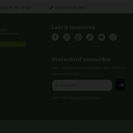
anaf € 75,- in NL*
Actief sinds 1960
Laat je inspireren
Nieuwsbrief aanmelden
Voor wekelijkse aanbiedingen, activiteiten en
inspirerende tips
Lees onze
Privacyverklaring