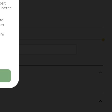
oeit
g beter
te
nen
en?