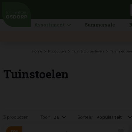
Ga
naar
content
Assortiment
Summersale
B
Home
Producten
Tuin & Buitenleven
Tuinmeubel
Tuinstoelen
3 producten
Toon
Sorteer