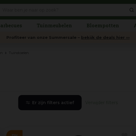
arbecues
Tuinmeubelen
Bloempotten
Profiteer van onze Summersale –
bekijk de deals hier ›››
en
Tuinstoelen
Er zijn filters actief
Verwijder filters