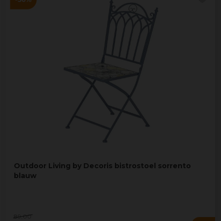
Outdoor Living by Decoris bistrostoel sorrento
blauw
89
,
00