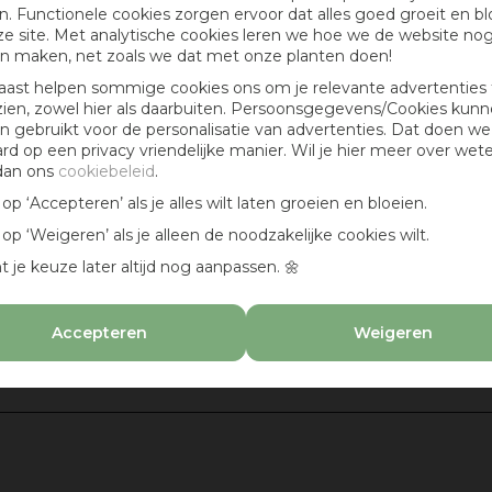
. Functionele cookies zorgen ervoor dat alles goed groeit en bl
e site. Met analytische cookies leren we hoe we de website no
n maken, net zoals we dat met onze planten doen!
aast helpen sommige cookies ons om je relevante advertenties 
zien, zowel hier als daarbuiten. Persoonsgegevens/Cookies kun
 gebruikt voor de personalisatie van advertenties. Dat doen we
ard op een privacy vriendelijke manier. Wil je hier meer over wet
dan ons
cookiebeleid
.
k op ‘Accepteren’ als je alles wilt laten groeien en bloeien.
-
k op ‘Weigeren’ als je alleen de noodzakelijke cookies wilt.
t je keuze later altijd nog aanpassen. 🌼
Accepteren
Weigeren