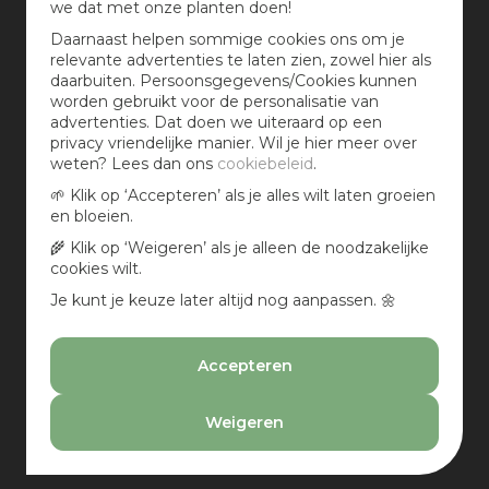
we dat met onze planten doen!
-
Daarnaast helpen sommige cookies ons om je
relevante advertenties te laten zien, zowel hier als
Wis selectie
daarbuiten. Persoonsgegevens/Cookies kunnen
worden gebruikt voor de personalisatie van
advertenties. Dat doen we uiteraard op een
Lengte in cm
privacy vriendelijke manier. Wil je hier meer over
weten? Lees dan ons
cookiebeleid
.
🌱 Klik op ‘Accepteren’ als je alles wilt laten groeien
-
en bloeien.
Wis selectie
🌾 Klik op ‘Weigeren’ als je alleen de noodzakelijke
cookies wilt.
Breedte in cm
Je kunt je keuze later altijd nog aanpassen. 🌼
-
Accepteren
Wis selectie
Weigeren
Dikte in cm