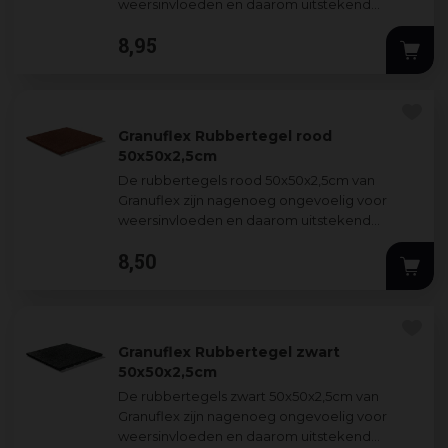
weersinvloeden en daarom uitstekend
geschikt voor outdoor gebruik. Rubbe
...
8
,
95
Granuflex Rubbertegel rood
50x50x2,5cm
De rubbertegels rood 50x50x2,5cm van
Granuflex zijn nagenoeg ongevoelig voor
weersinvloeden en daarom uitstekend
geschikt voor outdoor gebruik. Rubber heeft
8
,
50
van nature
...
Granuflex Rubbertegel zwart
50x50x2,5cm
De rubbertegels zwart 50x50x2,5cm
van
Granuflex zijn nagenoeg ongevoelig voor
weersinvloeden en daarom uitstekend