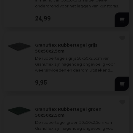
afmeting van 50x50x5 cm is de ideale
ondergrond voor het leggen van kunstgras.
Deze tegels zorgen voor een stabiele,
24
,
99
waterdoorlatend
...
Granuflex Rubbertegel grijs
50x50x2,5cm
De rubbertegels grijs 50x50x2,5cm van
Granuflex zijn nagenoeg ongevoelig voor
weersinvloeden en daarom uitstekend
geschikt voor outdoor gebruik. Rubber heeft
9
,
95
van nature
...
Granuflex Rubbertegel groen
50x50x2,5cm
De rubbertegel groen 50x50x2,5cm
van
Granuflex zijn nagenoeg ongevoelig voor