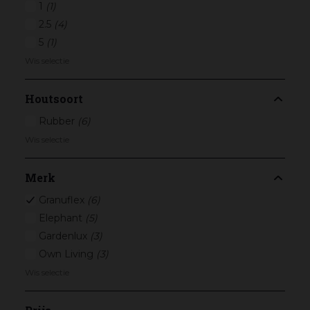
1
(1)
2.5
(4)
5
(1)
Wis selectie
Houtsoort
Rubber
(6)
Wis selectie
Merk
Granuflex
(6)
Elephant
(5)
Gardenlux
(3)
Own Living
(3)
Wis selectie