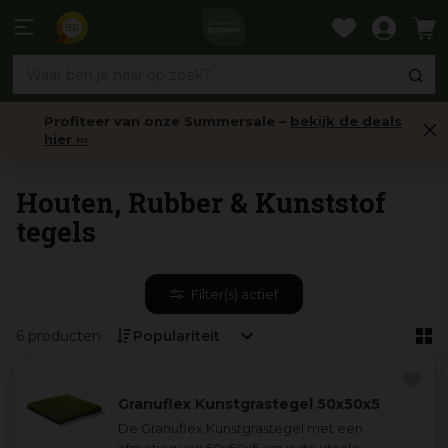
Ga
naar
9,6
content
Profiteer van onze Summersale –
bekijk de deals
hier ›››
Tuinhout
Houten, Rubber & Kunststof
tegels
Filter(s) actief
6 producten
Granuflex Kunstgrastegel 50x50x5
De Granuflex Kunstgrastegel met een