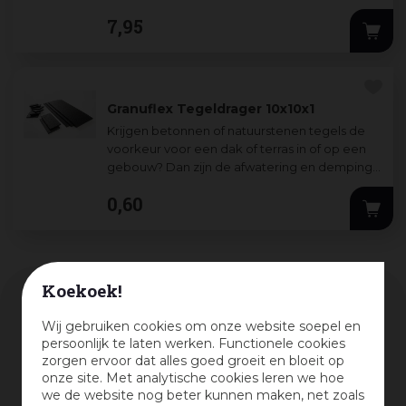
geschikt voor outdoor gebruik. Rubb
...
7
,
95
Granuflex Tegeldrager 10x10x1
Krijgen betonnen of natuurstenen tegels de
voorkeur voor een dak of terras in of op een
gebouw? Dan zijn de afwatering en demping
kritische factoren. De circulaire rubb
...
0
,
60
Koekoek!
Assortiment
Wij gebruiken cookies om onze website soepel en
persoonlijk te laten werken. Functionele cookies
zorgen ervoor dat alles goed groeit en bloeit op
kortingspercentage
onze site. Met analytische cookies leren we hoe
we de website nog beter kunnen maken, net zoals