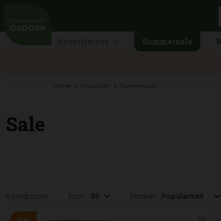
Ga
naar
content
Assortiment
Summersale
B
Home
Producten
Summersale
Sale
6 producten
Toon
Sorteer