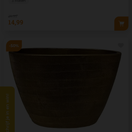
3 Maten
29
,
99
14
,
99
Schrijf je in en win!