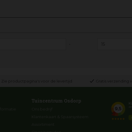
-
Zie productpagina's voor de levertijd
Gratis verzending v
Tuincentrum Osdorp
formatie
Ons bedrijf
Klantenkaart & Spaarsysteem
Assortiment