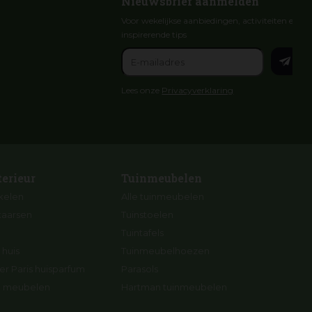
Nieuwsbrief aanmelden
Voor wekelijkse aanbiedingen, activiteiten en
inspirerende tips
Lees onze
Privacyverklaring
terieur
Tuinmeubelen
ikelen
Alle tuinmeubelen
kaarsen
Tuinstoelen
Tuintafels
 huis
Tuinmeubelhoezen
r Paris huisparfum
Parasols
ng meubelen
Hartman tuinmeubelen