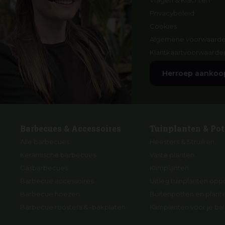
Vragen & Klachten
Privacybeleid
Cookies
Algemene voorwaard
Klantkaartvoorwaarde
Herroep aankoo
Barbecues & Accessoires
Tuinplanten & Pot
Alle barbecues
Heesters & Struiken
Keramische barbecues
Vaste planten
Gasbarbecues
Klimplanten
Barbecue accessoires
Uitleg tuinplanten opp
Barbecue hoezen
Buitenpotten en plan
Barbecue roosters & -bakplaten
Klimplanten voor je ba