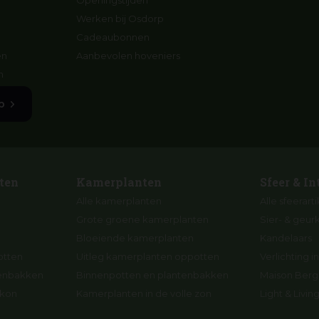
Openingstijden
Werken bij Osdorp
Cadeaubonnen
en
Aanbevolen hoveniers
n
p
ten
Kamerplanten
Sfeer & In
Alle kamerplanten
Alle sfeerart
Grote groene kamerplanten
Sier- & geur
Bloeiende kamerplanten
Kandelaars
otten
Uitleg kamerplanten oppotten
Verlichting in
tenbakken
Binnenpotten en plantenbakken
Maison Berge
lkon
Kamerplanten in de volle zon
Light & Livi