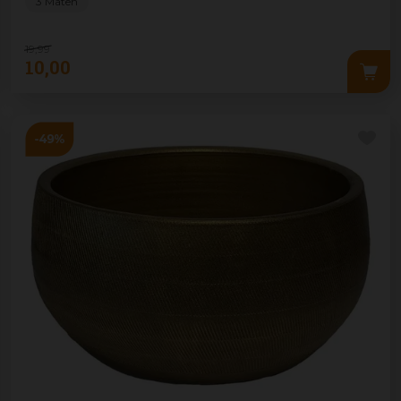
3 Maten
19
,
99
10
,
00