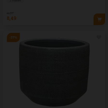
2 Maten
16
,
99
8
,
49