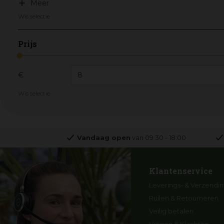
Meer
Wis selectie
Prijs
€
Wis selectie
Vandaag open
van
09:30
-
18:00
Klantenservice
Leverings- & Verzendin
Ruilen & Retourneren
Veilig betalen