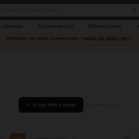
arbecues
Tuinmeubelen
Bloempotten
Profiteer van onze Summersale –
bekijk de deals hier ›››
Er zijn filters actief
Verwijder filters