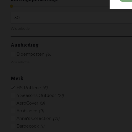
Wis selectie
Aanbieding
Bloempotten
(6)
Wis selectie
Merk
HS Potterie
(6)
4 Seasons Outdoor
(21)
AeroCover
(9)
Ambiance
(9)
Anna's Collection
(71)
Barbecook
(1)