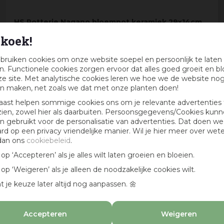
HS Potterie Nagano bloempot keramiek 29x14cm
goud
koek!
• Geschikt voor: binnen
• Afmeting: Ø29x14cm
bruiken cookies om onze website soepel en persoonlijk te laten
• Materiaal: keramiek
. Functionele cookies zorgen ervoor dat alles goed groeit en bl
e site. Met analytische cookies leren we hoe we de website no
n maken, net zoals we dat met onze planten doen!
aast helpen sommige cookies ons om je relevante advertenties 
19
,
99
zien, zowel hier als daarbuiten. Persoonsgegevens/Cookies kun
10
,
00
 gebruikt voor de personalisatie van advertenties. Dat doen we
ard op een privacy vriendelijke manier. Wil je hier meer over wet
dan ons
cookiebeleid
.
k op ‘Accepteren’ als je alles wilt laten groeien en bloeien.
k op ‘Weigeren’ als je alleen de noodzakelijke cookies wilt.
t je keuze later altijd nog aanpassen. 🌼
Accepteren
Weigeren