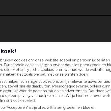
koek!
bruiken cookies om onze website soepel en persoonlijk te laten
. Functionele cookies zorgen ervoor dat alles goed groeit en bl
e site. Met analytische cookies leren we hoe we de website no
n maken, net zoals we dat met onze planten doen!
aast helpen sommige cookies ons om je relevante advertenties 
zien, zowel hier als daarbuiten. Persoonsgegevens/Cookies kun
 gebruikt voor de personalisatie van advertenties. Dat doen we
ard op een privacy vriendelijke manier. Wil je hier meer over wet
-
dan ons
cookiebeleid
.
k op ‘Accepteren’ als je alles wilt laten groeien en bloeien.