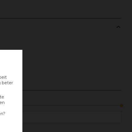
oeit
g beter
te
nen
en?