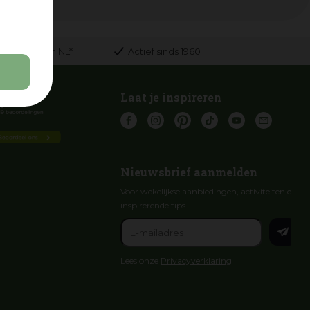
anaf € 75,- in NL*
Actief sinds 1960
Laat je inspireren
Nieuwsbrief aanmelden
Voor wekelijkse aanbiedingen, activiteiten en
inspirerende tips
Lees onze
Privacyverklaring