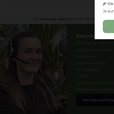
🌾 Kli
Je kun
Vandaag open
van
09:30
-
18:00
Klantenservice
Leverings- & Verzendin
Ruilen & Retourneren
Veilig betalen
Vragen & Klachten
Privacybeleid
Cookies
Algemene voorwaard
Klantkaartvoorwaarde
Herroep aankoo