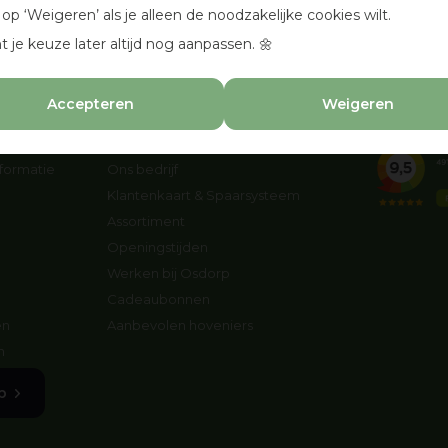
k op ‘Weigeren’ als je alleen de noodzakelijke cookies wilt.
t je keuze later altijd nog aanpassen. 🌼
Zie productpagina's voor de levertijd
Gratis verzending v
Accepteren
Weigeren
Tuincentrum Osdorp
formatie
Ons bedrijf
Klantenkaart & Spaarsysteem
Assortiment
Openingstijden
Werken bij Osdorp
Cadeaubonnen
en
Aanbevolen hoveniers
n
p