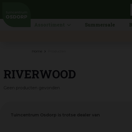
Ga
naar
content
Assortiment
Summersale
B
Home
Producten
RIVERWOOD
Geen producten gevonden
Tuincentrum Osdorp is trotse dealer van