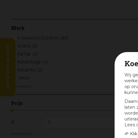
Merk
4 Seasons Outdoor
(89)
Acana
(3)
Schrijf je in en win!
AdTab
(2)
Koe
Advantage
(4)
Advantix
(2)
Wij ge
Meer
werken
op onz
Wis selectie
kunne
Daarn
Prijs
laten 
worden
uitera
€
Lees 
🌱 Kli
Wis selectie