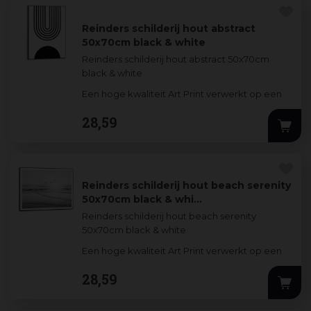
Reinders schilderij hout abstract
50x70cm black & white
Reinders schilderij hout abstract 50x70cm
black & white
Een hoge kwaliteit Art Print verwerkt op een
3mm dik MDF-bord. De stijlvolle prints worden
28
,
59
omlijst door ee
...
Reinders schilderij hout beach serenity
50x70cm black & whi…
Reinders schilderij hout beach serenity
50x70cm black & white
Een hoge kwaliteit Art Print verwerkt op een
3mm dik MDF-bord. De stijlvolle prints worden
28
,
59
omlijst d
...