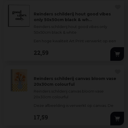
Reinders schilderij hout good vibes
only 50x50cm black & wh…
Reinders schilderij hout good vibes only
50x50cm black & white
Een hoge kwaliteit Art Print verwerkt op een
3mm dik MDF-bord. De stijlvolle prints worden
22
,
59
omlijst
...
Reinders schilderij canvas bloom vase
20x30cm colourful
Reinders schilderij canvas bloom vase
20x30cm colourful
Deze afbeelding is verwerkt op canvas. De
hoge kwaliteit zorgt voor een briljante en
17
,
59
heldere kleurweergave
...