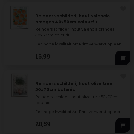
Reinders schilderij hout valencia
oranges 40x50cm colourful
Reinders schilderij hout valencia oranges
40x50cm colourful
Een hoge kwaliteit Art Print verwerkt op een
3mm dik MDF-bord. De stijlvolle prints worden
16
,
99
omlijst doo
...
Reinders schilderij hout olive tree
50x70cm botanic
Reinders schilderij hout olive tree 50x70cm
botanic
Een hoge kwaliteit Art Print verwerkt op een
3mm dik MDF-bord. De stijlvolle prints worden
28
,
59
omlijst door een du
...