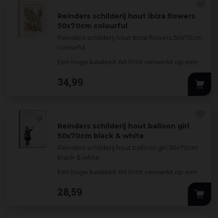
Reinders schilderij hout ibiza flowers
50x70cm colourful
Reinders schilderij hout ibiza flowers 50x70cm
colourful
Een hoge kwaliteit Art Print verwerkt op een
3mm dik MDF-bord. De stijlvolle prints worden
34
,
99
omlijst door e
...
Reinders schilderij hout balloon girl
50x70cm black & white
Reinders schilderij hout balloon girl 50x70cm
black & white
Een hoge kwaliteit Art Print verwerkt op een
3mm dik MDF-bord. De stijlvolle prints worden
28
,
59
omlijst doo
...