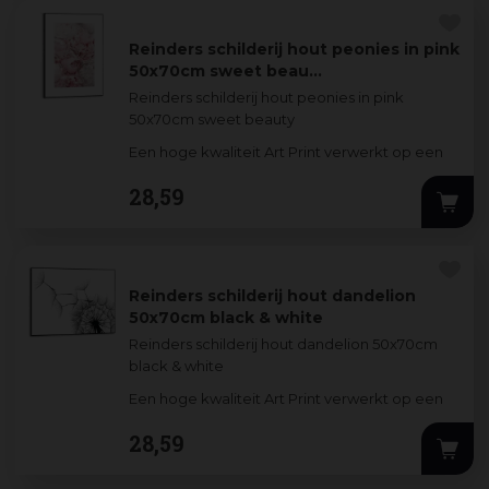
Reinders schilderij hout peonies in pink
50x70cm sweet beau…
Reinders schilderij hout peonies in pink
50x70cm sweet beauty
Een hoge kwaliteit Art Print verwerkt op een
3mm dik MDF-bord. De stijlvolle prints worden
28
,
59
omlijst d
...
Reinders schilderij hout dandelion
50x70cm black & white
Reinders schilderij hout dandelion 50x70cm
black & white
Een hoge kwaliteit Art Print verwerkt op een
3mm dik MDF-bord. De stijlvolle prints worden
28
,
59
omlijst door e
...