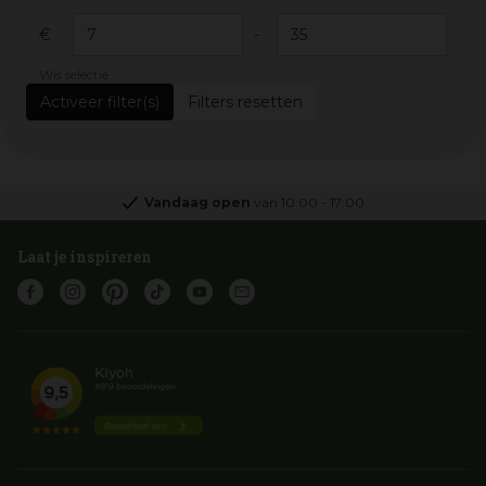
€
-
Wis selectie
Filters resetten
Vandaag open
van
10:00
-
17:00
Laat je inspireren