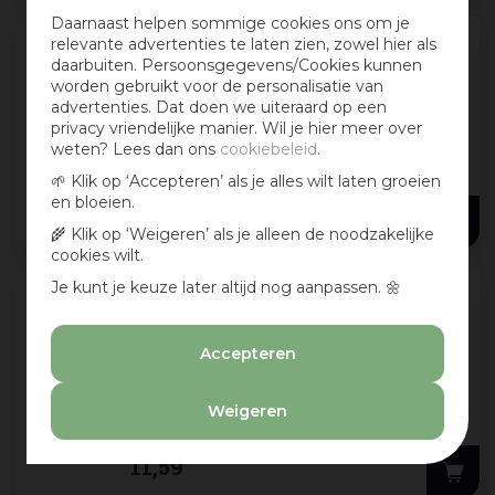
Daarnaast helpen sommige cookies ons om je
relevante advertenties te laten zien, zowel hier als
daarbuiten. Persoonsgegevens/Cookies kunnen
Reinders schilderij hout white curve
worden gebruikt voor de personalisatie van
20x30cm natural earth
advertenties. Dat doen we uiteraard op een
Reinders schilderij hout white curve 20x30cm
privacy vriendelijke manier. Wil je hier meer over
natural earth
weten? Lees dan ons
cookiebeleid
.
Een hoge kwaliteit Art Print verwerkt op een
🌱 Klik op ‘Accepteren’ als je alles wilt laten groeien
3mm dik MDF-bord. De stijlvolle prints worden
en bloeien.
11
,
59
omlijst door
...
🌾 Klik op ‘Weigeren’ als je alleen de noodzakelijke
cookies wilt.
Je kunt je keuze later altijd nog aanpassen. 🌼
Reinders schilderij hout oh happy day
20x30cm botanic
Accepteren
Reinders schilderij hout oh happy day
20x30cm botanic
Weigeren
Een hoge kwaliteit Art Print verwerkt op een
3mm dik MDF-bord. De stijlvolle prints worden
11
,
59
omlijst door een
...