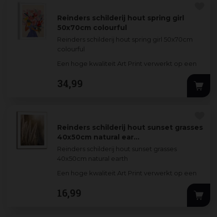
Reinders schilderij hout spring girl
50x70cm colourful
Reinders schilderij hout spring girl 50x70cm
colourful
Een hoge kwaliteit Art Print verwerkt op een
3mm dik MDF-bord. De stijlvolle prints worden
34
,
99
omlijst door een
...
Reinders schilderij hout sunset grasses
40x50cm natural ear…
Reinders schilderij hout sunset grasses
40x50cm natural earth
Een hoge kwaliteit Art Print verwerkt op een
3mm dik MDF-bord. De stijlvolle prints worden
16
,
99
omlijst d
...