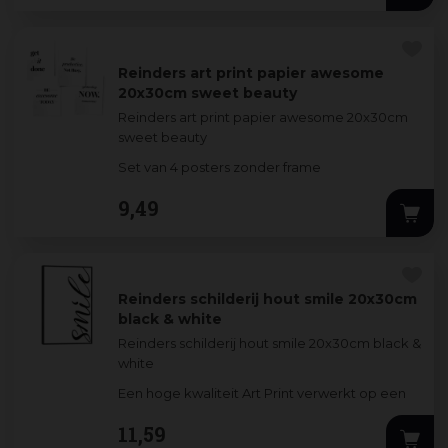
Reinders art print papier awesome
20x30cm sweet beauty
Reinders art print papier awesome 20x30cm
sweet beauty
Set van 4 posters zonder frame
9
,
49
Reinders schilderij hout smile 20x30cm
black & white
Reinders schilderij hout smile 20x30cm black &
white
Een hoge kwaliteit Art Print verwerkt op een
3mm dik MDF-bord. De stijlvolle prints worden
11
,
59
omlijst door een d
...