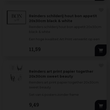
Reinders schilderij hout bon appetit
20x30cm black & white
Reinders schilderij hout bon appetit 20x30cm
black & white
Een hoge kwaliteit Art Print verwerkt op een
3mm dik MDF-bord. De stijlvolle prints worden
11
,
59
omlijst door
...
Reinders art print papier together
20x30cm sweet beauty
Reinders art print papier together 20x30cm
sweet beauty
Set van 4 posters zonder frame
9
,
49