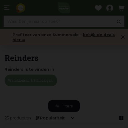
Ga
naar
9,6
content
Profiteer van onze Summersale –
bekijk de deals
hier ›››
Home
Reinders
Reinders is te vinden in
Wanddoeken & Schilderijen
Filters
25 producten