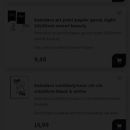
Reinders art print papier good, night
20x30cm sweet beauty
Reinders art print papier good, night 20x30cm
sweet beauty
Set van 4 posters zonder frame
9
,
49
Reinders schilderij hout cin cin
40x50cm black & white
Reinders schilderij hout cin cin 40x50cm black
& white
Een hoge kwaliteit Art Print verwerkt op een
3mm dik MDF-bord. De stijlvolle prints worden
16
,
99
omlijst door een
...