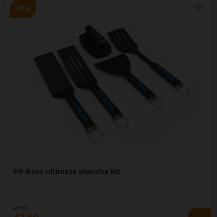
Pit Boss ultimate plancha kit
52
,
99