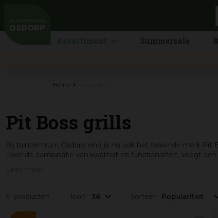
Ga
naar
content
Assortiment
Summersale
B
Home
Producten
Pit Boss grills
Bij tuincentrum Osdorp vind je nu ook het bekende merk Pit 
Door de combinatie van kwaliteit en functionaliteit, voegt een P
Lees meer
51 producten
Toon
Sorteer