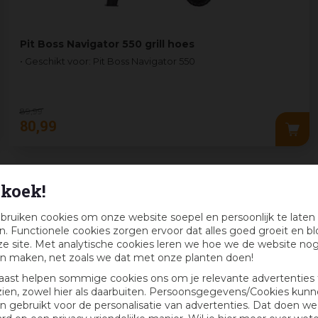
Pit Boss Navigator 550 grill hoes
• Geschikt voor: Pit Boss Navigator 550
89
,
99
80
,
99
koek!
bruiken cookies om onze website soepel en persoonlijk te laten
. Functionele cookies zorgen ervoor dat alles goed groeit en bl
e site. Met analytische cookies leren we hoe we de website no
n maken, net zoals we dat met onze planten doen!
aast helpen sommige cookies ons om je relevante advertenties 
zien, zowel hier als daarbuiten. Persoonsgegevens/Cookies kun
 gebruikt voor de personalisatie van advertenties. Dat doen we