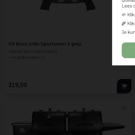
uitera
Lees 
🌱 Kli
🌾 Kli
Je kun
Pit Boss Grills Sportsman 2 grey
• Aantal pers: Maximaal 12
• Hoofdbranders: 2
219
,
00