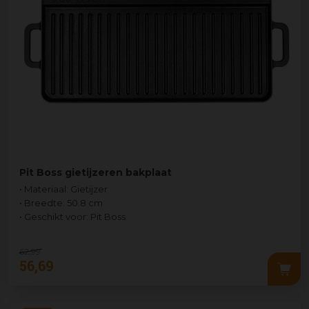
Pit Boss gietijzeren bakplaat
• Materiaal: Gietijzer
• Breedte: 50.8 cm
• Geschikt voor: Pit Boss
62
,
99
56
,
69