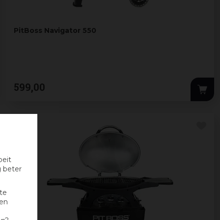
PitBoss Navigator 550
599
,
00
oeit
g beter
te
nen