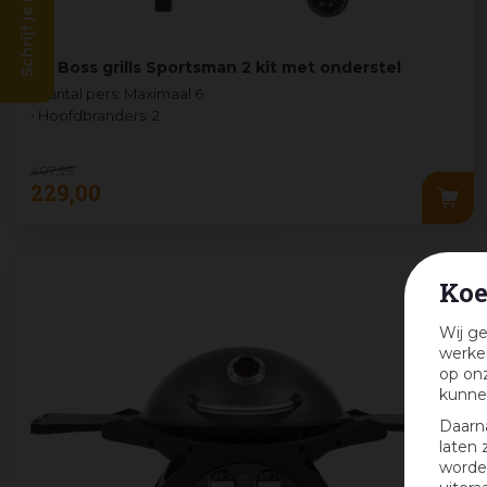
Schrijf je in en win!
Pit Boss grills Sportsman 2 kit met onderstel
• Aantal pers: Maximaal 6
• Hoofdbranders: 2
407
,
99
229
,
00
Koe
Wij ge
werken
op onz
kunne
Daarn
laten 
worden