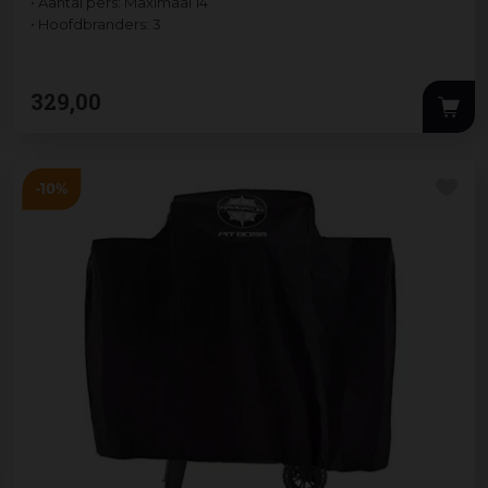
• Aantal pers: Maximaal 14
• Hoofdbranders: 3
329
,
00