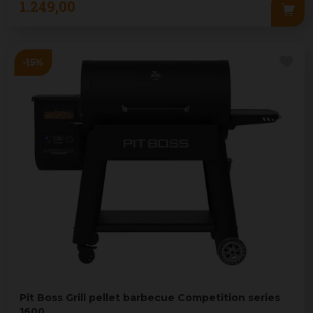
1.249
,
00
Pit Boss Grill pellet barbecue Competition series
1600