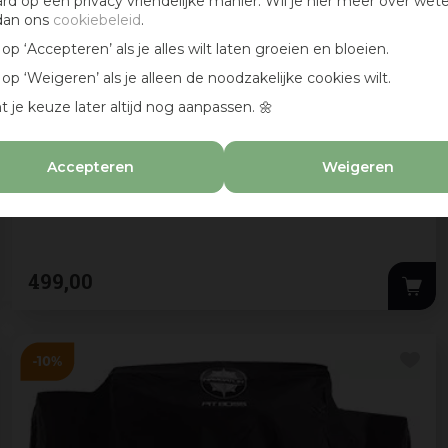
ard op een privacy vriendelijke manier. Wil je hier meer over wet
dan ons
cookiebeleid
.
k op ‘Accepteren’ als je alles wilt laten groeien en bloeien.
k op ‘Weigeren’ als je alleen de noodzakelijke cookies wilt.
t je keuze later altijd nog aanpassen. 🌼
Pit Boss 2-pits ultimate lift-off plancha
Accepteren
Weigeren
• Aantal pers: Maximaal 12
• Afmeting rooster: 46 cm x 59 cm
• Inclusief onderstel
499
,
00