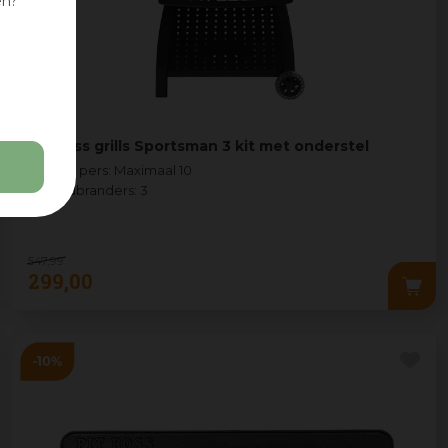
en?
Pit Boss grills Sportsman 3 kit met onderstel
• Aantal pers: Maximaal 10
• Hoofdbranders: 3
547
,
99
299
,
00