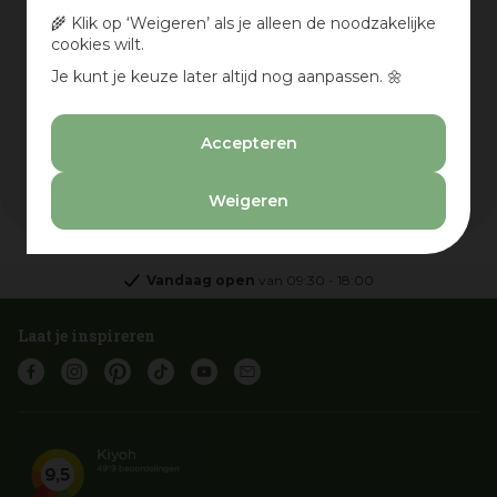
🌾 Klik op ‘Weigeren’ als je alleen de noodzakelijke
Prijs
cookies wilt.
Je kunt je keuze later altijd nog aanpassen. 🌼
€
-
Accepteren
Wis selectie
Filters resetten
Weigeren
Vandaag open
van
09:30
-
18:00
Laat je inspireren