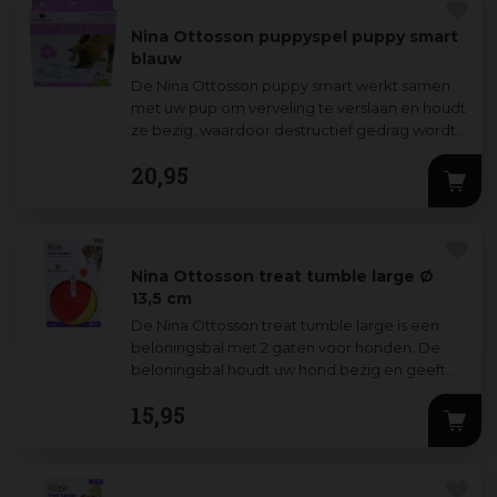
Nina Ottosson puppyspel puppy smart
blauw
De Nina Ottosson puppy smart werkt samen
met uw pup om verveling te verslaan en houdt
ze bezig, waardoor destructief gedrag wordt
verminderd. Leuk voor alle puppy’s, ongea
...
20
,
95
Nina Ottosson treat tumble large Ø
13,5 cm
De Nina Ottosson treat tumble large is een
beloningsbal met 2 gaten voor honden. De
beloningsbal houdt uw hond bezig en geeft
urenlang speelplezier. Vul de beloningsbal
15
,
95
me
...