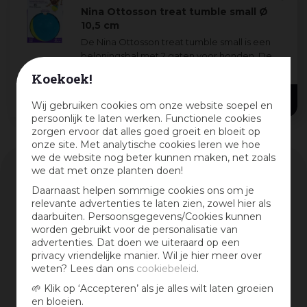
Nina Ottosson treat tumble small Ø
10,5 cm
De Nina Ottosson treat tumble small is een
beloningsbal met 2 gaten voor honden. De
beloningsbal houdt uw hond bezig en geeft
Koekoek!
urenlang speelplezier. Vul de beloningsbal
12
,
95
me
...
Wij gebruiken cookies om onze website soepel en
persoonlijk te laten werken. Functionele cookies
zorgen ervoor dat alles goed groeit en bloeit op
onze site. Met analytische cookies leren we hoe
we de website nog beter kunnen maken, net zoals
we dat met onze planten doen!
Tuincentrum Osdorp is trotse dealer van
Daarnaast helpen sommige cookies ons om je
relevante advertenties te laten zien, zowel hier als
daarbuiten. Persoonsgegevens/Cookies kunnen
worden gebruikt voor de personalisatie van
advertenties. Dat doen we uiteraard op een
privacy vriendelijke manier. Wil je hier meer over
Nina Ottosson is te vinden in
weten? Lees dan ons
cookiebeleid
.
Speeltjes & Training
🌱 Klik op ‘Accepteren’ als je alles wilt laten groeien
en bloeien.