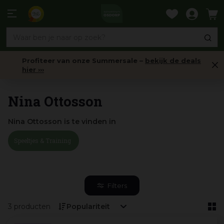
Ga
naar
9,6
content
Profiteer van onze Summersale –
bekijk de deals
hier ›››
Home
Nina Ottosson
Nina Ottosson is te vinden in
Speeltjes & Training
Filters
3 producten