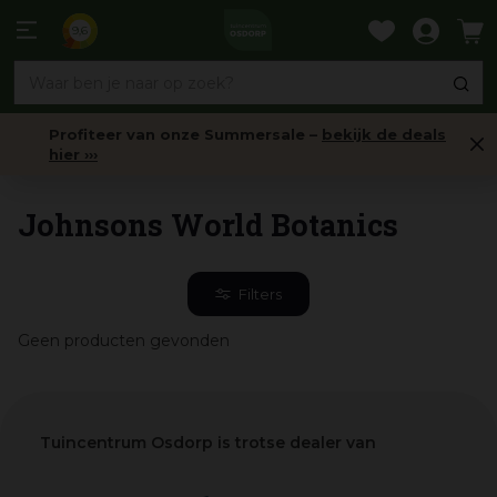
Ga
naar
9,6
content
Profiteer van onze Summersale –
bekijk de deals
hier ›››
Home
Johnsons World Botanics
Filters
Geen producten gevonden
Tuincentrum Osdorp is trotse dealer van