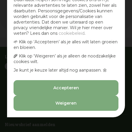
relevante advertenties te laten zien, zowel hier als
Wis selectie
daarbuiten. Persoonsgegevens/Cookies kunnen
Filters resetten
worden gebruikt voor de personalisatie van
advertenties. Dat doen we uiteraard op een
privacy vriendelijke manier. Wil je hier meer over
weten? Lees dan ons
cookiebeleid
.
🌱 Klik op ‘Accepteren’ als je alles wilt laten groeien
Vandaag open
van
09:30
-
18:00
en bloeien.
🌾 Klik op ‘Weigeren’ als je alleen de noodzakelijke
Laat je inspireren
cookies wilt.
Je kunt je keuze later altijd nog aanpassen. 🌼
Accepteren
Weigeren
Nieuwsbrief aanmelden