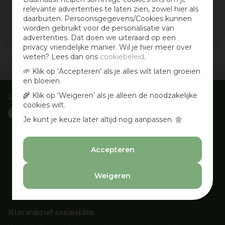
relevante advertenties te laten zien, zowel hier als
Wis selectie
daarbuiten. Persoonsgegevens/Cookies kunnen
Filters resetten
worden gebruikt voor de personalisatie van
advertenties. Dat doen we uiteraard op een
privacy vriendelijke manier. Wil je hier meer over
weten? Lees dan ons
cookiebeleid
.
🌱 Klik op ‘Accepteren’ als je alles wilt laten groeien
Vandaag open
van
09:30
-
18:00
en bloeien.
🌾 Klik op ‘Weigeren’ als je alleen de noodzakelijke
Laat je inspireren
cookies wilt.
Je kunt je keuze later altijd nog aanpassen. 🌼
Accepteren
Weigeren
Nieuwsbrief aanmelden