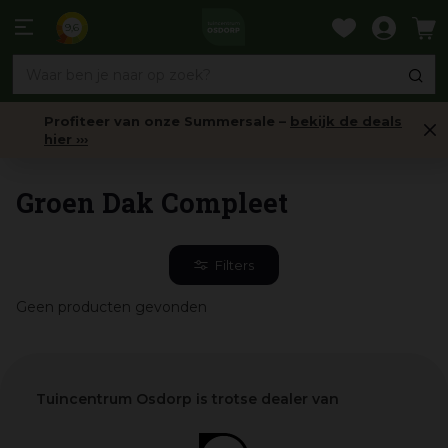
Ga
naar
9,6
content
Profiteer van onze Summersale –
bekijk de deals
hier ›››
Home
Groen Dak Compleet
Filters
Geen producten gevonden
Tuincentrum Osdorp is trotse dealer van