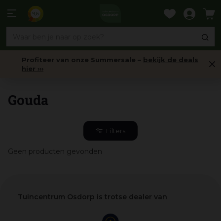
Ga
naar
9,6
content
Profiteer van onze Summersale –
bekijk de deals
hier ›››
Home
Gouda
Filters
Geen producten gevonden
Tuincentrum Osdorp is trotse dealer van