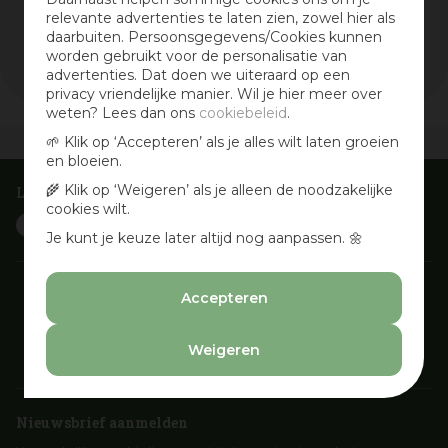
relevante advertenties te laten zien, zowel hier als
Wis selectie
daarbuiten. Persoonsgegevens/Cookies kunnen
Filters resetten
worden gebruikt voor de personalisatie van
advertenties. Dat doen we uiteraard op een
privacy vriendelijke manier. Wil je hier meer over
weten? Lees dan ons
cookiebeleid
.
🌱 Klik op ‘Accepteren’ als je alles wilt laten groeien
Vandaag open
van
10:00
-
17:00
en bloeien.
🌾 Klik op ‘Weigeren’ als je alleen de noodzakelijke
Laat je inspireren
cookies wilt.
Je kunt je keuze later altijd nog aanpassen. 🌼
Accepteren
Weigeren
Nieuwsbrief aanmelden