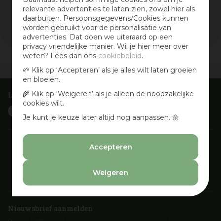
relevante advertenties te laten zien, zowel hier als
Wis selectie
daarbuiten. Persoonsgegevens/Cookies kunnen
Filters resetten
worden gebruikt voor de personalisatie van
advertenties. Dat doen we uiteraard op een
privacy vriendelijke manier. Wil je hier meer over
weten? Lees dan ons
cookiebeleid
.
🌱 Klik op ‘Accepteren’ als je alles wilt laten groeien
Vandaag open
van
09:30
-
18:00
en bloeien.
🌾 Klik op ‘Weigeren’ als je alleen de noodzakelijke
Laat je inspireren
cookies wilt.
Je kunt je keuze later altijd nog aanpassen. 🌼
Accepteren
Weigeren
Nieuwsbrief aanmelden