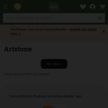
Ga
naar
9,6
content
Profiteer van onze Summersale –
bekijk de deals
hier ›››
Home
Artstone
Filters
Geen producten gevonden
Tuincentrum Osdorp is trotse dealer van