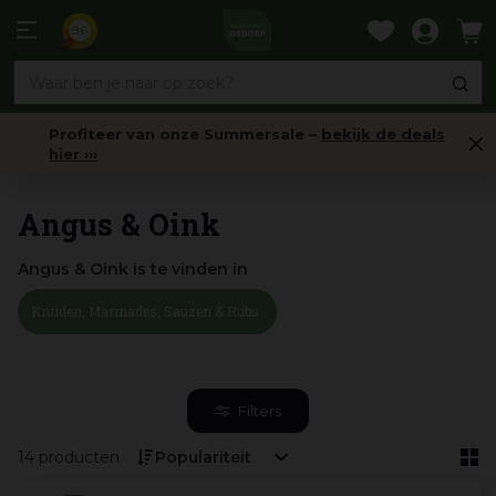
Ga
naar
9,6
content
Profiteer van onze Summersale –
bekijk de deals
hier ›››
Home
Angus & Oink
Angus & Oink is te vinden in
Kruiden, Marinades, Sauzen & Rubs
Filters
14 producten