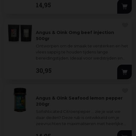
14
,
95
Angus & Oink Omg beef injection
500gr
Ontworpen om de smaak te versterken en het
vlees sappig te houden tijdens lange
bereidingstijden. Ideaal voor wedstrijden en
serieuze barbecues waar extra smaak en
30
,
95
sapp
...
Angus & Oink Seafood lemon pepper
200gr
Sofishticated Citroenpeper … zie je wat we
daar deden? Deze rub is ontwikkeld om je
zeevruchten te maximaliseren met heerlijke
citroen- en citrustonen gecombineerd met
...