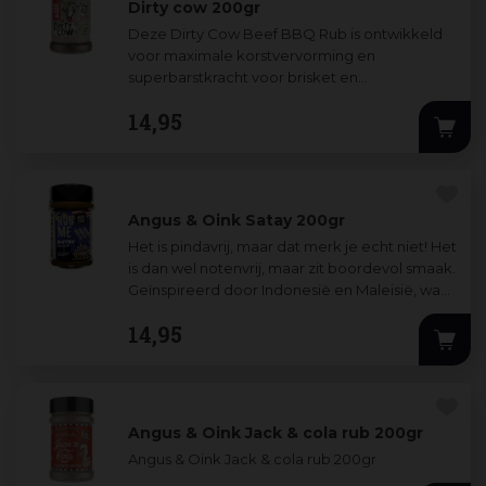
Dirty cow 200gr
Deze Dirty Cow Beef BBQ Rub is ontwikkeld
voor maximale korstvervorming en
superbarstkracht voor brisket en
rundvleesribben in een slowcooking-
14
,
95
omgeving. Dirty Cow Beef BBQ
...
Angus & Oink Satay 200gr
Het is pindavrij, maar dat merk je echt niet! Het
is dan wel notenvrij, maar zit boordevol smaak.
Geïnspireerd door Indonesië en Maleisië, waar
vlees aan spiesjes hét s
...
14
,
95
Angus & Oink Jack & cola rub 200gr
Angus & Oink Jack & cola rub 200gr