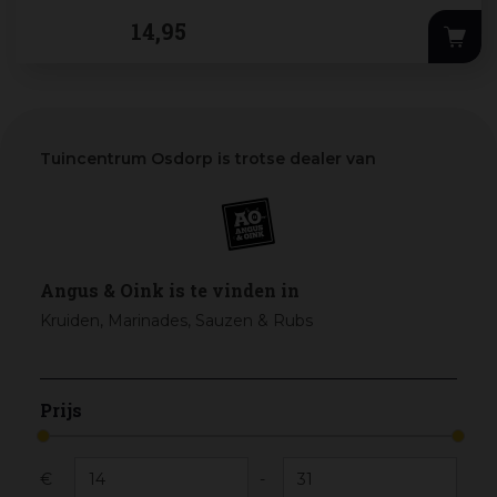
kruiden, chili en specerijen die de nat
...
14
,
95
Tuincentrum Osdorp is trotse dealer van
Angus & Oink is te vinden in
Kruiden, Marinades, Sauzen & Rubs
Prijs
€
-