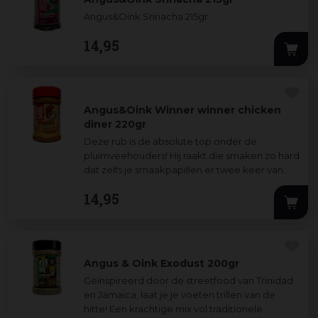
Angus&Oink Sririacha 215gr
14
,
95
Angus&Oink Winner winner chicken
diner 220gr
Deze rub is de absolute top onder de
pluimveehouders! Hij raakt die smaken zo hard
dat zelfs je smaakpapillen er twee keer van
gaan kijken! Hij heeft meer groove dan ee
...
14
,
95
Angus & Oink Exodust 200gr
Geïnspireerd door de streetfood van Trinidad
en Jamaica, laat je je voeten trillen van de
hitte! Een krachtige mix vol traditionele