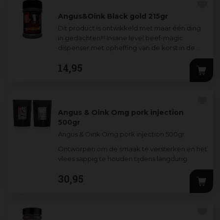
Angus&Oink Black gold 215gr
Dit product is ontwikkeld met maar één ding
in gedachten!!! Insane level beef-magic
dispenser met opheffing van de korst in de
erogene zone. Mindbending umami
14
,
95
ondervacht en geen slipje
Angus & Oink Omg pork injection
500gr
Angus & Oink Omg pork injection 500gr
Ontworpen om de smaak te versterken en het
vlees sappig te houden tijdens langdurig
garen. Ideaal voor wedstrijden en serieu
...
30
,
95