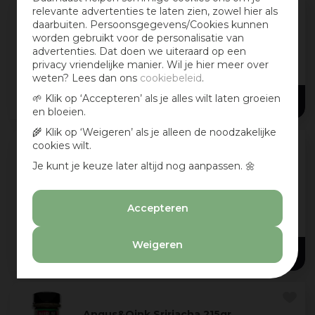
relevante advertenties te laten zien, zowel hier als
daarbuiten. Persoonsgegevens/Cookies kunnen
Angus&Oink Teriyaki 220gr
worden gebruikt voor de personalisatie van
Een geweldige basis voor het maken van
advertenties. Dat doen we uiteraard op een
supergeurige curry's. Met een
privacy vriendelijke manier. Wil je hier meer over
ongeëvenaarde diepte van smaak met
weten? Lees dan ons
cookiebeleid
.
kardemom en kaneel. Geïnspireerd door
14
,
95
🌱 Klik op ‘Accepteren’ als je alles wilt laten groeien
Japan.
en bloeien.
Dit gaat gewe
...
🌾 Klik op ‘Weigeren’ als je alleen de noodzakelijke
cookies wilt.
Angus&Oink Porky white chick 200
Je kunt je keuze later altijd nog aanpassen. 🌼
gram
Porky White Chick BBQ Rub - BBQ Rub in
Accepteren
wedstrijdstijl. Een formidabele kracht.
Specerijen, chilipepers en umami voor
maximaal effect. Een serieuze wedstrijd BBQ
Weigeren
14
,
95
rub, vo
...
Angus&Oink Sririacha 215gr