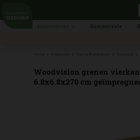
Ga
naar
content
Assortiment
Summersale
B
Home
Producten
Tuin & Buitenleven
Tuinhout
Woodvision grenen vierkant
6.8x6.8x270 cm geïmpregne