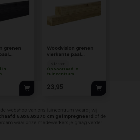
n grenen
Woodvision grenen
Woodvis
paal
vierkante paal
vierkant
d
geschaafd
geschaa
4 Maten
4 Maten
70 cm g…
8.8x8.8x300 cm g…
8.8x8.8
 in
Op voorraad in
Op voorra
m
tuincentrum
tuincent
23
,
95
21
,
40
in de webshop van ons tuincentrum waarbij wij
schaafd 6.8x6.8x270 cm geïmpregneerd
of de
terdam waar onze medewerkers je graag verder