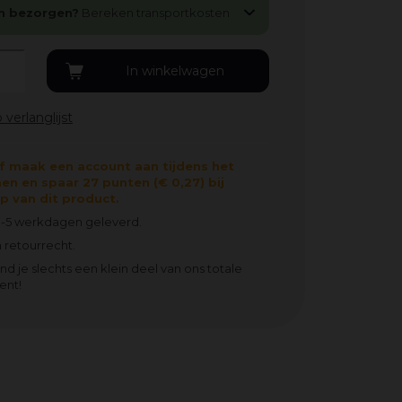
n bezorgen?
Bereken transportkosten
f maak een account aan tijdens het
en en spaar 27 punten (€ 0,27) bij
 van dit product.
3-5 werkdagen geleverd.
 retourrecht.
ind je slechts een klein deel van ons totale
ent!