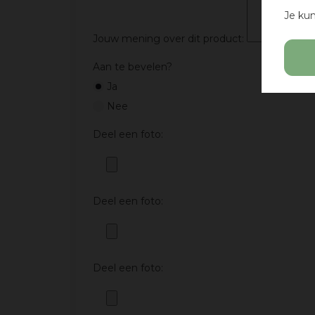
Je kun
Jouw mening over dit product:
Aan te bevelen?
Ja
Nee
Deel een foto:
Deel een foto:
Deel een foto: