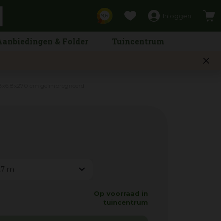
Inloggen
9,6
Aanbiedingen & Folder
Tuincentrum
6.8x6.8x270 cm geïmpregneerd
,7 m
Op voorraad in
tuincentrum