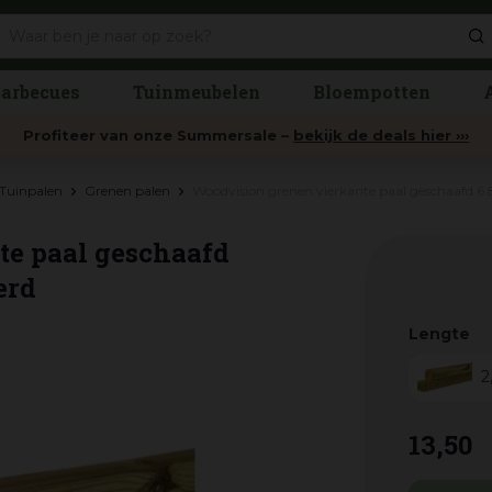
arbecues
Tuinmeubelen
Bloempotten
Profiteer van onze Summersale –
bekijk de deals hier ›››
Tuinpalen
Grenen palen
Woodvision grenen vierkante paal geschaafd 
e paal geschaafd
erd
Lengte
2
13
,
50