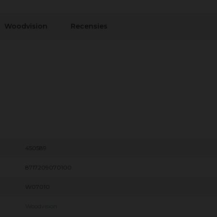
Woodvision
Recensies
450589
8717209070100
W07010
Woodvision