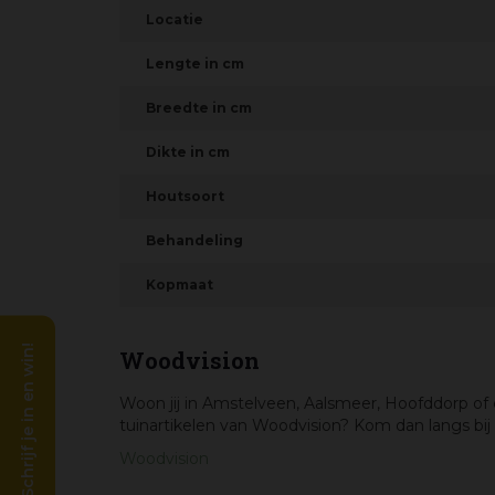
Locatie
Lengte in cm
Breedte in cm
Dikte in cm
Houtsoort
Behandeling
Kopmaat
Schrijf je in en win!
Woodvision
Woon jij in Amstelveen, Aalsmeer, Hoofddorp of
tuinartikelen van Woodvision? Kom dan langs bij
Woodvision