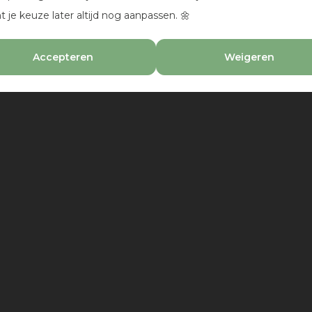
t je keuze later altijd nog aanpassen. 🌼
Accepteren
Weigeren