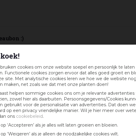
eaubon :)
k maandelijks kans op een cadeaubon t.w.v. € 25,-
koek!
bruiken cookies om onze website soepel en persoonlijk te laten
. Functionele cookies zorgen ervoor dat alles goed groeit en bl
e site. Met analytische cookies leren we hoe we de website no
n maken, net zoals we dat met onze planten doen!
aast helpen sommige cookies ons om je relevante advertenties 
zien, zowel hier als daarbuiten. Persoonsgegevens/Cookies kun
 gebruikt voor de personalisatie van advertenties. Dat doen we
ard op een privacy vriendelijke manier. Wil je hier meer over wet
dan ons
cookiebeleid
.
k op ‘Accepteren’ als je alles wilt laten groeien en bloeien.
k op ‘Weigeren’ als je alleen de noodzakelijke cookies wilt.