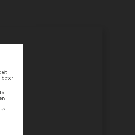
oeit
g beter
te
nen
en?