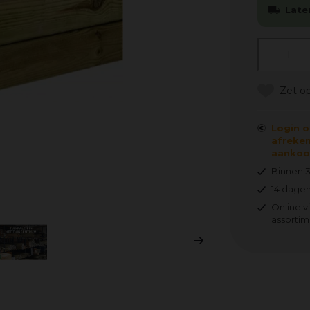
Late
Login o
afreken
aankoop
Binnen 
14 dagen
Online v
assortim