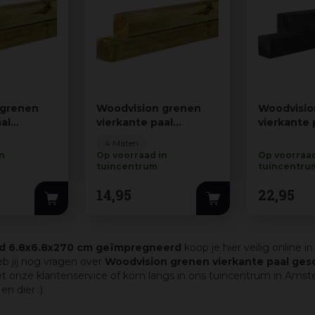
 grenen
Woodvision grenen
Woodvisio
al
vierkante paal
vierkante 
geschaafd
geschaaf
4 Maten
 cm g…
6.8x6.8x300 cm g…
8.8x8.8x2
in
Op voorraad in
Op voorraad
tuincentrum
tuincentru
14
,
95
22
,
95
fd 6.8x6.8x270 cm geïmpregneerd
koop je hier veilig online 
eb jij nog vragen over
Woodvision grenen vierkante paal ge
t onze klantenservice of kom langs in ons tuincentrum in Ams
en dier :)