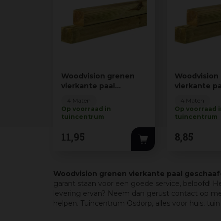
Woodvision grenen
Woodvision
vierkante paal
vierkante pa
geschaafd
geschaafd
4 Maten
4 Maten
6.8x6.8x240 cm g…
6.8x6.8x180
Op voorraad in
Op voorraad 
tuincentrum
tuincentrum
11
,
95
8
,
85
Woodvision grenen vierkante paal geschaa
garant staan voor een goede service, beloofd! H
levering ervan? Neem dan gerust contact op me
helpen. Tuincentrum Osdorp, alles voor huis, tuin 