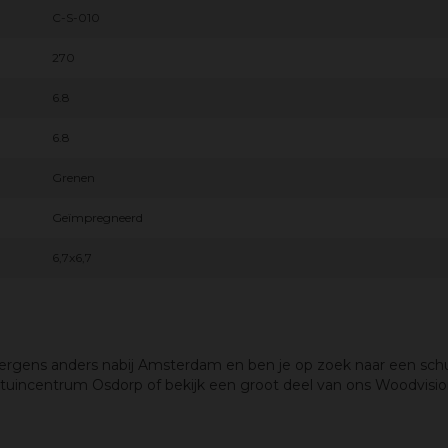
C-S-010
270
6.8
6.8
Grenen
Geïmpregneerd
6,7x6,7
 ergens anders nabij Amsterdam en ben je op zoek naar een schu
 tuincentrum Osdorp of bekijk een groot deel van ons Woodvision