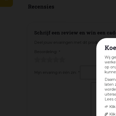
Recensies
Schrijf een review en win een cad
Deel jouw ervaringen met dit product en maa
Koe
Beoordeling:
*
Wij ge
werken
op onz
kunne
Mijn ervaring in één zin:
*
Daarn
laten 
worden
uitera
Lees 
🌱 Kli
🌾 Kli