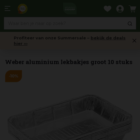
Ga
naar
9,6
content
Profiteer van onze Summersale –
bekijk de deals
hier ›››
Barbecue onderdelen
Weber aluminium lekbakjes groot 10 stuks