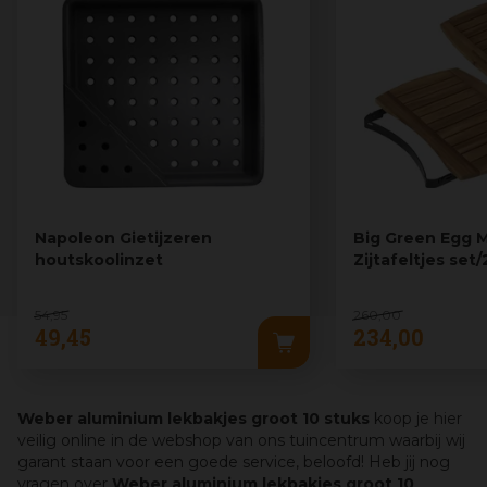
Napoleon Gietijzeren
Big Green Egg 
houtskoolinzet
Zijtafeltjes set/
54
,
95
260
,
00
49
,
45
234
,
00
Weber aluminium lekbakjes groot 10 stuks
koop je hier
veilig online in de webshop van ons tuincentrum waarbij wij
garant staan voor een goede service, beloofd! Heb jij nog
vragen over
Weber aluminium lekbakjes groot 10