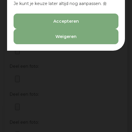
Je kunt je keuze later altijd nog aanpassen. 🌼
Aan te bevelen?
Ja
Accepteren
Nee
Weigeren
Deel een foto:
Deel een foto:
Deel een foto:
Deel een foto: