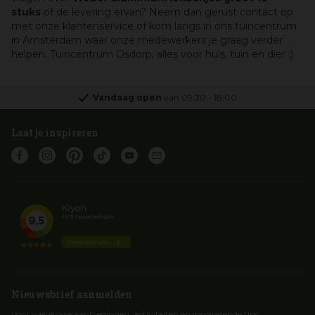
stuks
of de levering ervan? Neem dan gerust contact op
met onze klantenservice of kom langs in ons tuincentrum
in Amsterdam waar onze medewerkers je graag verder
helpen. Tuincentrum Osdorp, alles voor huis, tuin en dier :)
Vandaag open
van
09:30
-
18:00
Laat je inspireren
Nieuwsbrief aanmelden
Voor wekelijkse aanbiedingen, activiteiten en inspirerende tips