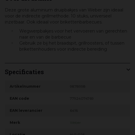
Deze grote aluminium druipbakjes van Weber zijn ideaal
voor de indirecte grillmethode. 10 stuks, universeel
inzetbaar. Ook ideaal voor brikettenbarbecues.
Wegwerpbakjes voor het vervoeren van gerechten
naar en van de barbecue
Gebruik ze bij het braadspit, grillroosters, of tussen
brikettenhouders voor indirecte bereiding
Specificaties
Artikelnummer
9878998
EAN code
77924074769
EAN leverancier
6416
Merk
Weber
Locatie
H-S-026