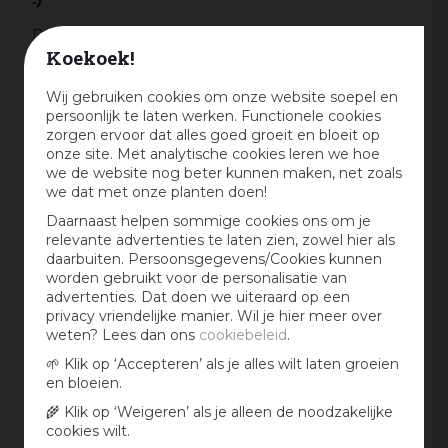
Deel jouw ervaringen met dit product en maak
Koekoek!
maandelijks kans op een cadeaubon t.w.v. € 25,-
Beoordeling:
*
Wij gebruiken cookies om onze website soepel en
persoonlijk te laten werken. Functionele cookies
zorgen ervoor dat alles goed groeit en bloeit op
onze site. Met analytische cookies leren we hoe
Mijn ervaring in één zin:
*
we de website nog beter kunnen maken, net zoals
we dat met onze planten doen!
Daarnaast helpen sommige cookies ons om je
relevante advertenties te laten zien, zowel hier als
Jouw mening over dit product:
daarbuiten. Persoonsgegevens/Cookies kunnen
worden gebruikt voor de personalisatie van
advertenties. Dat doen we uiteraard op een
privacy vriendelijke manier. Wil je hier meer over
weten? Lees dan ons
cookiebeleid
.
🌱 Klik op ‘Accepteren’ als je alles wilt laten groeien
en bloeien.
🌾 Klik op ‘Weigeren’ als je alleen de noodzakelijke
cookies wilt.