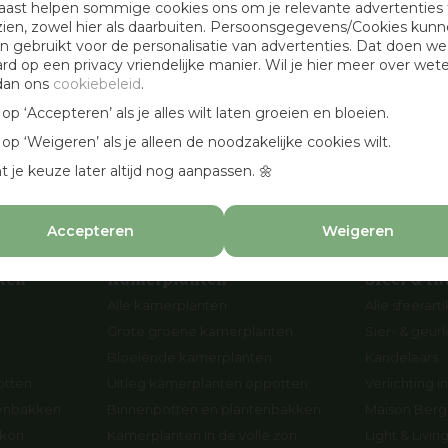
aast helpen sommige cookies ons om je relevante advertenties 
Openingstijden
zien, zowel hier als daarbuiten. Persoonsgegevens/Cookies kun
 gebruikt voor de personalisatie van advertenties. Dat doen we
Werken bij Osdorp
ard op een privacy vriendelijke manier. Wil je hier meer over wet
Cadeaubonnen
dan ons
cookiebeleid
.
en
Aanbevolen hoveniers
k op ‘Accepteren’ als je alles wilt laten groeien en bloeien.
n
k op ‘Weigeren’ als je alleen de noodzakelijke cookies wilt.
p
t je keuze later altijd nog aanpassen. 🌼
Accepteren
Weigeren
ten
Kamerplanten
Sfeer & In
Alle kamerplanten
Alle sfeerart
Grote groene kamerplanten
Sier- & geur
Bloeiende kamerplanten
Kandelaars
otten
Uitleg kamerplanten oppotten
Verlichting in
tenbakken
Binnenpotten en plantenbakken
Maison Berge
lkon
Kamerplanten in de volle zon
Light & Livi