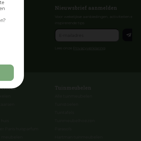
te
Nieuwsbrief aanmelden
nen
Voor wekelijkse aanbiedingen, activiteiten en
en?
inspirerende tips
Lees onze
Privacyverklaring
terieur
Tuinmeubelen
ikelen
Alle tuinmeubelen
kaarsen
Tuinstoelen
Tuintafels
 huis
Tuinmeubelhoezen
r Paris huisparfum
Parasols
ng meubelen
Hartman tuinmeubelen