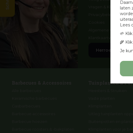
Daarn
Vragen & Klachten
laten 
worden
Privacybeleid
uitera
Cookies
Lees 
Algemene voorwaard
🌱 Kli
Klantkaartvoorwaarde
🌾 Kli
Herroep aankoo
Je kun
Barbecues & Accessoires
Tuinplanten & Pot
Alle barbecues
Heesters & Struiken
Keramische barbecues
Vaste planten
Gasbarbecues
Klimplanten
Barbecue accessoires
Uitleg tuinplanten opp
Barbecue hoezen
Buitenpotten en plan
Barbecue roosters & -bakplaten
Klimplanten voor je ba