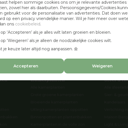
aast helpen sommige cookies ons om je relevante advertenties 
Openingstijden
zien, zowel hier als daarbuiten. Persoonsgegevens/Cookies kun
 gebruikt voor de personalisatie van advertenties. Dat doen we
Werken bij Osdorp
ard op een privacy vriendelijke manier. Wil je hier meer over wet
Cadeaubonnen
dan ons
cookiebeleid
.
en
Aanbevolen hoveniers
k op ‘Accepteren’ als je alles wilt laten groeien en bloeien.
n
k op ‘Weigeren’ als je alleen de noodzakelijke cookies wilt.
p
t je keuze later altijd nog aanpassen. 🌼
Accepteren
Weigeren
ten
Kamerplanten
Sfeer & In
Alle kamerplanten
Alle sfeerart
Grote groene kamerplanten
Sier- & geur
Bloeiende kamerplanten
Kandelaars
otten
Uitleg kamerplanten oppotten
Verlichting in
tenbakken
Binnenpotten en plantenbakken
Maison Berge
lkon
Kamerplanten in de volle zon
Light & Livi