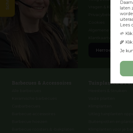
Daarn
Vragen & Klachten
laten 
worden
Privacybeleid
uitera
Cookies
Lees 
Algemene voorwaard
🌱 Kli
Klantkaartvoorwaarde
🌾 Kli
Herroep aankoo
Je kun
Barbecues & Accessoires
Tuinplanten & Pot
Alle barbecues
Heesters & Struiken
Keramische barbecues
Vaste planten
Gasbarbecues
Klimplanten
Barbecue accessoires
Uitleg tuinplanten opp
Barbecue hoezen
Buitenpotten en plan
Barbecue roosters & -bakplaten
Klimplanten voor je ba