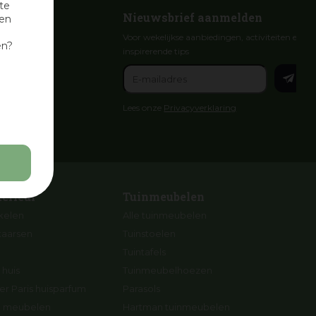
te
Nieuwsbrief aanmelden
nen
Voor wekelijkse aanbiedingen, activiteiten en
en?
inspirerende tips
Lees onze
Privacyverklaring
terieur
Tuinmeubelen
ikelen
Alle tuinmeubelen
kaarsen
Tuinstoelen
Tuintafels
 huis
Tuinmeubelhoezen
r Paris huisparfum
Parasols
ng meubelen
Hartman tuinmeubelen