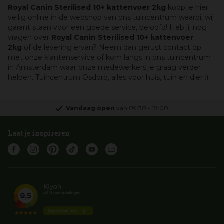
Royal Canin Sterilised 10+ kattenvoer 2kg
koop je hier
veilig online in de webshop van ons tuincentrum waarbij wij
garant staan voor een goede service, beloofd! Heb jij nog
vragen over
Royal Canin Sterilised 10+ kattenvoer
2kg
of de levering ervan? Neem dan gerust contact op
met onze klantenservice of kom langs in ons tuincentrum
in Amsterdam waar onze medewerkers je graag verder
helpen. Tuincentrum Osdorp, alles voor huis, tuin en dier :)
Vandaag open
van
09:30
-
18:00
Laat je inspireren