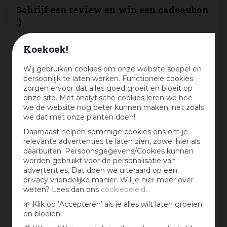
Schrijf een review en win een cadeaubon
:)
Deel jouw ervaringen met dit product en maak
Koekoek!
maandelijks kans op een cadeaubon t.w.v. € 25,-
Wij gebruiken cookies om onze website soepel en
Beoordeling:
*
persoonlijk te laten werken. Functionele cookies
zorgen ervoor dat alles goed groeit en bloeit op
onze site. Met analytische cookies leren we hoe
Mijn ervaring in één zin:
*
we de website nog beter kunnen maken, net zoals
we dat met onze planten doen!
Daarnaast helpen sommige cookies ons om je
relevante advertenties te laten zien, zowel hier als
Jouw mening over dit product:
daarbuiten. Persoonsgegevens/Cookies kunnen
worden gebruikt voor de personalisatie van
advertenties. Dat doen we uiteraard op een
privacy vriendelijke manier. Wil je hier meer over
weten? Lees dan ons
cookiebeleid
.
🌱 Klik op ‘Accepteren’ als je alles wilt laten groeien
en bloeien.