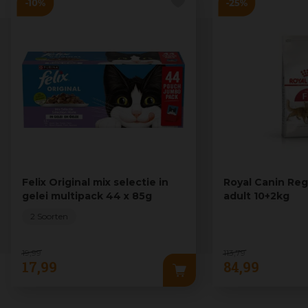
Felix Original mix selectie in
Royal Canin Regu
gelei multipack 44 x 85g
adult 10+2kg
2 Soorten
19
,
99
113
,
79
17
,
99
84
,
99