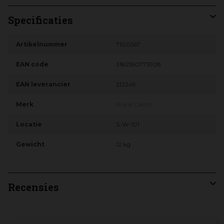
Specificaties
Artikelnummer
7100567
EAN code
3182550773928
EAN leverancier
212349
Merk
Royal Canin
Locatie
S-W-101
Gewicht
12 kg
Recensies