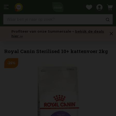
Ga
naar
9,6
content
Profiteer van onze Summersale –
bekijk de deals
hier ›››
Voer
Royal Canin Sterilised 10+ kattenvoer 2kg