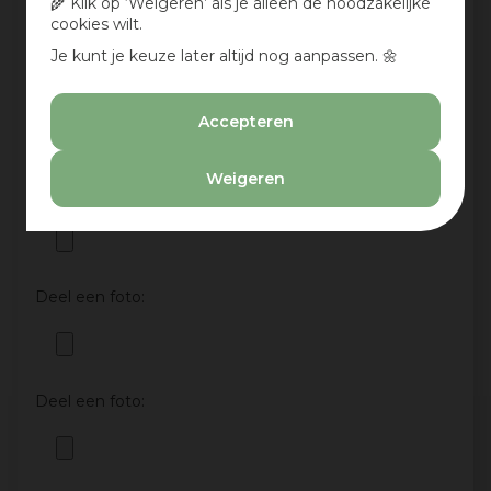
🌾 Klik op ‘Weigeren’ als je alleen de noodzakelijke
cookies wilt.
Je kunt je keuze later altijd nog aanpassen. 🌼
Aan te bevelen?
Ja
Accepteren
Nee
Weigeren
Deel een foto:
Deel een foto:
Deel een foto: