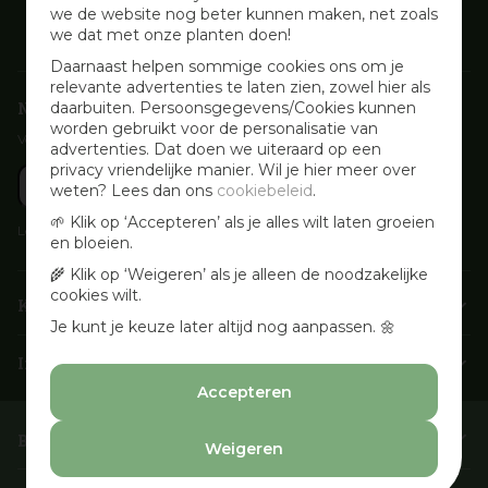
we de website nog beter kunnen maken, net zoals
we dat met onze planten doen!
Daarnaast helpen sommige cookies ons om je
relevante advertenties te laten zien, zowel hier als
Nieuwsbrief aanmelden
daarbuiten. Persoonsgegevens/Cookies kunnen
worden gebruikt voor de personalisatie van
Voor wekelijkse aanbiedingen, activiteiten en inspirerende tips
advertenties. Dat doen we uiteraard op een
privacy vriendelijke manier. Wil je hier meer over
weten? Lees dan ons
cookiebeleid
.
🌱 Klik op ‘Accepteren’ als je alles wilt laten groeien
Lees onze
Privacyverklaring
en bloeien.
🌾 Klik op ‘Weigeren’ als je alleen de noodzakelijke
cookies wilt.
Klantenservice
Je kunt je keuze later altijd nog aanpassen. 🌼
Info & openingstijden
Accepteren
Barbecues & Accessoires
Weigeren