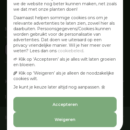
we de website nog beter kunnen maken, net zoals
we dat met onze planten doen!
Daarnaast helpen sommige cookies ons om je
relevante advertenties te laten zien, zowel hier als
Nieuwsbrief aanmelden
daarbuiten. Persoonsgegevens/Cookies kunnen
worden gebruikt voor de personalisatie van
Voor wekelijkse aanbiedingen, activiteiten en inspirerende tips
advertenties. Dat doen we uiteraard op een
privacy vriendelijke manier. Wil je hier meer over
weten? Lees dan ons
cookiebeleid
.
🌱 Klik op ‘Accepteren’ als je alles wilt laten groeien
Lees onze
Privacyverklaring
en bloeien.
🌾 Klik op ‘Weigeren’ als je alleen de noodzakelijke
cookies wilt.
Klantenservice
Je kunt je keuze later altijd nog aanpassen. 🌼
Info & openingstijden
Accepteren
Barbecues & Accessoires
Weigeren