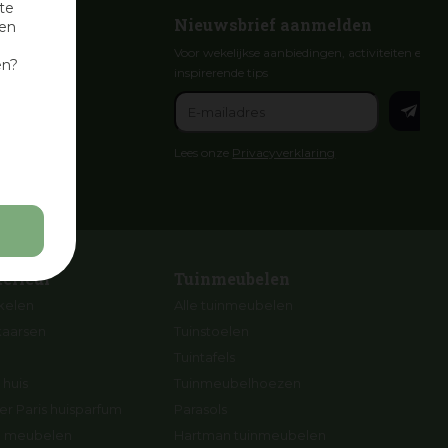
te
Nieuwsbrief aanmelden
nen
Voor wekelijkse aanbiedingen, activiteiten en
en?
inspirerende tips
Lees onze
Privacyverklaring
terieur
Tuinmeubelen
ikelen
Alle tuinmeubelen
kaarsen
Tuinstoelen
Tuintafels
 huis
Tuinmeubelhoezen
r Paris huisparfum
Parasols
ng meubelen
Hartman tuinmeubelen