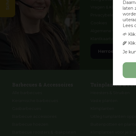
Daarn
Vragen & Klachten
laten 
worden
Privacybeleid
uitera
Cookies
Lees 
Algemene voorwaard
🌱 Kli
Klantkaartvoorwaarde
🌾 Kli
Herroep aankoo
Je kun
Barbecues & Accessoires
Tuinplanten & Pot
Alle barbecues
Heesters & Struiken
Keramische barbecues
Vaste planten
Gasbarbecues
Klimplanten
Barbecue accessoires
Uitleg tuinplanten opp
Barbecue hoezen
Buitenpotten en plan
Barbecue roosters & -bakplaten
Klimplanten voor je ba