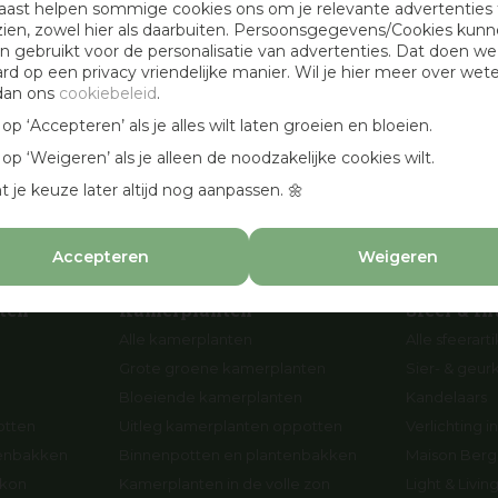
aast helpen sommige cookies ons om je relevante advertenties 
Openingstijden
zien, zowel hier als daarbuiten. Persoonsgegevens/Cookies kun
 gebruikt voor de personalisatie van advertenties. Dat doen we
Werken bij Osdorp
ard op een privacy vriendelijke manier. Wil je hier meer over wet
Cadeaubonnen
dan ons
cookiebeleid
.
en
Aanbevolen hoveniers
k op ‘Accepteren’ als je alles wilt laten groeien en bloeien.
n
k op ‘Weigeren’ als je alleen de noodzakelijke cookies wilt.
p
t je keuze later altijd nog aanpassen. 🌼
Accepteren
Weigeren
ten
Kamerplanten
Sfeer & In
Alle kamerplanten
Alle sfeerart
Grote groene kamerplanten
Sier- & geur
Bloeiende kamerplanten
Kandelaars
otten
Uitleg kamerplanten oppotten
Verlichting in
tenbakken
Binnenpotten en plantenbakken
Maison Berge
lkon
Kamerplanten in de volle zon
Light & Livi