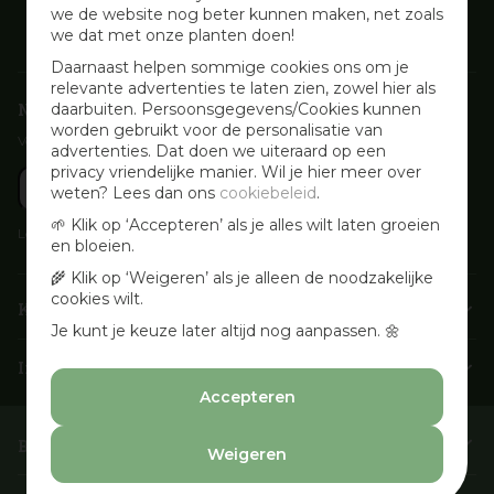
we de website nog beter kunnen maken, net zoals
we dat met onze planten doen!
Daarnaast helpen sommige cookies ons om je
relevante advertenties te laten zien, zowel hier als
Nieuwsbrief aanmelden
daarbuiten. Persoonsgegevens/Cookies kunnen
worden gebruikt voor de personalisatie van
Voor wekelijkse aanbiedingen, activiteiten en inspirerende tips
advertenties. Dat doen we uiteraard op een
privacy vriendelijke manier. Wil je hier meer over
weten? Lees dan ons
cookiebeleid
.
🌱 Klik op ‘Accepteren’ als je alles wilt laten groeien
Lees onze
Privacyverklaring
en bloeien.
🌾 Klik op ‘Weigeren’ als je alleen de noodzakelijke
cookies wilt.
Klantenservice
Je kunt je keuze later altijd nog aanpassen. 🌼
Info & openingstijden
Accepteren
Barbecues & Accessoires
Weigeren