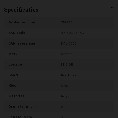
Specificaties
Artikelnummer
799920
EAN code
8719533395294
EAN leverancier
KAL-5038
Merk
Kersten
Locatie
M-S-015
Soort
Kandelaar
Kleur
Groen
Materiaal
Polystone
Diameter in cm
9
Lengte in cm
9