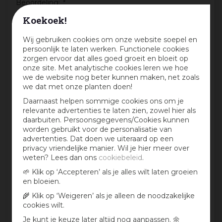
Beoordeling:
*
Koekoek!
Mijn ervaring in één zin:
*
Wij gebruiken cookies om onze website soepel en
persoonlijk te laten werken. Functionele cookies
zorgen ervoor dat alles goed groeit en bloeit op
onze site. Met analytische cookies leren we hoe
we de website nog beter kunnen maken, net zoals
Jouw mening over dit product:
we dat met onze planten doen!
Daarnaast helpen sommige cookies ons om je
relevante advertenties te laten zien, zowel hier als
daarbuiten. Persoonsgegevens/Cookies kunnen
worden gebruikt voor de personalisatie van
advertenties. Dat doen we uiteraard op een
privacy vriendelijke manier. Wil je hier meer over
weten? Lees dan ons
cookiebeleid
.
🌱 Klik op ‘Accepteren’ als je alles wilt laten groeien
en bloeien.
🌾 Klik op ‘Weigeren’ als je alleen de noodzakelijke
Aan te bevelen?
cookies wilt.
Ja
Je kunt je keuze later altijd nog aanpassen. 🌼