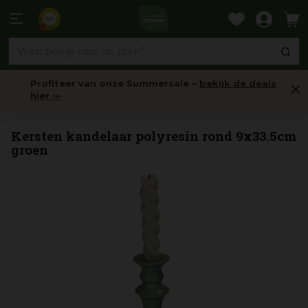
Ga
naar
9,6
content
Profiteer van onze Summersale –
bekijk de deals
hier ›››
Kandelaars
Kersten kandelaar polyresin rond 9x33.5cm
groen