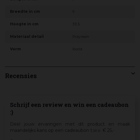
Breedte in cm
9
Hoogte in cm
33.5
Materiaal detail
Polyresin
Vorm
Rond
Recensies
Schrijf een review en win een cadeaubon
:)
Deel jouw ervaringen met dit product en maak
maandelijks kans op een cadeaubon t.w.v. € 25,-