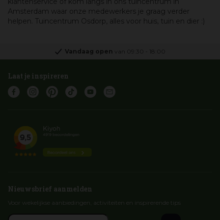
klantenservice of kom langs in ons tuincentrum in
Amsterdam waar onze medewerkers je graag verder
helpen. Tuincentrum Osdorp, alles voor huis, tuin en dier :)
Vandaag open
van
09:30
-
18:00
Laat je inspireren
Nieuwsbrief aanmelden
Voor wekelijkse aanbiedingen, activiteiten en inspirerende tips