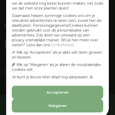
we de website nog beter kunnen maken, net zoals
we dat met onze planten doen!
Daarnaast helpen sommige cookies ons om je
relevante advertenties te laten zien, zowel hier als
Nieuwsbrief aanmelden
daarbuiten. Persoonsgegevens/Cookies kunnen
worden gebruikt voor de personalisatie van
Voor wekelijkse aanbiedingen, activiteiten en inspirerende tips
advertenties. Dat doen we uiteraard op een
privacy vriendelijke manier. Wil je hier meer over
weten? Lees dan ons
cookiebeleid
.
🌱 Klik op ‘Accepteren’ als je alles wilt laten groeien
Lees onze
Privacyverklaring
en bloeien.
🌾 Klik op ‘Weigeren’ als je alleen de noodzakelijke
cookies wilt.
Klantenservice
Je kunt je keuze later altijd nog aanpassen. 🌼
Info & openingstijden
Accepteren
Barbecues & Accessoires
Weigeren