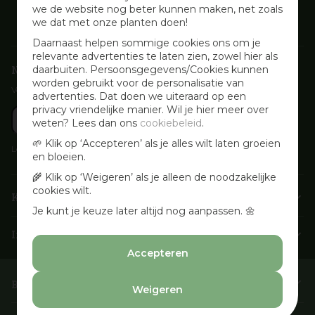
we de website nog beter kunnen maken, net zoals
we dat met onze planten doen!
Daarnaast helpen sommige cookies ons om je
relevante advertenties te laten zien, zowel hier als
Nieuwsbrief aanmelden
daarbuiten. Persoonsgegevens/Cookies kunnen
worden gebruikt voor de personalisatie van
Voor wekelijkse aanbiedingen, activiteiten en inspirerende tips
advertenties. Dat doen we uiteraard op een
privacy vriendelijke manier. Wil je hier meer over
weten? Lees dan ons
cookiebeleid
.
🌱 Klik op ‘Accepteren’ als je alles wilt laten groeien
Lees onze
Privacyverklaring
en bloeien.
🌾 Klik op ‘Weigeren’ als je alleen de noodzakelijke
cookies wilt.
Klantenservice
Je kunt je keuze later altijd nog aanpassen. 🌼
Info & openingstijden
Accepteren
Barbecues & Accessoires
Weigeren