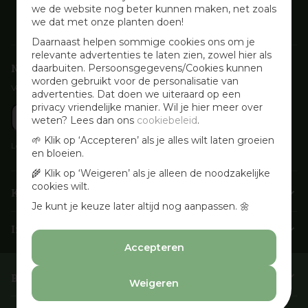
we de website nog beter kunnen maken, net zoals
we dat met onze planten doen!
Daarnaast helpen sommige cookies ons om je
relevante advertenties te laten zien, zowel hier als
Nieuwsbrief aanmelden
daarbuiten. Persoonsgegevens/Cookies kunnen
worden gebruikt voor de personalisatie van
Voor wekelijkse aanbiedingen, activiteiten en inspirerende tips
advertenties. Dat doen we uiteraard op een
privacy vriendelijke manier. Wil je hier meer over
weten? Lees dan ons
cookiebeleid
.
🌱 Klik op ‘Accepteren’ als je alles wilt laten groeien
Lees onze
Privacyverklaring
en bloeien.
🌾 Klik op ‘Weigeren’ als je alleen de noodzakelijke
cookies wilt.
Klantenservice
Je kunt je keuze later altijd nog aanpassen. 🌼
Info & openingstijden
Accepteren
Barbecues & Accessoires
Weigeren