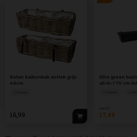
Rotan balkonbak antiek grijs
Elho green basi
46cm
all-in-1 70 cm li
2 Maten
2 Maten
2 Kl
20
,
39
16
,
99
17
,
49