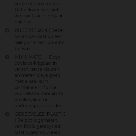
vuiltje of een stootje.
Dat beloven we; niet
voor niets krijg je 3 jaar
garantie.
BREEDTE 6CM | Deze
balkonbak past op een
railing met een breedte
tot 6cm.
MIX & MATCH | Deze
pot is verkrijgbaar in
verschillende kleuren
en maten die je goed
met elkaar kunt
combineren. Zo is er
voor elke buitenruimte
en elke plant de
perfecte pot te vinden.
GERECYCLED PLASTIC
| De pot is gemaakt
van 100% gerecycled
plastic, geproduceerd