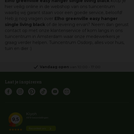
Elho greenville easy hanger single living black
koop je
hier veilig online in de webshop van ons tuincentrum
waarbij wij garant staan voor een goede service, beloofd!
Heb jij nog vragen over
Elho greenville easy hanger
single living black
of de levering ervan? Neem dan gerust
contact op met onze klantenservice of kom langs in ons
tuincentrum in Amsterdam waar onze medewerkers je
graag verder helpen. Tuincentrum Osdorp, alles voor huis,
tuin en dier :)
Vandaag open
van
10:00
-
17:00
Laat je inspireren