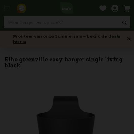
Ga
naar
9,6
content
Profiteer van onze Summersale –
bekijk de deals
hier ›››
Balkonbakken
Elho greenville easy hanger single living
black