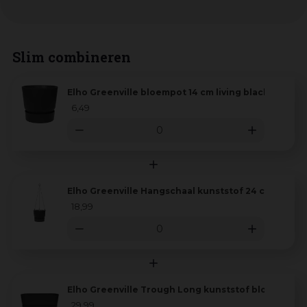
Slim combineren
Elho Greenville bloempot 14 cm living black
6
,
49
Elho Greenville Hangschaal kunststof 24 cm living 
18
,
99
Elho Greenville Trough Long kunststof bloembak 50
29
,
99