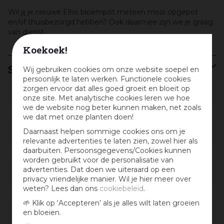
Wil jij je nieuwe Elho bloempot meteen mooi opgepot
en/of thuisbezorgd hebben? Ook daarmee zijn we je graag
van dienst.
Koekoek!
Specificaties
Wij gebruiken cookies om onze website soepel en
persoonlijk te laten werken. Functionele cookies
zorgen ervoor dat alles goed groeit en bloeit op
Artikelnummer
694227
onze site. Met analytische cookies leren we hoe
we de website nog beter kunnen maken, net zoals
EAN code
8711904487980
we dat met onze planten doen!
Daarnaast helpen sommige cookies ons om je
EAN leverancier
462401943300
relevante advertenties te laten zien, zowel hier als
daarbuiten. Persoonsgegevens/Cookies kunnen
Merk
Elho
worden gebruikt voor de personalisatie van
advertenties. Dat doen we uiteraard op een
Locatie
B-W-009
privacy vriendelijke manier. Wil je hier meer over
weten? Lees dan ons
cookiebeleid
.
Kleur
Zwart
🌱 Klik op ‘Accepteren’ als je alles wilt laten groeien
en bloeien.
Materiaal
Kunststof