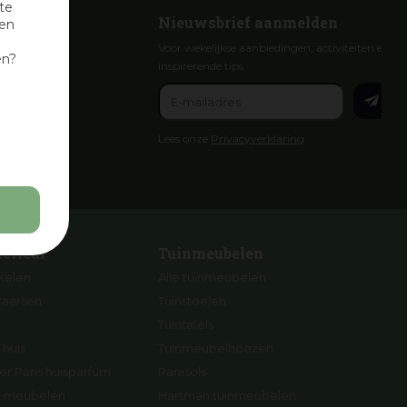
te
Nieuwsbrief aanmelden
nen
Voor wekelijkse aanbiedingen, activiteiten en
en?
inspirerende tips
Lees onze
Privacyverklaring
terieur
Tuinmeubelen
ikelen
Alle tuinmeubelen
kaarsen
Tuinstoelen
Tuintafels
 huis
Tuinmeubelhoezen
r Paris huisparfum
Parasols
ng meubelen
Hartman tuinmeubelen