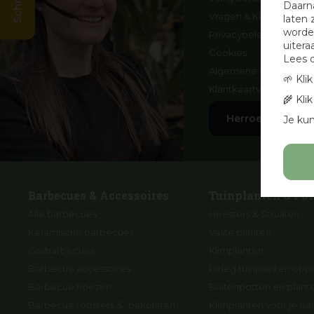
Daarn
Vragen & Klachten
laten 
worden
Privacybeleid
uitera
Cookies
Lees 
Algemene voorwaard
🌱 Kli
Klantkaartvoorwaarde
🌾 Kli
Herroep aankoo
Je kun
Barbecues & Accessoires
Tuinplanten & Pot
Alle barbecues
Heesters & Struiken
Keramische barbecues
Vaste planten
Gasbarbecues
Klimplanten
Barbecue accessoires
Uitleg tuinplanten opp
Barbecue hoezen
Buitenpotten en plan
Barbecue roosters & -bakplaten
Klimplanten voor je ba