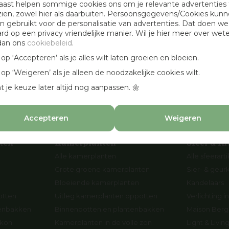
aast helpen sommige cookies ons om je relevante advertenties 
Openingstijden
zien, zowel hier als daarbuiten. Persoonsgegevens/Cookies kun
 gebruikt voor de personalisatie van advertenties. Dat doen we
Werken bij Osdorp
ard op een privacy vriendelijke manier. Wil je hier meer over wet
Cadeaubonnen
dan ons
cookiebeleid
.
en
Aanbevolen hoveniers
k op ‘Accepteren’ als je alles wilt laten groeien en bloeien.
n
k op ‘Weigeren’ als je alleen de noodzakelijke cookies wilt.
p
t je keuze later altijd nog aanpassen. 🌼
Accepteren
Weigeren
ten
Kamerplanten
Sfeer & In
Alle kamerplanten
Alle sfeerart
Grote groene kamerplanten
Sier- & geur
Bloeiende kamerplanten
Kandelaars
otten
Uitleg kamerplanten oppotten
Verlichting in
tenbakken
Binnenpotten en plantenbakken
Maison Berge
lkon
Kamerplanten in de volle zon
Light & Livi