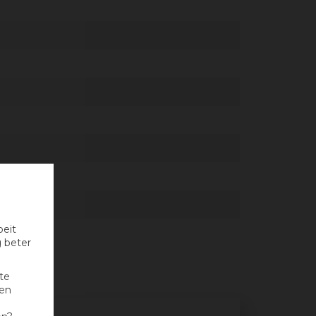
oeit
g beter
te
nen