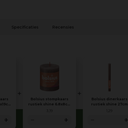
Specificaties
Recensies
aars
Bolsius stompkaars
Bolsius dinerkaars
8x19cm
rustiek shine 6.8x8cm
rustiek shine 27cm
e
rustic taupe
rustic taupe
3
,
19
1
,
29