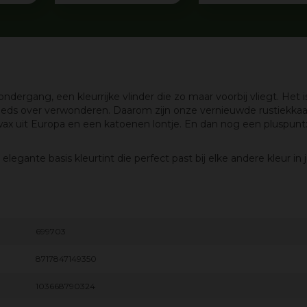
ndergang, een kleurrijke vlinder die zo maar voorbij vliegt. Het
teeds over verwonderen. Daarom zijn onze vernieuwde rustiekkaar
e wax uit Europa en een katoenen lontje. En dan nog een pluspunt
n elegante basis kleurtint die perfect past bij elke andere kleur in 
699703
8717847149350
103668790324