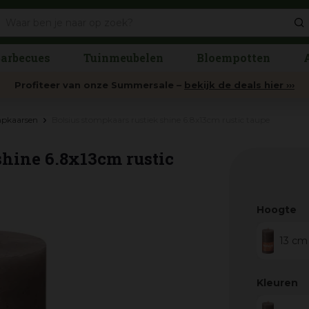
arbecues
Tuinmeubelen
Bloempotten
Profiteer van onze Summersale –
bekijk de deals hier ›››
pkaarsen
Bolsius stompkaars rustiek shine 6.8x13cm rustic taupe
shine 6.8x13cm rustic
Hoogte
13 cm
Kleuren