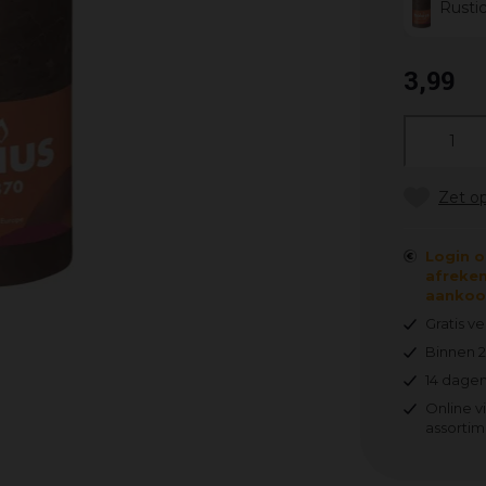
Rusti
3
,
99
Login o
afreken
aankoop
Gratis v
Binnen 
14 dagen
Online v
assortim