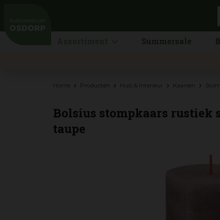
Ga
naar
content
Assortiment
Summersale
B
Home
Producten
Huis & Interieur
Kaarsen
Stom
Bolsius stompkaars rustiek 
taupe