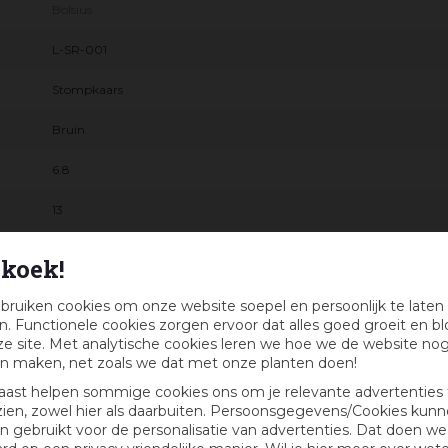
Bolsius
L-SR-001
Stompkaars
Bruin
6.8
13
60 uur
koek!
410 g
bruiken cookies om onze website soepel en persoonlijk te laten
. Functionele cookies zorgen ervoor dat alles goed groeit en bl
e site. Met analytische cookies leren we hoe we de website no
n maken, net zoals we dat met onze planten doen!
aast helpen sommige cookies ons om je relevante advertenties 
zien, zowel hier als daarbuiten. Persoonsgegevens/Cookies kun
 gebruikt voor de personalisatie van advertenties. Dat doen we