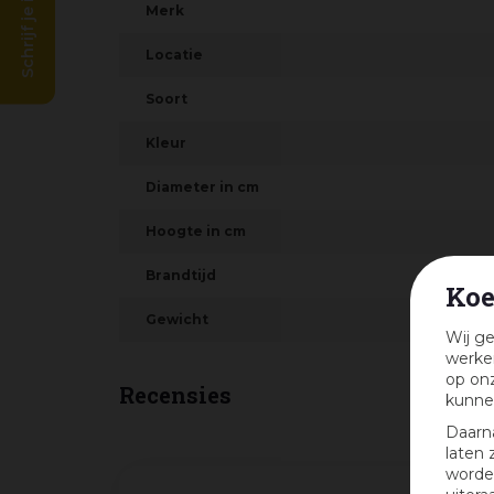
Schrijf je in en win!
Merk
Locatie
Soort
Kleur
Diameter in cm
Hoogte in cm
Brandtijd
Koe
Gewicht
Wij ge
werken
op onz
Recensies
kunne
Daarn
laten 
worden