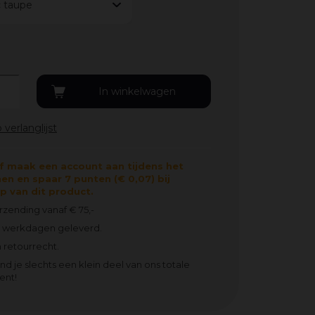
c taupe
f maak een account aan tijdens het
en en spaar 7 punten (€ 0,07) bij
 van dit product.
erzending vanaf € 75,-
2 werkdagen geleverd.
 retourrecht.
ind je slechts een klein deel van ons totale
ent!