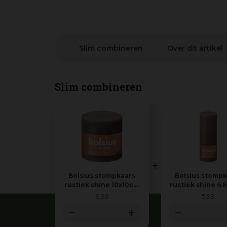
Slim combineren
Over dit artikel
Slim combineren
Bolsius stompkaars
Bolsius stompk
rustiek shine 10x10cm
rustiek shine 6.
rustic taupe
rustic taup
6
,
99
5
,
99