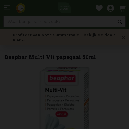
Ga
naar
9,6
content
Profiteer van onze Summersale –
bekijk de deals
hier ›››
Voer
Beaphar Multi Vit papegaai 50ml