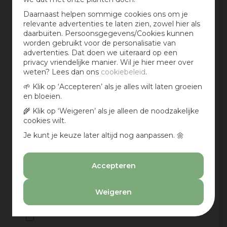
Daarnaast helpen sommige cookies ons om je
relevante advertenties te laten zien, zowel hier als
daarbuiten. Persoonsgegevens/Cookies kunnen
worden gebruikt voor de personalisatie van
Aan te bevelen?
advertenties. Dat doen we uiteraard op een
privacy vriendelijke manier. Wil je hier meer over
Ja
weten? Lees dan ons
cookiebeleid
.
Nee
🌱 Klik op ‘Accepteren’ als je alles wilt laten groeien
en bloeien.
Deel een foto:
🌾 Klik op ‘Weigeren’ als je alleen de noodzakelijke
cookies wilt.
Je kunt je keuze later altijd nog aanpassen. 🌼
Deel een foto:
Accepteren
Weigeren
Deel een foto: