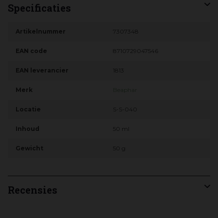
Specificaties
Artikelnummer
7307348
EAN code
8710729047546
EAN leverancier
1813
Merk
Beaphar
Locatie
S-S-040
Inhoud
50 ml
Gewicht
50 g
Recensies