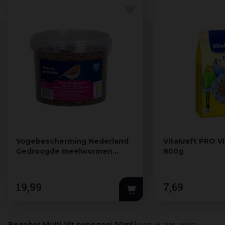
Vogebescherming Nederland
Vitakraft PRO V
Gedroogde meelwormen
800g
emmer 900g 5l
19
,
99
7
,
69
Beaphar Multi Vit papegaai 50ml
koop je hier veilig