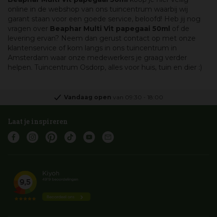
online in de webshop van ons tuincentrum waarbij wij
garant staan voor een goede service, beloofd! Heb jij nog
vragen over
Beaphar Multi Vit papegaai 50ml
of de
levering ervan? Neem dan gerust contact op met onze
klantenservice of kom langs in ons tuincentrum in
Amsterdam waar onze medewerkers je graag verder
helpen. Tuincentrum Osdorp, alles voor huis, tuin en dier :)
Vandaag open
van
09:30
-
18:00
Laat je inspireren