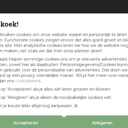
koek!
bruiken cookies om onze website soepel en persoonlijk te laten
. Functionele cookies zorgen ervoor dat alles goed groeit en bl
e site. Met analytische cookies leren we hoe we de website no
n maken, net zoals we dat met onze planten doen!
aast helpen sommige cookies ons om je relevante advertenties 
zien, zowel hier als daarbuiten. Persoonsgegevens/Cookies kun
 gebruikt voor de personalisatie van advertenties. Dat doen we
ard op een privacy vriendelijke manier. Wil je hier meer over wet
dan ons
cookiebeleid
.
k op ‘Accepteren’ als je alles wilt laten groeien en bloeien.
k op ‘Weigeren’ als je alleen de noodzakelijke cookies wilt.
t je keuze later altijd nog aanpassen. 🌼
Accepteren
Weigeren