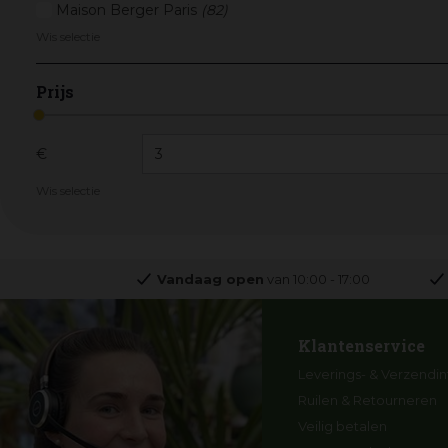
Maison Berger Paris
(82)
Wis selectie
Prijs
€
Wis selectie
Vandaag open
van
10:00
-
17:00
Klantenservice
Leverings- & Verzendin
Ruilen & Retourneren
Veilig betalen