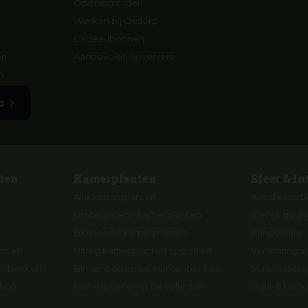
Openingstijden
Werken bij Osdorp
Cadeaubonnen
en
Aanbevolen hoveniers
n
p
ten
Kamerplanten
Sfeer & In
Alle kamerplanten
Alle sfeerart
Grote groene kamerplanten
Sier- & geur
Bloeiende kamerplanten
Kandelaars
otten
Uitleg kamerplanten oppotten
Verlichting in
tenbakken
Binnenpotten en plantenbakken
Maison Berge
lkon
Kamerplanten in de volle zon
Light & Livi