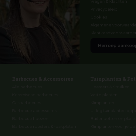
Vragen & Klachten
Privacybeleid
Cookies
Algemene voorwaard
Klantkaartvoorwaarde
Herroep aankoo
Barbecues & Accessoires
Tuinplanten & Pot
Alle barbecues
Heesters & Struiken
Keramische barbecues
Vaste planten
Gasbarbecues
Klimplanten
Barbecue accessoires
Uitleg tuinplanten opp
Barbecue hoezen
Buitenpotten en plan
Barbecue roosters & -bakplaten
Klimplanten voor je ba