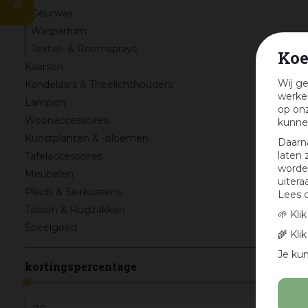
Geurwax
Wasparfum
Textiel- & Roomsprays
Koe
Kaarsen
Wij ge
Kandelaars & Theelichthouders
werken
Lampen
op onz
Woonaccessoires
kunne
Kunstplanten & -bloemen
Daarn
laten 
Tafelaccessoires
worden
Meubelen
uitera
Plaids & Sierkussens
Lees 
Tassen & Rugzakken
🌱 Kli
Speelgoed
🌾 Kli
Je kun
kortingspercentage