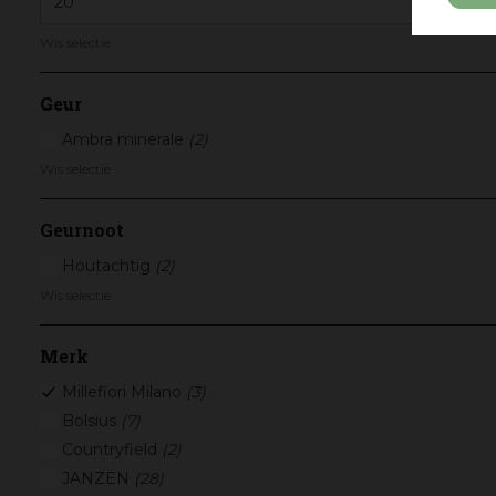
Wis selectie
Geur
Ambra minerale
(2)
Wis selectie
Geurnoot
Houtachtig
(2)
Wis selectie
Merk
Millefiori Milano
(3)
Bolsius
(7)
Countryfield
(2)
JANZEN
(28)