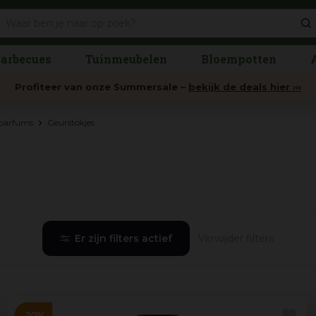
arbecues
Tuinmeubelen
Bloempotten
Profiteer van onze Summersale –
bekijk de deals hier ›››
rparfums
Geurstokjes
Er zijn filters actief
Verwijder filters