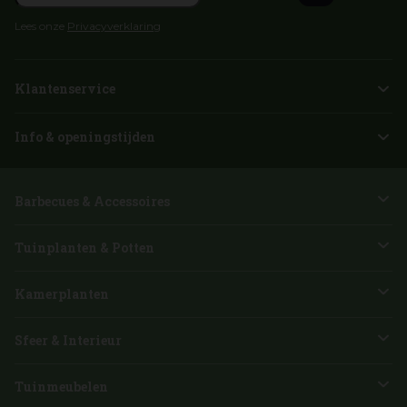
Lees onze
Privacyverklaring
Klantenservice
Info & openingstijden
Barbecues & Accessoires
Tuinplanten & Potten
Kamerplanten
Sfeer & Interieur
Tuinmeubelen