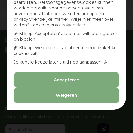
daarbuiten. Persoonsgegevens/Cookies kunnen
worden gebruikt voor de personalisatie van
advertenties. Dat doen we uiteraard op een
privacy vriendelijke manier. Wil je hier meer over
weten? Lees dan ons
cookiebeleid
.
Vandaag open
van
09:30
-
18:00
🌱 Klik op ‘Accepteren’ als je alles wilt laten groeien
en bloeien.
Laat je inspireren
🌾 Klik op ‘Weigeren’ als je alleen de noodzakelijke
cookies wilt.
Je kunt je keuze later altijd nog aanpassen. 🌼
Accepteren
Weigeren
Nieuwsbrief aanmelden
Voor wekelijkse aanbiedingen, activiteiten en inspirerende tips