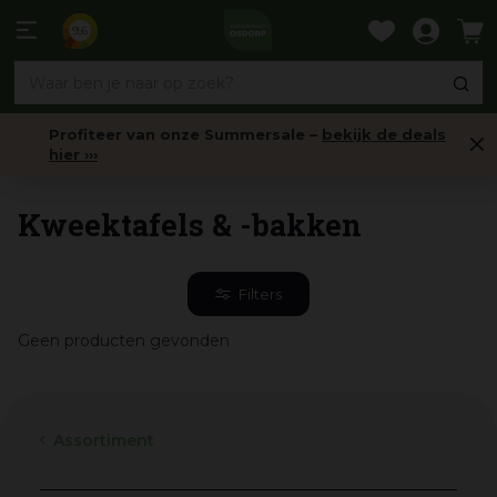
Ga
naar
9,6
content
Profiteer van onze Summersale –
bekijk de deals
hier ›››
Balkonbakken & -potten
Kweektafels & -bakken
Filters
Geen producten gevonden
Assortiment