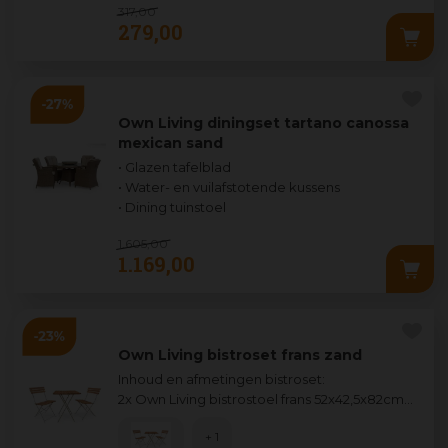
317
,
00
279
,
00
Own Living diningset tartano canossa
mexican sand
• Glazen tafelblad
• Water- en vuilafstotende kussens
• Dining tuinstoel
1.605
,
00
1.169
,
00
Own Living bistroset frans zand
Inhoud en afmetingen
bistroset:
2x Own Living bistrostoel frans 52x42,5x82cm
...
+ 1