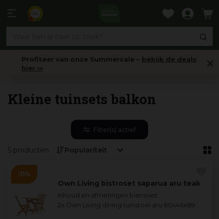
Ga
naar
9,6
content
Profiteer van onze Summersale –
bekijk de deals
hier ›››
Balkon tuinmeubelen
Kleine tuinsets balkon
Filter(s) actief
5 producten
Own Living bistroset saparua aru teak
Inhoud en afmetingen
bistroset:
2x Own Living dining tuinstoel aru 60x46x89
...