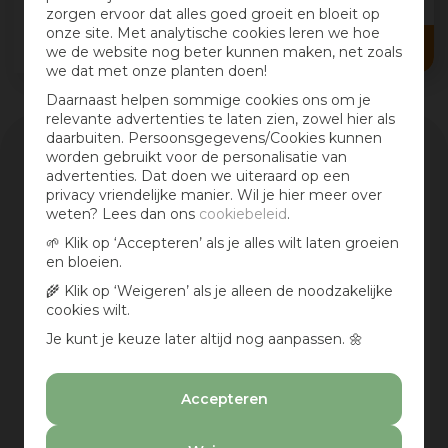
zorgen ervoor dat alles goed groeit en bloeit op
317
,
00
onze site. Met analytische cookies leren we hoe
279
,
00
we de website nog beter kunnen maken, net zoals
we dat met onze planten doen!
Daarnaast helpen sommige cookies ons om je
relevante advertenties te laten zien, zowel hier als
daarbuiten. Persoonsgegevens/Cookies kunnen
worden gebruikt voor de personalisatie van
Assortiment
advertenties. Dat doen we uiteraard op een
privacy vriendelijke manier. Wil je hier meer over
weten? Lees dan ons
cookiebeleid
.
kortingspercentage
🌱 Klik op ‘Accepteren’ als je alles wilt laten groeien
en bloeien.
🌾 Klik op ‘Weigeren’ als je alleen de noodzakelijke
-
cookies wilt.
Wis selectie
Je kunt je keuze later altijd nog aanpassen. 🌼
Merk
Accepteren
Own Living
(5)
Ambiance
(7)