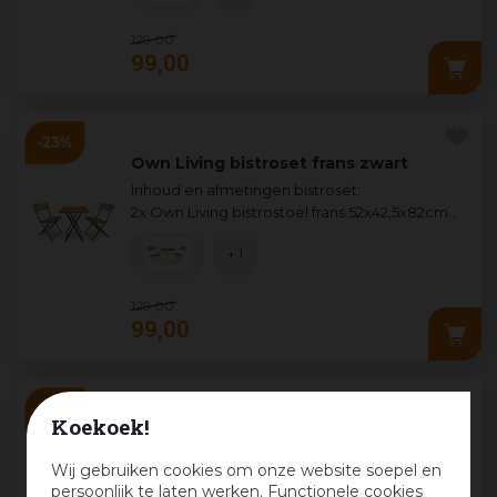
129
,
00
99
,
00
Own Living bistroset frans zwart
Inhoud en afmetingen
bistroset:
2x Own Living bistrostoel frans 52x42,5x82cm
...
+ 1
129
,
00
99
,
00
Koekoek!
Own Living bistroset sanana aru teak
Inhoud en afmetingen
bistroset:
Wij gebruiken cookies om onze website soepel en
1x Own Living bistrotafel sanana 70x74cm te
...
persoonlijk te laten werken. Functionele cookies