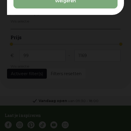
Weigeren
Tierra outdoor
(3)
Trestino
(3)
Wis selectie
Prijs
€
-
Wis selectie
Filters resetten
Vandaag open
van
09:30
-
18:00
Laat je inspireren