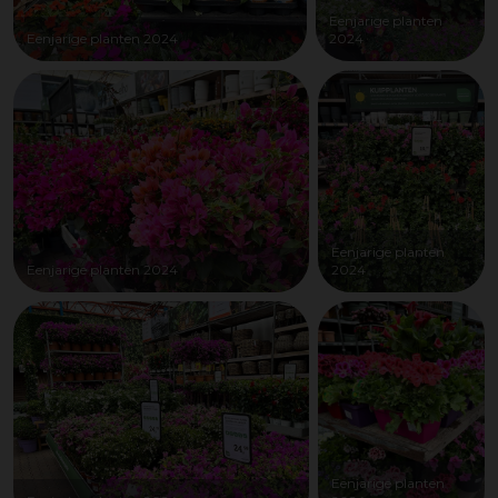
Eenjarige planten
Eenjarige planten 2024
2024
Eenjarige planten
Eenjarige planten 2024
2024
Eenjarige planten