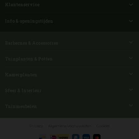
Klantenservice
Info & openingstijden
Barbecues & Accessoires
Tuinplanten & Potten
Kamerplanten
Sfeer & Interieur
Tuinmeubelen
Privacy
Algemene Voorwaarden
Cookies