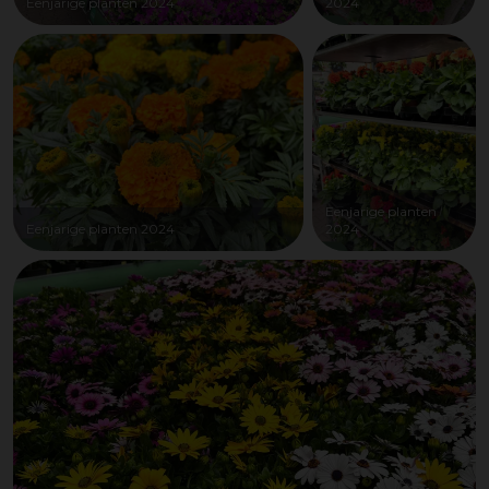
Eenjarige planten 2024
2024
Eenjarige planten
Eenjarige planten 2024
2024