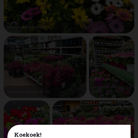
Eenjarige planten 2024
Eenjarige planten
Eenjarige planten 2024
2024
Koekoek!