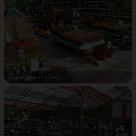
Eenjarige planten herfst 2024