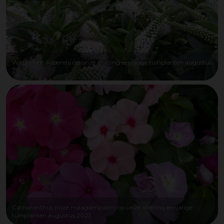
Witte Hebe Addenda op onze afdeling eenjarige tuinplanten augustus
2023
Catharanthus (roze maagdenpalm) op onze afdeling eenjarige
tuinplanten augustus 2023