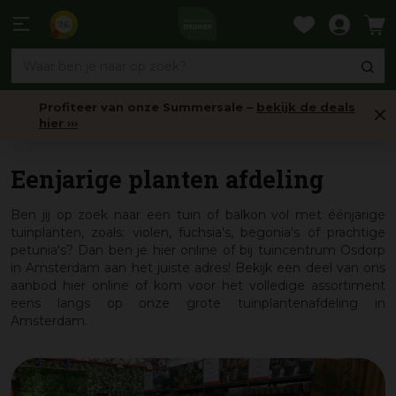
Ga
naar
9,6
content
Profiteer van onze Summersale –
bekijk de deals
hier ›››
Fotoalbums
Eenjarige planten afdeling
Ben jij op zoek naar een tuin of balkon vol met éénjarige
tuinplanten, zoals: violen, fuchsia's, begonia's of prachtige
petunia's? Dan ben je hier online of bij tuincentrum Osdorp
in Amsterdam aan het juiste adres! Bekijk een deel van ons
aanbod hier online of kom voor het volledige assortiment
eens langs op onze grote tuinplantenafdeling in
Amsterdam.