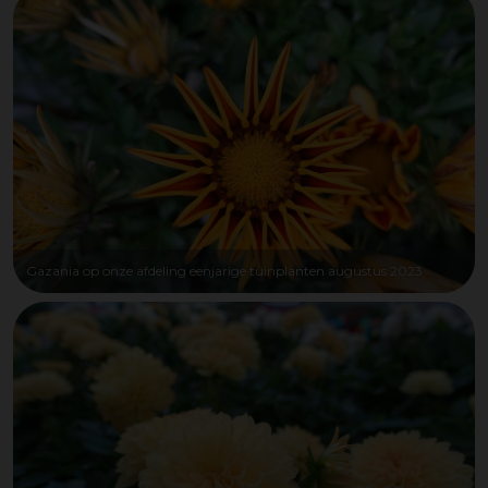
Gazania op onze afdeling eenjarige tuinplanten augustus 2023