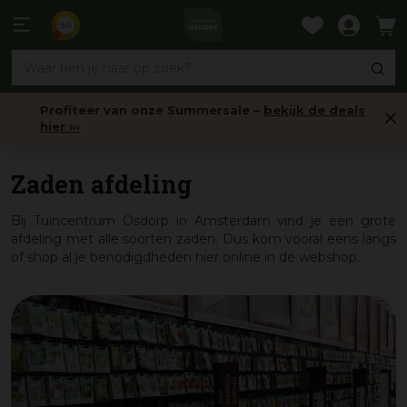
Ga
naar
9,6
content
Profiteer van onze Summersale –
bekijk de deals
hier ›››
Fotoalbums
Zaden afdeling
Bij Tuincentrum Osdorp in Amsterdam vind je een grote
afdeling met alle soorten zaden. Dus kom vooral eens langs
of shop al je benodigdheden hier online in de webshop.