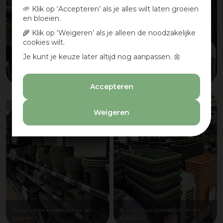
🌱 Klik op ‘Accepteren’ als je alles wilt laten groeien
en bloeien.
🌾 Klik op ‘Weigeren’ als je alleen de noodzakelijke
cookies wilt.
Je kunt je keuze later altijd nog aanpassen. 🌼
Compacte
Bekijk ons kweekmateriaal >
broeikassen
Accepteren
Weigeren
Bekijk onze kweekpotten en
Bekijk onze kweekpotten en
bakken >
bakken >