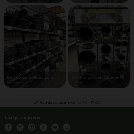
Bekijk onze kweekpotten en
Bekijk onze kweekpotten en
bakken >
bakken >
Vandaag open
van
10:00
-
17:00
Laat je inspireren