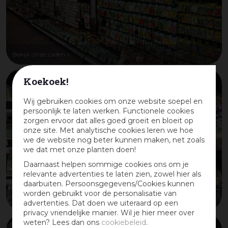
Bekijk onze zaden >
Koekoek!
Wij gebruiken cookies om onze website soepel en
persoonlijk te laten werken. Functionele cookies
zorgen ervoor dat alles goed groeit en bloeit op
onze site. Met analytische cookies leren we hoe
we de website nog beter kunnen maken, net zoals
we dat met onze planten doen!
Daarnaast helpen sommige cookies ons om je
relevante advertenties te laten zien, zowel hier als
daarbuiten. Persoonsgegevens/Cookies kunnen
worden gebruikt voor de personalisatie van
Bekijk onze zaden >
Bekijk onze zaden >
advertenties. Dat doen we uiteraard op een
privacy vriendelijke manier. Wil je hier meer over
weten? Lees dan ons
cookiebeleid
.