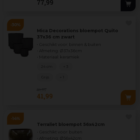
77
,
99
Mica Decorations bloempot Quito
37x36 cm zwart
• Geschikt voor: binnen & buiten
• Afmeting: Ø37x36cm
• Materiaal: keramiek
24 cm
+ 3
Grijs
+ 1
59
,
99
41
,
99
Terraliet bloempot 56x42cm
• Geschikt voor: buiten
• Afmeting: Ø56x42cm