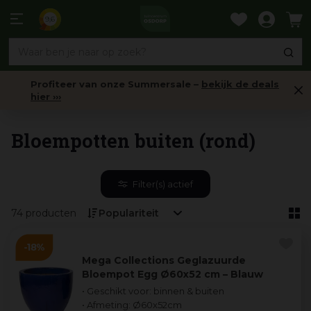
Ga
naar
9,6
content
Profiteer van onze Summersale –
bekijk de deals
hier ›››
Buitenpotten
Bloempotten buiten (rond)
Filter(s) actief
74 producten
Mega Collections Geglazuurde
Bloempot Egg Ø60x52 cm – Blauw
• Geschikt voor: binnen & buiten
• Afmeting: Ø60x52cm