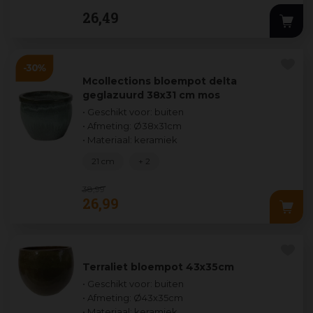
26
,
49
Mcollections bloempot delta
geglazuurd 38x31 cm mos
• Geschikt voor: buiten
• Afmeting: Ø38x31cm
• Materiaal: keramiek
21 cm
+ 2
38
,
99
26
,
99
Terraliet bloempot 43x35cm
• Geschikt voor: buiten
• Afmeting: Ø43x35cm
• Materiaal: keramiek