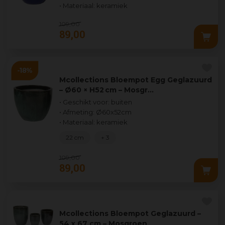
• Materiaal: keramiek
109
,
00
89
,
00
Mcollections Bloempot Egg Geglazuurd
– Ø60 × H52 cm – Mosgr…
• Geschikt voor: buiten
• Afmeting: Ø60x52cm
• Materiaal: keramiek
22 cm
+ 3
109
,
00
89
,
00
Mcollections Bloempot Geglazuurd –
54 x 67 cm – Mosgroen