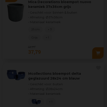
Mica Decorations bloempot nuovo
keramiek 37x36cm grijs
• Geschikt voor: binnen & buiten
• Afmeting: Ø37x36cm
• Materiaal: keramiek
25 cm
+ 3
Grijs
+ 1
53
,
99
37
,
79
Mcollections bloempot delta
geglazuurd 28x24 cm blauw
• Geschikt voor: buiten
• Afmeting: Ø28x24cm
• Materiaal: keramiek
+ 1