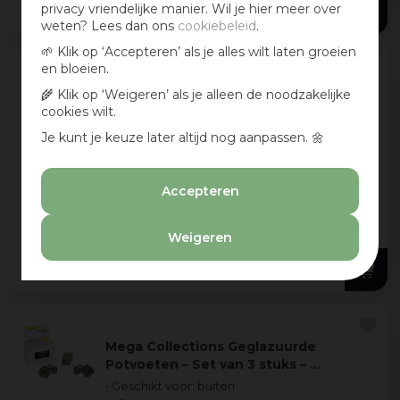
26
,
99
privacy vriendelijke manier. Wil je hier meer over
weten? Lees dan ons
cookiebeleid
.
🌱 Klik op ‘Accepteren’ als je alles wilt laten groeien
en bloeien.
Mega Collections Bloempot Basic
🌾 Klik op ‘Weigeren’ als je alleen de noodzakelijke
Geglazuurd Ø47x39 cm wit
cookies wilt.
• Geschikt voor: buiten
Je kunt je keuze later altijd nog aanpassen. 🌼
• Afmeting: Ø47x39cm
• Materiaal: keramiek
Accepteren
38 cm
+ 1
+ 1
Weigeren
77
,
99
Mega Collections Geglazuurde
Potvoeten – Set van 3 stuks – …
• Geschikt voor: buiten