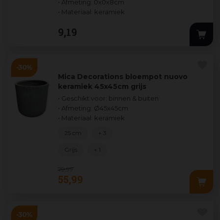
• Afmeting: 0x0x8cm
• Materiaal: keramiek
9
,
19
Mica Decorations bloempot nuovo
keramiek 45x45cm grijs
• Geschikt voor: binnen & buiten
• Afmeting: Ø45x45cm
• Materiaal: keramiek
25 cm
+ 3
Grijs
+ 1
79
,
99
55
,
99