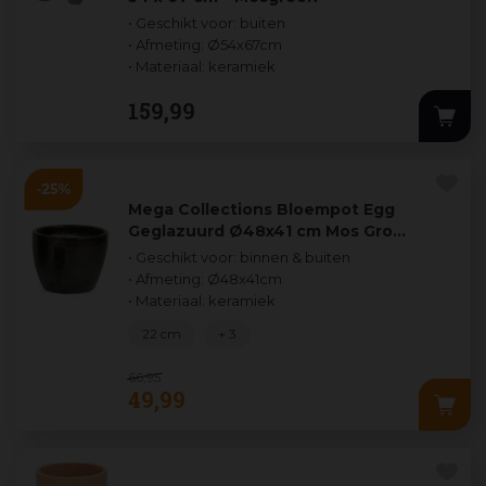
• Geschikt voor: buiten
• Afmeting: Ø54x67cm
• Materiaal: keramiek
159
,
99
Mega Collections Bloempot Egg
Geglazuurd Ø48x41 cm Mos Gro…
• Geschikt voor: binnen & buiten
• Afmeting: Ø48x41cm
• Materiaal: keramiek
22 cm
+ 3
66
,
95
49
,
99