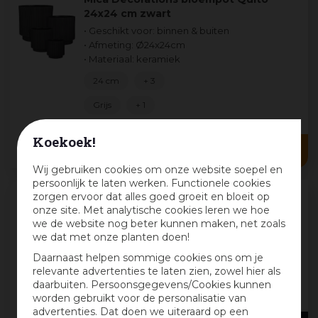
24x24 cm zwart
• Geschikt voor: binnen & buiten
• Afmeting: Ø24x24cm
• Materiaal: keramiek
24 cm
+ 3
Grijs
+ 1
22
,
99
Koekoek!
16
,
09
Wij gebruiken cookies om onze website soepel en
persoonlijk te laten werken. Functionele cookies
zorgen ervoor dat alles goed groeit en bloeit op
onze site. Met analytische cookies leren we hoe
Mica Decorations bloempot nuovo
we de website nog beter kunnen maken, net zoals
keramiek 25x36cm zwart
we dat met onze planten doen!
• Geschikt voor: binnen & buiten
Daarnaast helpen sommige cookies ons om je
• Afmeting: Ø25x36cm
relevante advertenties te laten zien, zowel hier als
• Materiaal: keramiek
daarbuiten. Persoonsgegevens/Cookies kunnen
25 cm
+ 2
worden gebruikt voor de personalisatie van
advertenties. Dat doen we uiteraard op een