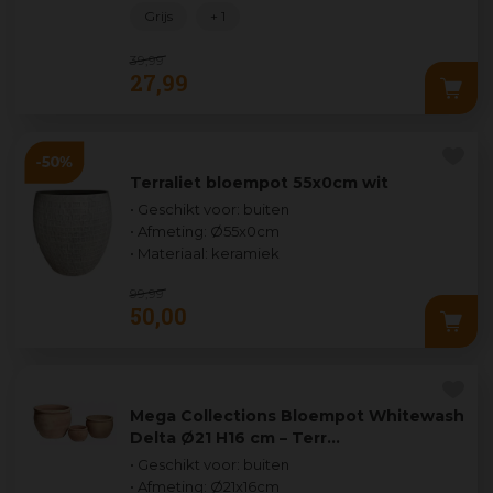
Grijs
+ 1
39
,
99
27
,
99
Terraliet bloempot 55x0cm wit
• Geschikt voor: buiten
• Afmeting: Ø55x0cm
• Materiaal: keramiek
99
,
99
50
,
00
Mega Collections Bloempot Whitewash
Delta Ø21 H16 cm – Terr…
• Geschikt voor: buiten
• Afmeting: Ø21x16cm