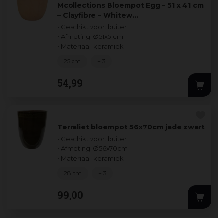
Mcollections Bloempot Egg – 51 x 41 cm
– Clayfibre – Whitew…
• Geschikt voor: buiten
• Afmeting: Ø51x51cm
• Materiaal: keramiek
25 cm
+ 3
54
,
99
Terraliet bloempot 56x70cm jade zwart
• Geschikt voor: buiten
• Afmeting: Ø56x70cm
• Materiaal: keramiek
28 cm
+ 3
99
,
00