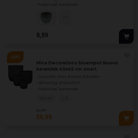
• Materiaal: keramiek
+ 1
8
,
89
Mica Decorations bloempot Nuovo
keramiek 45x45 cm zwart
• Geschikt voor: binnen & buiten
• Afmeting: Ø45x45cm
• Materiaal: keramiek
30 cm
+ 2
79
,
99
55
,
99