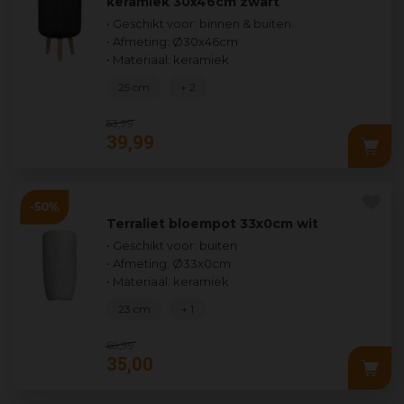
keramiek 30x46cm zwart
• Geschikt voor: binnen & buiten
• Afmeting: Ø30x46cm
• Materiaal: keramiek
25 cm
+ 2
53
,
99
39
,
99
Terraliet bloempot 33x0cm wit
• Geschikt voor: buiten
• Afmeting: Ø33x0cm
• Materiaal: keramiek
23 cm
+ 1
69
,
99
35
,
00