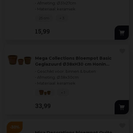
• Afmeting: Ø31x27cm
• Materiaal: keramiek
25 cm
+ 3
15
,
99
Mega Collections Bloempot Basic
Geglazuurd Ø38xH30 cm Honin…
• Geschikt voor: binnen & buiten
• Afmeting: Ø38x30cm
• Materiaal: keramiek
+ 1
33
,
99
Mica Decorations bloempot Quito