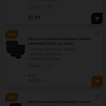
32 cm
+ 2
57
,
99
Mica Decorations bloempot Nuovo
keramiek 37x36 cm zwart
• Geschikt voor: binnen & buiten
• Afmeting: Ø37x36cm
• Materiaal: keramiek
30 cm
+ 2
62
,
99
44
,
09
Mica Decorations bloempot nuovo