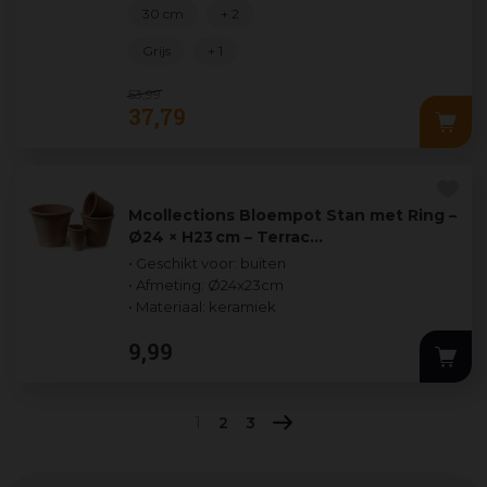
30 cm
+ 2
Grijs
+ 1
53
,
99
37
,
79
Mcollections Bloempot Stan met Ring –
Ø24 × H23 cm – Terrac…
• Geschikt voor: buiten
• Afmeting: Ø24x23cm
• Materiaal: keramiek
9
,
99
1
2
3