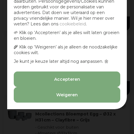
daarbuiten. Persoonsgegevens/Cookies kunnen
worden gebruikt voor de personalisatie van
+ 2
advertenties. Dat doen we uiteraard op een
privacy vriendelijke manier. Wil je hier meer over
33
,
99
weten? Lees dan ons
cookiebeleid
.
🌱 Klik op ‘Accepteren’ als je alles wilt laten groeien
en bloeien.
🌾 Klik op ‘Weigeren’ als je alleen de noodzakelijke
Mega Collections Bloempot Egg Texas
cookies wilt.
– Ø32 x H31 cm – Zand
Je kunt je keuze later altijd nog aanpassen. 🌼
• Geschikt voor: buiten
• Afmeting: Ø32x31cm
• Materiaal: clayfibre
Accepteren
24
,
99
Weigeren
Mcollections Bloempot Egg – Ø32 x
H31 cm – Clayfibre – Grijs
• Geschikt voor: buiten
• Afmeting: Ø32x31cm