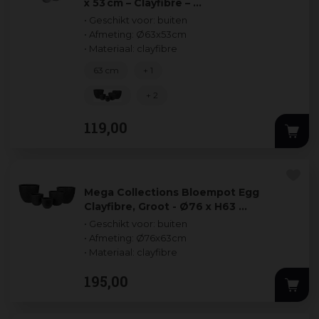
x 53 cm – Clayfibre – …
• Geschikt voor: buiten
• Afmeting: Ø63x53cm
• Materiaal: clayfibre
63 cm
+ 1
+ 2
119
,
00
Mega Collections Bloempot Egg
Clayfibre, Groot - Ø76 x H63 …
• Geschikt voor: buiten
• Afmeting: Ø76x63cm
• Materiaal: clayfibre
195
,
00