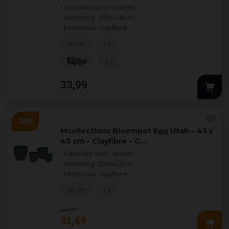
• Geschikt voor: buiten
• Afmeting: Ø39x38cm
• Materiaal: clayfibre
25 cm
+ 4
+ 2
33
,
99
Mcollections Bloempot Egg Utah – 45 x
43 cm – Clayfibre – G…
• Geschikt voor: buiten
• Afmeting: Ø45x43cm
• Materiaal: clayfibre
45 cm
+ 1
44
,
99
31
,
49