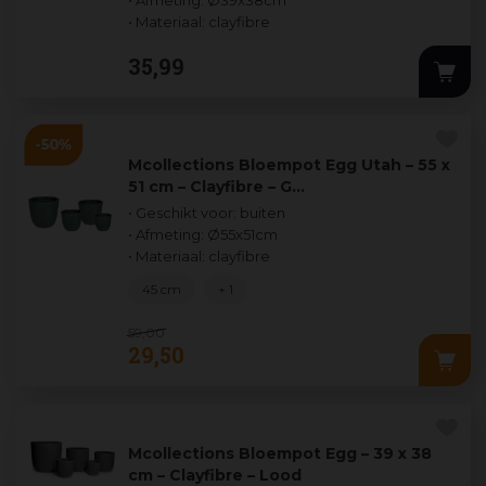
• Afmeting: Ø39x38cm
• Materiaal: clayfibre
35
,
99
Mcollections Bloempot Egg Utah – 55 x
51 cm – Clayfibre – G…
• Geschikt voor: buiten
• Afmeting: Ø55x51cm
• Materiaal: clayfibre
45 cm
+ 1
59
,
00
29
,
50
Mcollections Bloempot Egg – 39 x 38
cm – Clayfibre – Lood