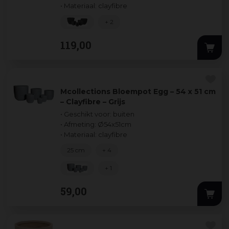
• Materiaal: clayfibre
+ 2
119
,
00
Mcollections Bloempot Egg – 54 x 51 cm
– Clayfibre – Grijs
• Geschikt voor: buiten
• Afmeting: Ø54x51cm
• Materiaal: clayfibre
25 cm
+ 4
+ 1
59
,
00