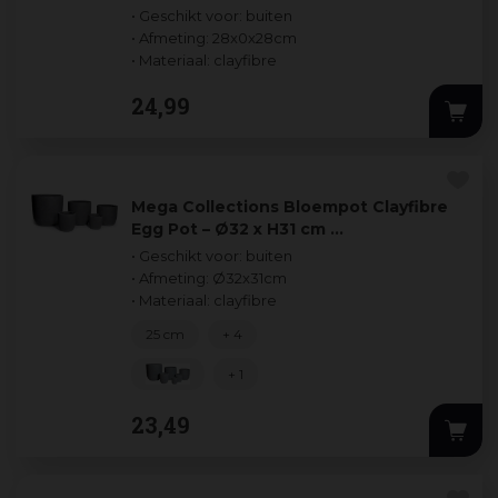
28 x…
• Geschikt voor: buiten
• Afmeting: 28x0x28cm
• Materiaal: clayfibre
24
,
99
Mega Collections Bloempot Clayfibre
Egg Pot – Ø32 x H31 cm …
• Geschikt voor: buiten
• Afmeting: Ø32x31cm
• Materiaal: clayfibre
25 cm
+ 4
+ 1
23
,
49