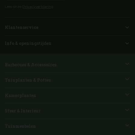
Lees onze
Privacyverklaring
Klantenservice
Info & openingstijden
Barbecues & Accessoires
Tuinplanten & Potten
Kamerplanten
Sfeer & Interieur
Tuinmeubelen