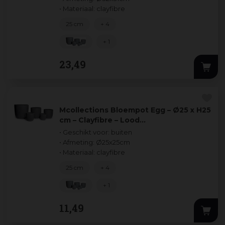
• Materiaal: clayfibre
25 cm
+ 4
+ 1
23
,
49
Mcollections Bloempot Egg – Ø25 x H25
cm – Clayfibre – Lood…
• Geschikt voor: buiten
• Afmeting: Ø25x25cm
• Materiaal: clayfibre
25 cm
+ 4
+ 1
11
,
49