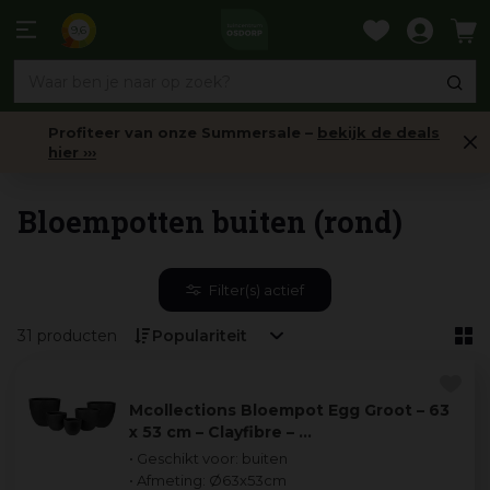
Ga
naar
9,6
content
Profiteer van onze Summersale –
bekijk de deals
hier ›››
Buitenpotten
Bloempotten buiten (rond)
Filter(s) actief
31 producten
Mcollections Bloempot Egg Groot – 63
x 53 cm – Clayfibre – …
• Geschikt voor: buiten
• Afmeting: Ø63x53cm