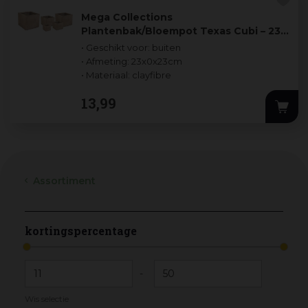
Mega Collections
Plantenbak/Bloempot Texas Cubi – 23 x
23 x…
• Geschikt voor: buiten
• Afmeting: 23x0x23cm
• Materiaal: clayfibre
13
,
99
Assortiment
kortingspercentage
-
Wis selectie