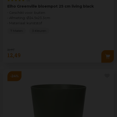
Elho Greenville bloempot 25 cm living black
• Geschikt voor: buiten
• Afmeting: Ø24.5x23.3cm
• Materiaal: kunststof
7 Maten
3 Kleuren
15
,
99
12
,
49