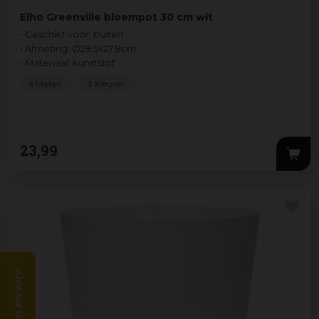
Elho Greenville bloempot 30 cm wit
• Geschikt voor: buiten
• Afmeting: Ø29.5x27.8cm
• Materiaal: kunststof
6 Maten
3 Kleuren
23
,
99