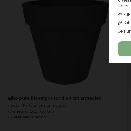
uitera
Lees 
🌱 Kli
🌾 Kli
Je kun
Elho pure bloempot rond 60 cm antraciet
• Geschikt voor: binnen & buiten
• Afmeting: Ø59.1x53.6cm
• Materiaal: kunststof