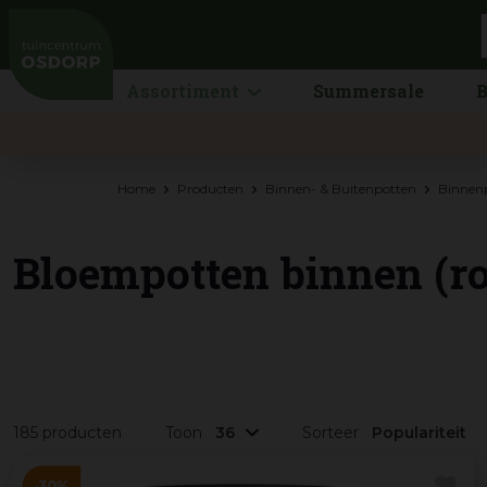
Ga
naar
content
Assortiment
Summersale
B
Home
Producten
Binnen- & Buitenpotten
Binnen
Bloempotten binnen (r
185 producten
Toon
Sorteer