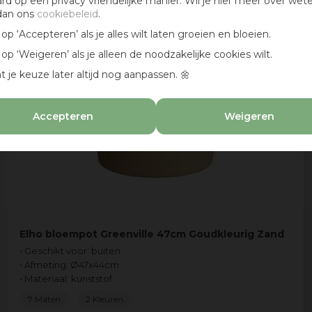
ard op een privacy vriendelijke manier. Wil je hier meer over wet
dan ons
cookiebeleid
.
k op ‘Accepteren’ als je alles wilt laten groeien en bloeien.
k op ‘Weigeren’ als je alleen de noodzakelijke cookies wilt.
t je keuze later altijd nog aanpassen. 🌼
Accepteren
Weigeren
Elho bloempot Greenville 47cm Goudkleurig Zand
• Geschikt voor: buiten
• Afmeting: Ø47x44cm
• Materiaal: kunststof
7 Maten
2 Kleuren