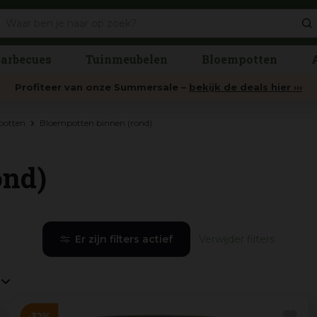
arbecues
Tuinmeubelen
Bloempotten
Profiteer van onze Summersale –
bekijk de deals hier ›››
potten
Bloempotten binnen (rond)
ond)
Er zijn filters actief
Verwijder filters