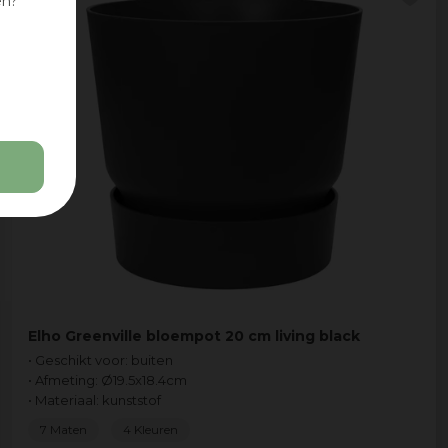
en?
Elho Greenville bloempot 20 cm living black
• Geschikt voor: buiten
• Afmeting: Ø19.5x18.4cm
• Materiaal: kunststof
7 Maten
4 Kleuren