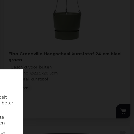
Elho Greenville Hangschaal kunststof 24 cm blad
groen
• Geschikt voor: buiten
• Afmeting: Ø23.9x20.5cm
• Materiaal: kunststof
4 Kleuren
oeit
g beter
18
,
99
te
nen