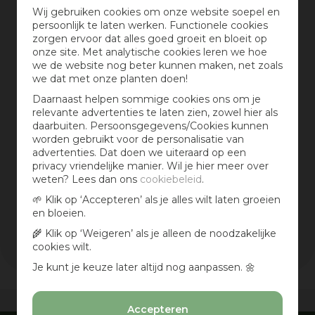
Wij gebruiken cookies om onze website soepel en
Barbecook
(4)
persoonlijk te laten werken. Functionele cookies
Big Green Egg
(1)
zorgen ervoor dat alles goed groeit en bloeit op
onze site. Met analytische cookies leren we hoe
Bowls and Dishes
(3)
we de website nog beter kunnen maken, net zoals
Dr. Grill
(1)
we dat met onze planten doen!
Meer
Daarnaast helpen sommige cookies ons om je
Wis selectie
relevante advertenties te laten zien, zowel hier als
daarbuiten. Persoonsgegevens/Cookies kunnen
worden gebruikt voor de personalisatie van
Prijs
advertenties. Dat doen we uiteraard op een
privacy vriendelijke manier. Wil je hier meer over
weten? Lees dan ons
cookiebeleid
.
€
-
🌱 Klik op ‘Accepteren’ als je alles wilt laten groeien
en bloeien.
Wis selectie
🌾 Klik op ‘Weigeren’ als je alleen de noodzakelijke
Filters resetten
cookies wilt.
Je kunt je keuze later altijd nog aanpassen. 🌼
Vandaag open
van
10:00
-
17:00
Accepteren