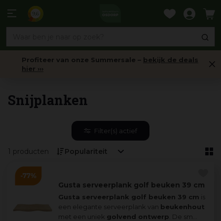
Ga
naar
9,6
content
Profiteer van onze Summersale –
bekijk de deals
hier ›››
Barbecue Accessoires
Snijplanken
Filter(s) actief
1 producten
Gusta serveerplank golf beuken 39 cm
Gusta serveerplank golf beuken 39 cm
is
een elegante serveerplank van
beukenhout
met een uniek
golvend ontwerp
. De sm
...