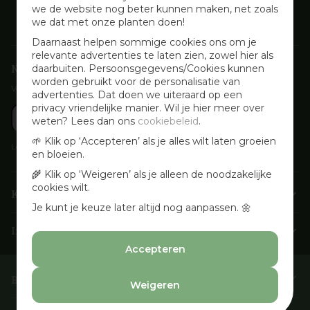
we de website nog beter kunnen maken, net zoals
we dat met onze planten doen!
Daarnaast helpen sommige cookies ons om je
relevante advertenties te laten zien, zowel hier als
Nieuwsbrief aanmelden
daarbuiten. Persoonsgegevens/Cookies kunnen
worden gebruikt voor de personalisatie van
Voor wekelijkse aanbiedingen, activiteiten en inspirerende tips
advertenties. Dat doen we uiteraard op een
privacy vriendelijke manier. Wil je hier meer over
weten? Lees dan ons
cookiebeleid
.
🌱 Klik op ‘Accepteren’ als je alles wilt laten groeien
Lees onze
Privacyverklaring
en bloeien.
🌾 Klik op ‘Weigeren’ als je alleen de noodzakelijke
cookies wilt.
Klantenservice
Je kunt je keuze later altijd nog aanpassen. 🌼
Info & openingstijden
Accepteren
Barbecues & Accessoires
Weigeren