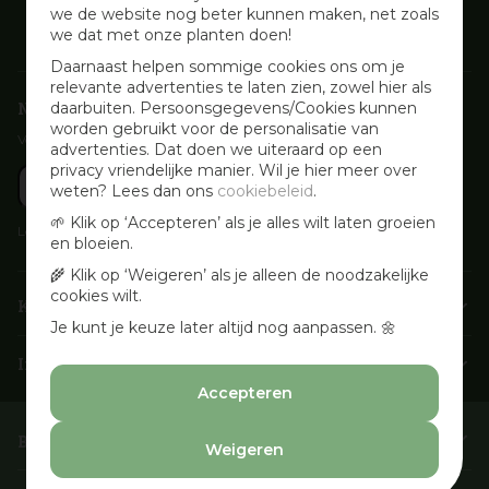
we de website nog beter kunnen maken, net zoals
we dat met onze planten doen!
Daarnaast helpen sommige cookies ons om je
relevante advertenties te laten zien, zowel hier als
Nieuwsbrief aanmelden
daarbuiten. Persoonsgegevens/Cookies kunnen
worden gebruikt voor de personalisatie van
Voor wekelijkse aanbiedingen, activiteiten en inspirerende tips
advertenties. Dat doen we uiteraard op een
privacy vriendelijke manier. Wil je hier meer over
weten? Lees dan ons
cookiebeleid
.
🌱 Klik op ‘Accepteren’ als je alles wilt laten groeien
Lees onze
Privacyverklaring
en bloeien.
🌾 Klik op ‘Weigeren’ als je alleen de noodzakelijke
cookies wilt.
Klantenservice
Je kunt je keuze later altijd nog aanpassen. 🌼
Info & openingstijden
Accepteren
Barbecues & Accessoires
Weigeren