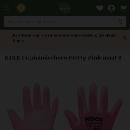
Ga
naar
9,6
content
Profiteer van onze Summersale –
bekijk de deals
hier ›››
Tuinhandschoenen
KIXX tuinhandschoen Pretty Pink maat 8