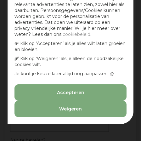
relevante advertenties te laten zien, zowel hier als
maandelijks kans op een cadeaubon t.w.v. € 25,-
daarbuiten. Persoonsgegevens/Cookies kunnen
worden gebruikt voor de personalisatie van
Beoordeling:
*
advertenties. Dat doen we uiteraard op een
privacy vriendelijke manier. Wil je hier meer over
weten? Lees dan ons
cookiebeleid
.
Mijn ervaring in één zin:
*
🌱 Klik op ‘Accepteren’ als je alles wilt laten groeien
en bloeien.
🌾 Klik op ‘Weigeren’ als je alleen de noodzakelijke
cookies wilt.
Jouw mening over dit product:
Je kunt je keuze later altijd nog aanpassen. 🌼
Accepteren
Weigeren
Aan te bevelen?