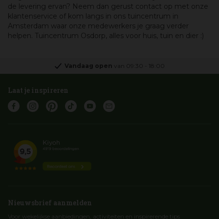
de levering ervan? Neem dan gerust contact op met onze
klantenservice of kom langs in ons tuincentrum in
Amsterdam waar onze medewerkers je graag verder
helpen. Tuincentrum Osdorp, alles voor huis, tuin en dier :)
Vandaag open
van
09:30
-
18:00
Laat je inspireren
Nieuwsbrief aanmelden
Voor wekelijkse aanbiedingen, activiteiten en inspirerende tips