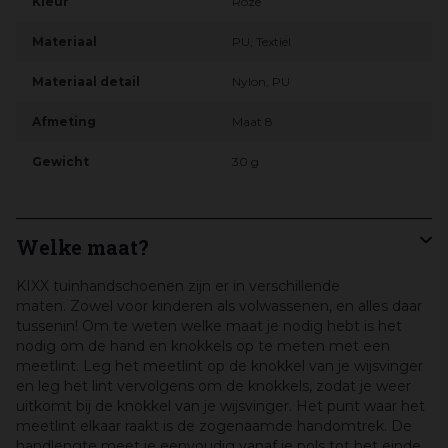
Kleur
Roze
Materiaal
PU, Textiel
Materiaal detail
Nylon, PU
Afmeting
Maat 8
Gewicht
30 g
Welke maat?
KIXX tuinhandschoenen zijn er in verschillende
maten. Zowel voor kinderen als volwassenen, en alles daar
tussenin! Om te weten welke maat je nodig hebt is het
nodig om de hand en knokkels op te meten met een
meetlint. Leg het meetlint op de knokkel van je wijsvinger
en leg het lint vervolgens om de knokkels, zodat je weer
uitkomt bij de knokkel van je wijsvinger. Het punt waar het
meetlint elkaar raakt is de zogenaamde handomtrek. De
handlengte meet je eenvoudig vanaf je pols tot het einde