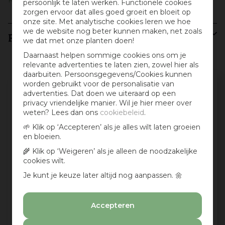
persoonlijk te laten werken. Functionele cookies
zorgen ervoor dat alles goed groeit en bloeit op
onze site. Met analytische cookies leren we hoe
we de website nog beter kunnen maken, net zoals
Recensies
we dat met onze planten doen!
Daarnaast helpen sommige cookies ons om je
relevante advertenties te laten zien, zowel hier als
daarbuiten. Persoonsgegevens/Cookies kunnen
Schrijf een review en win een cadeaubon
worden gebruikt voor de personalisatie van
advertenties. Dat doen we uiteraard op een
:)
privacy vriendelijke manier. Wil je hier meer over
weten? Lees dan ons
cookiebeleid
.
Deel jouw ervaringen met dit product en maak
maandelijks kans op een cadeaubon t.w.v. € 25,-
🌱 Klik op ‘Accepteren’ als je alles wilt laten groeien
en bloeien.
Beoordeling:
*
🌾 Klik op ‘Weigeren’ als je alleen de noodzakelijke
cookies wilt.
Je kunt je keuze later altijd nog aanpassen. 🌼
Mijn ervaring in één zin:
*
Accepteren
Jouw mening over dit product: