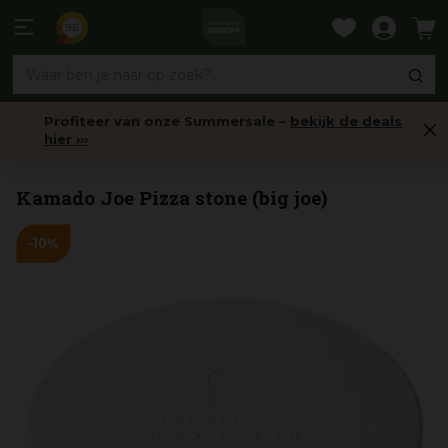
Ga
naar
9,6
content
Profiteer van onze Summersale –
bekijk de deals
hier ›››
Pizzastenen
Kamado Joe Pizza stone (big joe)