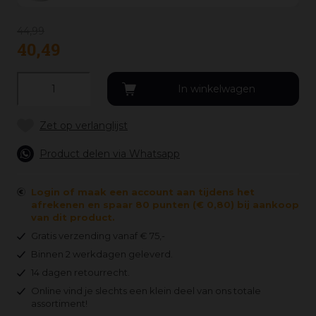
44
,
99
40
,
49
Product delen via Whatsapp
Login of maak een account aan tijdens het
afrekenen en spaar 80 punten (€ 0,80) bij aankoop
van dit product.
Gratis verzending vanaf € 75,-
Binnen 2 werkdagen geleverd.
14 dagen retourrecht.
Online vind je slechts een klein deel van ons totale
assortiment!