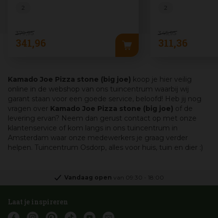
2
2
379
,
95
345
,
95
341
,
96
311
,
36
Kamado Joe Pizza stone (big joe)
koop je hier veilig
online in de webshop van ons tuincentrum waarbij wij
garant staan voor een goede service, beloofd! Heb jij nog
vragen over
Kamado Joe Pizza stone (big joe)
of de
levering ervan? Neem dan gerust contact op met onze
klantenservice of kom langs in ons tuincentrum in
Amsterdam waar onze medewerkers je graag verder
helpen. Tuincentrum Osdorp, alles voor huis, tuin en dier :)
Vandaag open
van
09:30
-
18:00
Laat je inspireren