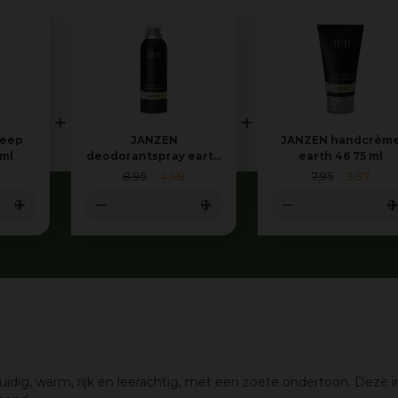
zeep
JANZEN
JANZEN handcrèm
 ml
deodorantspray earth
earth 46 75 ml
46 150 ml
8
,
95
4
,
48
7
,
95
3
,
97
ruidig, warm, rijk en leerachtig, met een zoete ondertoon. Dez