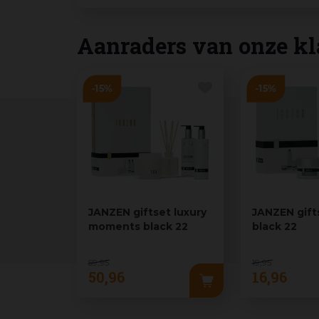
Aanraders van onze kl
JANZEN giftset luxury
JANZEN gift
moments black 22
black 22
59
,
95
19
,
95
50
,
96
16
,
96