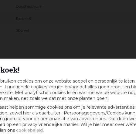
Doucheschuim
Earth 46
200 ml
koek!
bruiken cookies om onze website soepel en persoonlijk te laten
eaubon :)
. Functionele cookies zorgen ervoor dat alles goed groeit en bl
e site. Met analytische cookies leren we hoe we de website no
k maandelijks kans op een cadeaubon t.w.v. € 25,-
n maken, net zoals we dat met onze planten doen!
aast helpen sommige cookies ons om je relevante advertenties 
zien, zowel hier als daarbuiten. Persoonsgegevens/Cookies kun
 gebruikt voor de personalisatie van advertenties. Dat doen we
ard op een privacy vriendelijke manier. Wil je hier meer over wet
dan ons
cookiebeleid
.