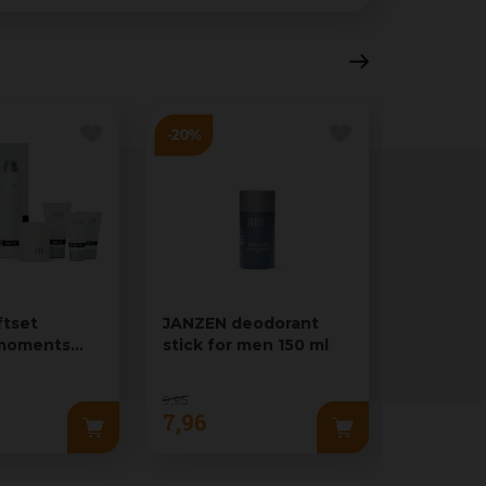
ftset
JANZEN deodorant
JANZEN g
 moments
stick for men 150 ml
earth 46
9
,
95
7
,
96
19
,
95