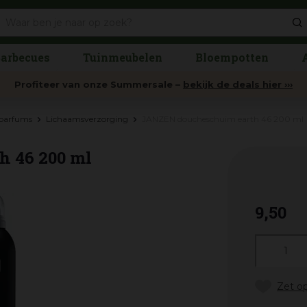
arbecues
Tuinmeubelen
Bloempotten
Profiteer van onze Summersale –
bekijk de deals hier ›››
rparfums
Lichaamsverzorging
JANZEN doucheschuim earth 46 200 ml
 46 200 ml
9
,
50