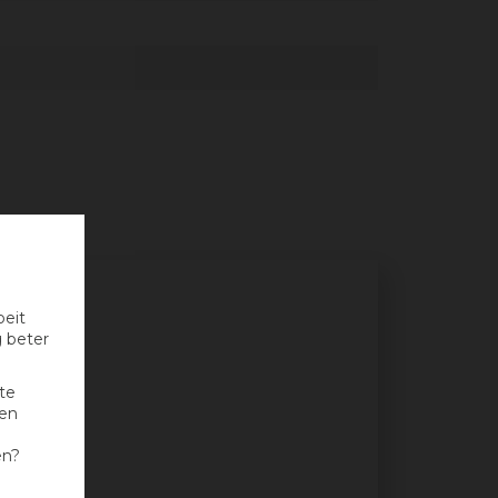
oeit
g beter
te
nen
en?