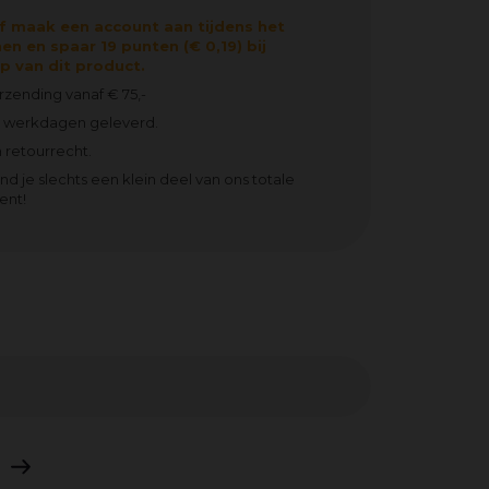
f maak een account aan tijdens het
en en spaar 19 punten (€ 0,19) bij
 van dit product.
erzending vanaf € 75,-
2 werkdagen geleverd.
 retourrecht.
ind je slechts een klein deel van ons totale
ent!