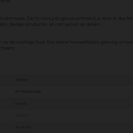
nnend.
schuimmassa. Zacht, romig én geconcentreerd: je doet er dus le
iën, dierlijke producten en niet getest op
dieren.
 op de vochtige huid. Een kleine hoeveelheid is genoeg om e
ichaam.
811086
8717612801469
80146
JANZEN
M-W-015