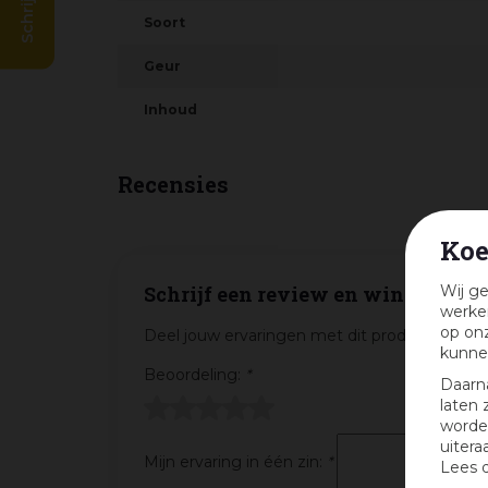
Soort
Geur
Inhoud
Recensies
Koe
Wij ge
Schrijf een review en win een cad
werken
op onz
Deel jouw ervaringen met dit product en maa
kunne
Beoordeling:
*
Daarn
laten 
worden
uitera
Mijn ervaring in één zin:
*
Lees 