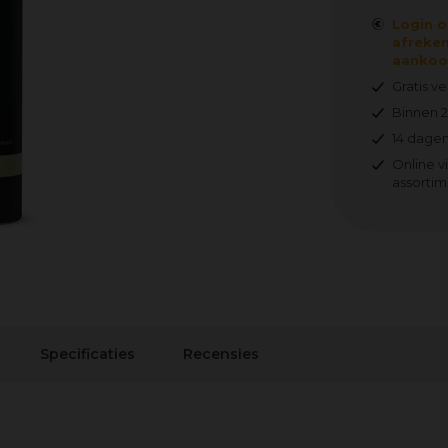
Login o
afreken
aankoop
Gratis v
Binnen 
14 dagen
Online v
assortim
Specificaties
Recensies