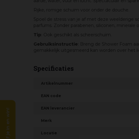
aarde, water, vuur en lucht. Spectaculair en spa
Rijke, romige schuim voor onder de douche.
Spoel de stress van je af met deze weelderige 
parfums. Zonder parabenen, siliconen, minerale ol
Tip
: Ook geschikt als scheerschuim.
Gebruiksinstructie
: Breng de Shower Foam aan
gemakkelijk uitgesmeerd kan worden over het l
Specificaties
Artikelnummer
EAN code
EAN leverancier
Schrijf je in en win!
Merk
Locatie