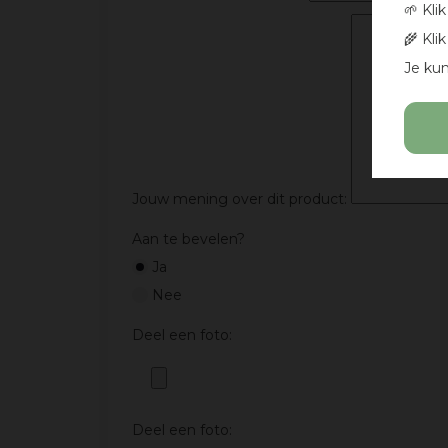
🌱 Kli
🌾 Kli
Je kun
Jouw mening over dit product:
Aan te bevelen?
Ja
Nee
Deel een foto:
Deel een foto: