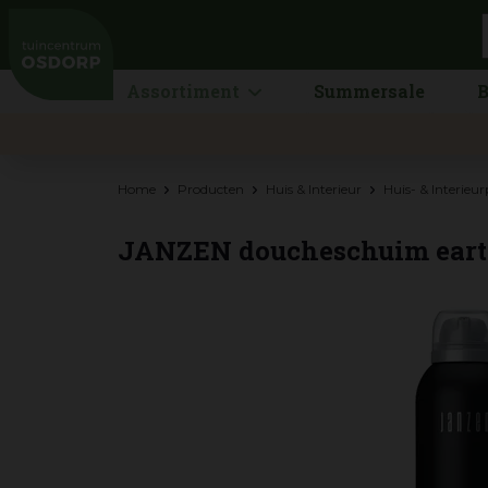
Ga
naar
content
Assortiment
Summersale
B
Home
Producten
Huis & Interieur
Huis- & Interieu
JANZEN doucheschuim earth