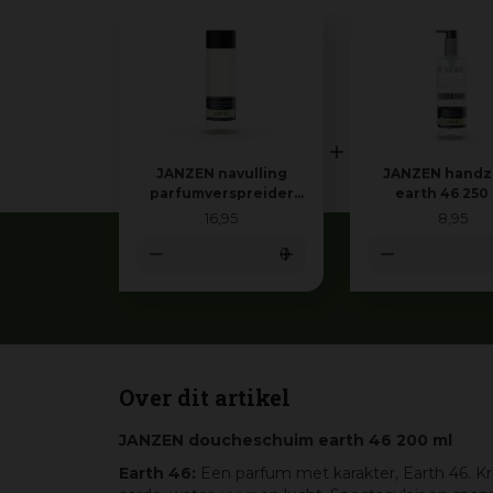
JANZEN navulling
JANZEN hand
parfumverspreider
earth 46 250
earth 46 200 ml
16
,
95
8
,
95
Over dit artikel
JANZEN doucheschuim earth 46 200 ml
Earth 46:
Een parfum met karakter, Earth 46. K