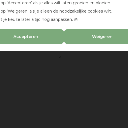
k op ‘Accepteren’ als je alles wilt laten groeien en bloeien.
k op ‘Weigeren’ als je alleen de noodzakelijke cookies wilt.
t je keuze later altijd nog aanpassen. 🌼
Accepteren
Weigeren