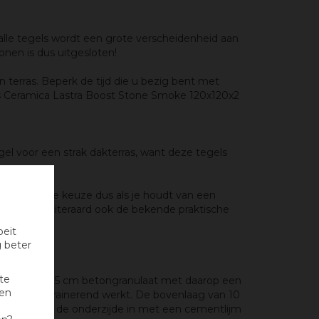
lle tegels wordt een grote verscheidenheid aan
onen is dus uitgesloten!
terras. Beperk de tijd die u bezig bent met
s Ceramica Lastra Boost Stone Smoke 120x120x2
l voor een strak dakterras, want deze tegels
Een perfecte keuze dus als je houdt van een
 En bezit uiteraard ook de bekende praktische
oeit
g beter
werken.
te
g van circa 15 cm betongranulaat met daarop een
nen
oldoende drainerend werkt. De
bovenlaag van 10
 tegels aan de onderzijde in met een cementlijm