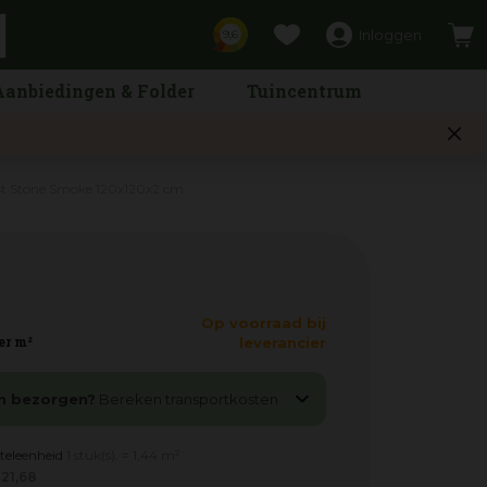
Inloggen
9,6
Aanbiedingen & Folder
Tuincentrum
st Stone Smoke 120x120x2 cm
Op voorraad bij
er m²
leverancier
n bezorgen?
Bereken transportkosten
teleenheid
1 stuk(s). = 1,44 m²
121
,
68