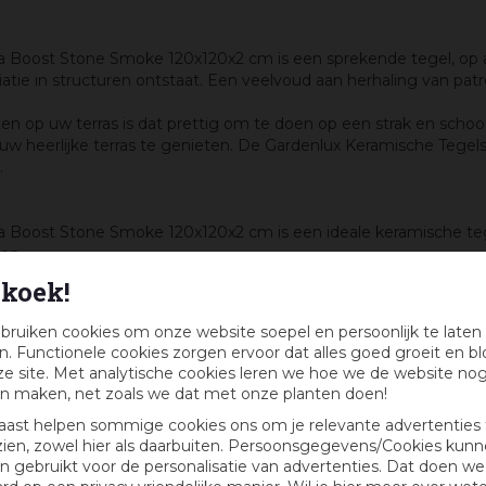
 Boost Stone Smoke 120x120x2 cm is een sprekende tegel, op a
iatie in structuren ontstaat. Een veelvoud aan herhaling van patr
op uw terras is dat prettig om te doen op een strak en schoon 
 heerlijke terras te genieten. De Gardenlux Keramische Tegel
.
 Boost Stone Smoke 120x120x2 cm is een ideale keramische tege
en.
koek!
 zijn recht. Het is hoogwaardig keramiek van Italiaans design. 
ica tegel heeft een afmeting van 120x120 cm, en dikte van 2 cm.
bruiken cookies om onze website soepel en persoonlijk te laten
en of vlekken en simpel schoon te houden.
. Functionele cookies zorgen ervoor dat alles goed groeit en bl
e site. Met analytische cookies leren we hoe we de website no
n maken, net zoals we dat met onze planten doen!
s dien je afhankelijk van de grondslag wel specialistisch
te ver
aast helpen sommige cookies ons om je relevante advertenties 
mische tegels met een dikte van 2 cm bestaat uit een onderlaa
zien, zowel hier als daarbuiten. Persoonsgegevens/Cookies kun
nimaal 10 cm. Deze onderlaag zorgt ervoor dat de ondergrond v
 gebruikt voor de personalisatie van advertenties. Dat doen we
ent per 5 m2 oppervlak door te mengen. Vervolgens smeer je de