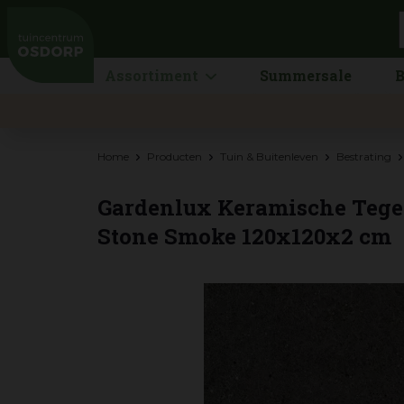
Ga
naar
content
Assortiment
Summersale
B
Home
Producten
Tuin & Buitenleven
Bestrating
Gardenlux Keramische Tegel
Stone Smoke 120x120x2 cm