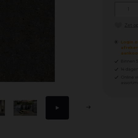
Login o
afreken
aankoop
Binnen 
14 dagen
Online v
assortim