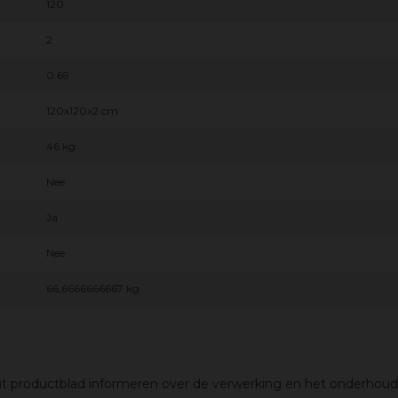
120
2
0.69
120x120x2 cm
46 kg
Nee
Ja
Nee
66,6666666667 kg
 dit productblad informeren over de verwerking en het onderhoud