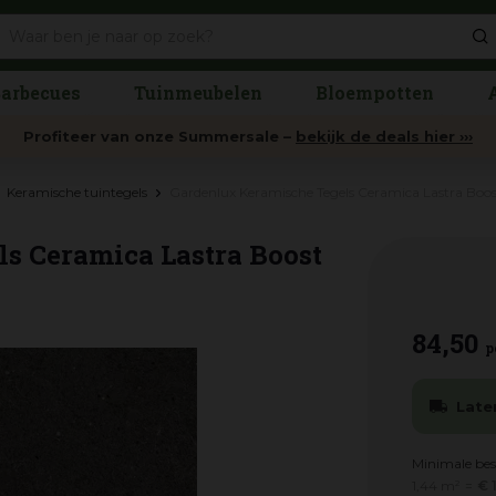
arbecues
Tuinmeubelen
Bloempotten
Profiteer van onze Summersale –
bekijk de deals hier ›››
Keramische tuintegels
Gardenlux Keramische Tegels Ceramica Lastra Boo
s Ceramica Lastra Boost
84
,
50
p
Late
Minimale bes
1,44 m²
=
€