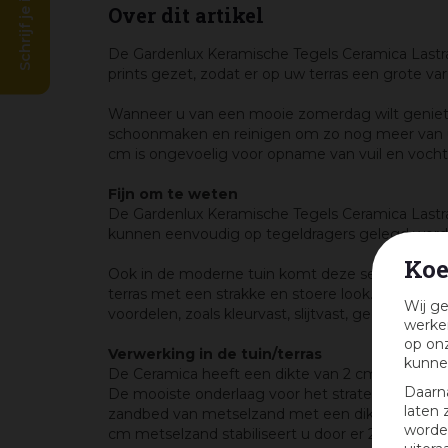
Schrijf je in en win!
Over dit artikel
De Gardenlux Keramische Tegels Ceramica Lastra
prints gezet, zodat er op uw terras een grote var
Wanneer u van een mooie zomerdag wilt genieten 
schoonmaken en reinigen om zo nog meer van uw
cm is ongevoelig voor opname van vuil en vocht
Fijn om te weten
De Gardenlux Keramische Tegels Ceramica Lastra
kunnen eenvoudig op tegeldragers gelegd word
Koe
Ook in de moderne tuin komt deze serie goed tot
terras met een strakke en stoere look. De ceram
Wij ge
voordelen, zoals kleurvast, slijtvast, geen krass
werken
op onz
Verwerking in de tuin/terras
kunne
De Ceramica heeft een dikte van 2 cm. Deze tegel
Daarn
De mooiste onderlaag voor het straten van kera
laten 
zandbed van metselzand met een
dikte van mi
worden
cm metselzand stabiliseert u door er 25 kg cem