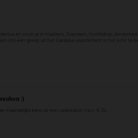
Gardenlux en woon je in Haarlem, Zaandam, Hoofddorp, Amstelv
dam om een greep uit het Gardelux assortiment in het echt te be
eaubon :)
k maandelijks kans op een cadeaubon t.w.v. € 25,-