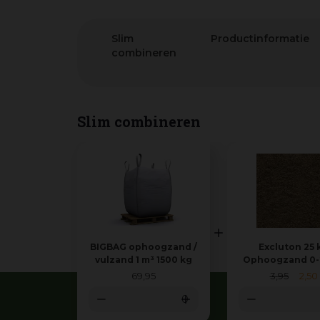
Slim
Productinformatie
combineren
Slim combineren
BIGBAG ophoogzand /
Excluton 25 
vulzand 1 m³ 1500 kg
Ophoogzand 0
69
,
95
3
,
95
2
,
50