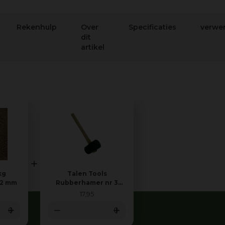
Rekenhulp
Over
Specificaties
verwer
dit
artikel
kg
Talen Tools
-2 mm
Rubberhamer nr 3
zacht
17
,
95