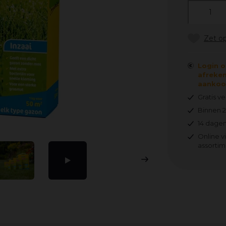
Login o
afreken
aankoop
Gratis v
Binnen 
14 dagen
Online v
assortim