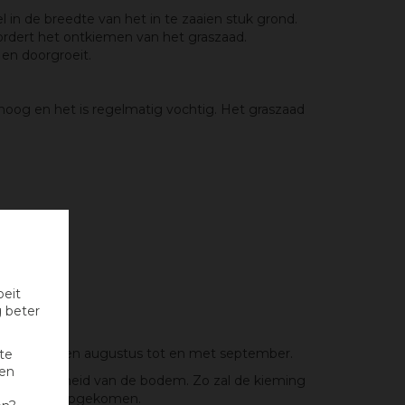
l in de breedte van het in te zaaien stuk grond.
vordert het ontkiemen van het graszaad.
 en doorgroeit.
hoog en het is regelmatig vochtig. Het graszaad
oeit
g beter
 en met juni en augustus tot en met september.
te
nen
 de vochtigheid van de bodem. Zo zal de kieming
zichtbaar is opgekomen.