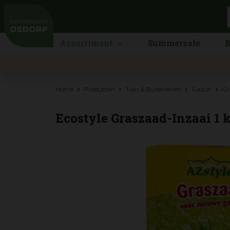
Ga
naar
content
Assortiment
Summersale
B
Home
Producten
Tuin & Buitenleven
Gazon
Gr
Ecostyle Graszaad-Inzaai 1 