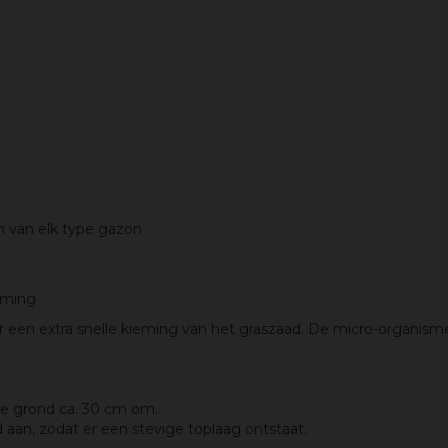
en van elk type gazon
eming
n extra snelle kieming van het graszaad. De micro-organismen 
de grond ca. 30 cm om.
d aan, zodat er een stevige toplaag ontstaat.