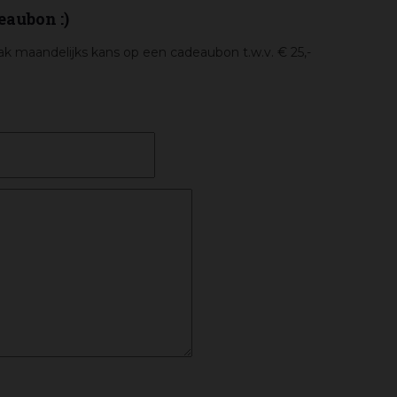
eaubon :)
k maandelijks kans op een cadeaubon t.w.v. € 25,-