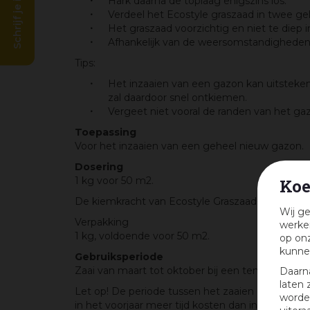
Schrijf je in en win!
Hark daarna de toplaag enigszins los.
Verdeel het Ecostyle graszaad in twee gel
Het graszaad voorzichtig en niet te diep 
Afhankelijk van de weersomstandigheden h
Tips:
Het inzaaien van een gazon kan uitsteken
zal daardoor snel ontkiemen.
Vergeet niet vooral de randen van het gaz
Toepassing
Voor het inzaaien van een geheel nieuw gazon.
Dosering
1 kg voor 50 m2.
Koe
De kiemkracht van Ecostyle Graszaad-Inzaai is 
Wij ge
Verpakking
werken
1 kg, voldoende voor 50 m2.
op onz
kunne
Gebruiksperiode
Zaai van maart tot oktober bij een temperatuur 
Daarn
laten 
Let op! De periode tussen het zaaien en kiemen
worden
in het voorjaar meer tijd kosten dan in de nazom