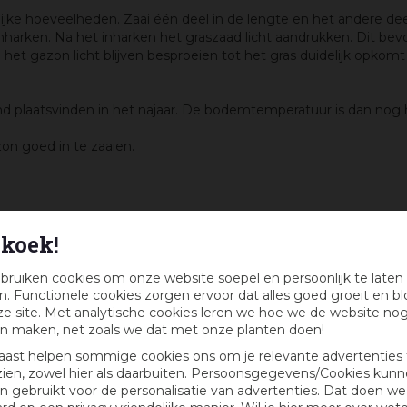
ijke hoeveelheden. Zaai één deel in de lengte en het andere dee
inharken. Na het inharken het graszaad licht aandrukken. Dit be
et gazon licht blijven besproeien tot het gras duidelijk opkomt
d plaatsvinden in het najaar. De bodemtemperatuur is dan nog 
on goed in te zaaien.
koek!
voor meerdere jaren gewaarborgd.
bruiken cookies om onze website soepel en persoonlijk te laten
. Functionele cookies zorgen ervoor dat alles goed groeit en bl
e site. Met analytische cookies leren we hoe we de website no
n maken, net zoals we dat met onze planten doen!
van 15 °C tot 25 °C. De meest optimale perioden zijn maart tot
aast helpen sommige cookies ons om je relevante advertenties 
zien, zowel hier als daarbuiten. Persoonsgegevens/Cookies kun
 van het zaad is sterk afhankelijk van de bodemtemperatuur en
 gebruikt voor de personalisatie van advertenties. Dat doen we
er. Houd de grond na het zaaien vochtig tot het gras duidelijk 