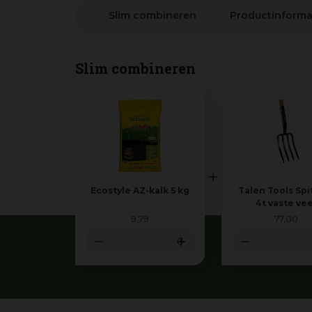
Slim combineren
Productinforma
Slim combineren
Ecostyle AZ-kalk 5 kg
Talen Tools Spi
4t vaste ve
9
,
79
77
,
00