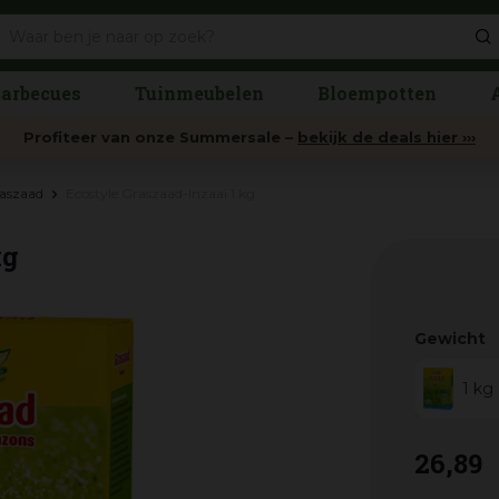
arbecues
Tuinmeubelen
Bloempotten
Profiteer van onze Summersale –
bekijk de deals hier ›››
aszaad
Ecostyle Graszaad-Inzaai 1 kg
kg
Gewicht
1 kg
26
,
89