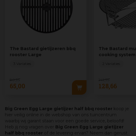
The Bastard gietijzeren bbq
The Bastard mul
rooster Large
cooking system
rooster Large
3 Variaties
2 Variaties
80
,
95
142
,
95
65
,
00
128
,
66
Big Green Egg Large gietijzer half bbq rooster
koop je
hier veilig online in de webshop van ons tuincentrum
waarbij wij garant staan voor een goede service, beloofd!
Heb jij nog vragen over
Big Green Egg Large gietijzer
half bbq rooster
of de levering ervan? Neem dan gerust