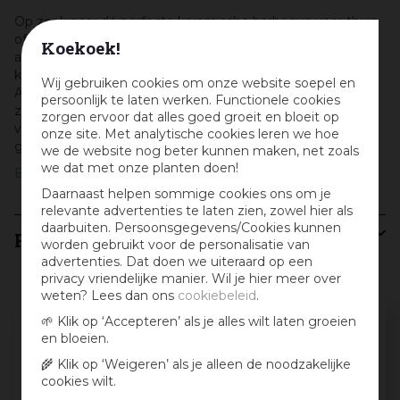
Op zoek naar dé perfecte keramische barbecue voor thuis
of in de keuken van je restaurant? Dan zal je van de
Koekoek!
aankoop van een Big Green Egg absoluut geen spijt
krijgen! Woon je in Haarlem, Zaandam, Hoofddorp,
Wij gebruiken cookies om onze website soepel en
Amstelveen of ergens anders nabij Amsterdam? Kom dan
persoonlijk te laten werken. Functionele cookies
zeker eens langs bij tuincentrum Osdorp waar je het
zorgen ervoor dat alles goed groeit en bloeit op
volledige Big Green Egg assortiment zult vinden bij de
onze site. Met analytische cookies leren we hoe
grootste barbecueshowroom van Nederland!
we de website nog beter kunnen maken, net zoals
we dat met onze planten doen!
Big Green Egg
Daarnaast helpen sommige cookies ons om je
relevante advertenties te laten zien, zowel hier als
daarbuiten. Persoonsgegevens/Cookies kunnen
Recensies
worden gebruikt voor de personalisatie van
advertenties. Dat doen we uiteraard op een
privacy vriendelijke manier. Wil je hier meer over
weten? Lees dan ons
cookiebeleid
.
Schrijf een review en win een cadeaubon
🌱 Klik op ‘Accepteren’ als je alles wilt laten groeien
en bloeien.
:)
🌾 Klik op ‘Weigeren’ als je alleen de noodzakelijke
Deel jouw ervaringen met dit product en maak
cookies wilt.
maandelijks kans op een cadeaubon t.w.v. € 25,-