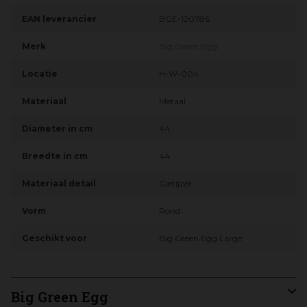
EAN leverancier
BGE-120786
Merk
Big Green Egg
Locatie
H-W-004
Materiaal
Metaal
Diameter in cm
44
Breedte in cm
44
Materiaal detail
Gietijzer
Vorm
Rond
Geschikt voor
Big Green Egg Large
Big Green Egg