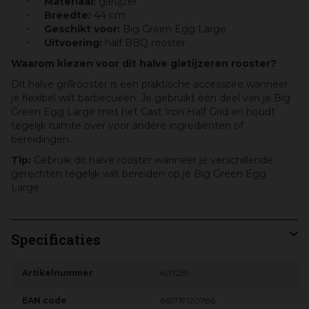
Materiaal:
gietijzer
Breedte:
44 cm
Geschikt voor:
Big Green Egg Large
Uitvoering:
half BBQ rooster
Waarom kiezen voor dit halve gietijzeren rooster?
Dit halve grillrooster is een praktische accessoire wanneer
je flexibel wilt barbecueën. Je gebruikt één deel van je Big
Green Egg Large met het Cast Iron Half Grid en houdt
tegelijk ruimte over voor andere ingrediënten of
bereidingen.
Tip:
Gebruik dit halve rooster wanneer je verschillende
gerechten tegelijk wilt bereiden op je Big Green Egg
Large.
Specificaties
Artikelnummer
607259
EAN code
665719120786