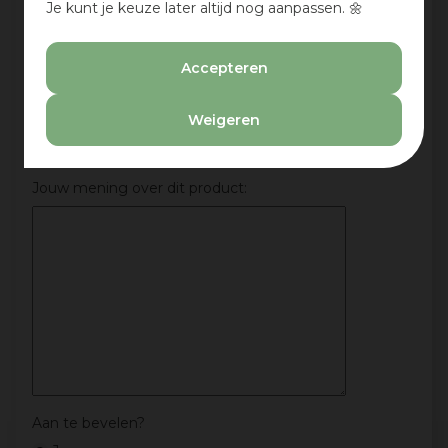
Je kunt je keuze later altijd nog aanpassen. 🌼
Beoordeling:
*
Accepteren
Mijn ervaring in één zin:
*
Weigeren
Jouw mening over dit product:
Aan te bevelen?