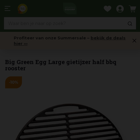
Ga
naar
9,6
content
Profiteer van onze Summersale –
bekijk de deals
hier ›››
Barbecueroosters & -Bakplaten
Big Green Egg Large gietijzer half bbq
rooster