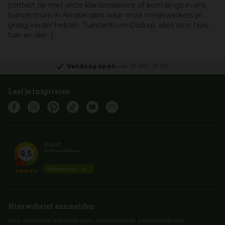
contact op met onze klantenservice of kom langs in ons
tuincentrum in Amsterdam waar onze medewerkers je
graag verder helpen. Tuincentrum Osdorp, alles voor huis,
tuin en dier :)
Vandaag open
van
10:00
-
17:00
Laat je inspireren
Nieuwsbrief aanmelden
Voor wekelijkse aanbiedingen, activiteiten en inspirerende tips