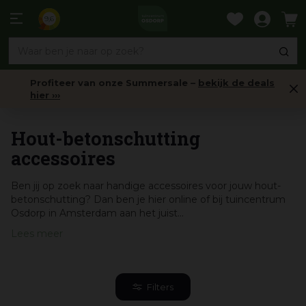
Ga
naar
9,6
content
Profiteer van onze Summersale –
bekijk de deals
hier ›››
Hout-betonschuttingen
Hout-betonschutting
accessoires
Ben jij op zoek naar handige accessoires voor jouw hout-
betonschutting? Dan ben je hier online of bij tuincentrum
Osdorp in Amsterdam aan het juist...
Lees meer
Filters