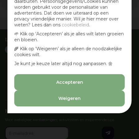
daarbuiten. Persoonsgegevens/Cookies kunnen
worden gebruikt voor de personalisatie van
advertenties. Dat doen we uiteraard op een
privacy vriendelijke manier. Wil je hier meer over
Vandaag open
van
10:00
-
17:00
weten? Lees dan ons
cookiebeleid
.
🌱 Klik op ‘Accepteren’ als je alles wilt laten groeien
Laat je inspireren
en bloeien.
🌾 Klik op ‘Weigeren’ als je alleen de noodzakelijke
cookies wilt.
Je kunt je keuze later altijd nog aanpassen. 🌼
Accepteren
Weigeren
Nieuwsbrief aanmelden
Voor wekelijkse aanbiedingen, activiteiten en inspirerende tips