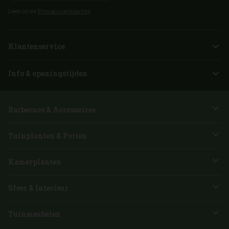
Lees onze
Privacyverklaring
Klantenservice
Info & openingstijden
Barbecues & Accessoires
Tuinplanten & Potten
Kamerplanten
Sfeer & Interieur
Tuinmeubelen