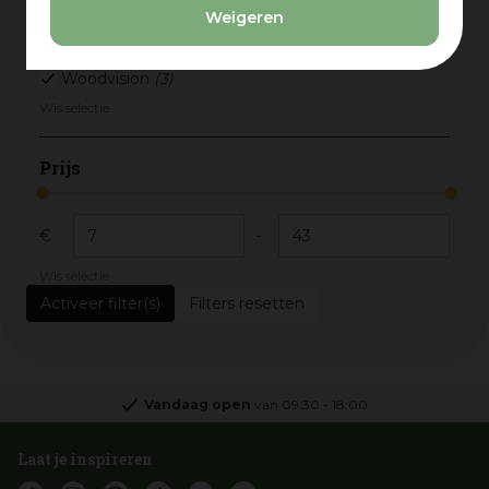
Weigeren
Merk
Woodvision
(3)
Wis selectie
Prijs
€
-
Wis selectie
Filters resetten
Vandaag open
van
09:30
-
18:00
Laat je inspireren