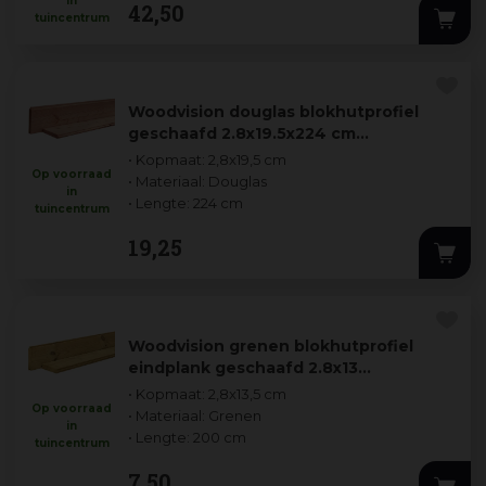
in
42
,
50
tuincentrum
Woodvision douglas blokhutprofiel
geschaafd 2.8x19.5x224 cm…
• Kopmaat: 2,8x19,5 cm
Op voorraad
• Materiaal: Douglas
in
• Lengte: 224 cm
tuincentrum
19
,
25
Woodvision grenen blokhutprofiel
eindplank geschaafd 2.8x13…
• Kopmaat: 2,8x13,5 cm
Op voorraad
• Materiaal: Grenen
in
• Lengte: 200 cm
tuincentrum
7
,
50