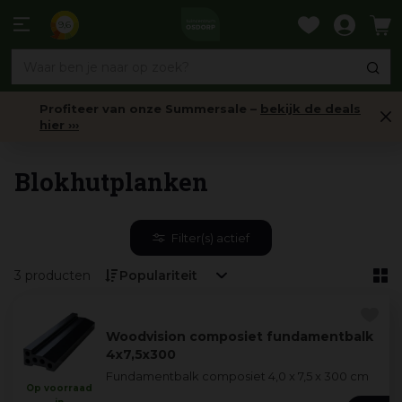
Ga
naar
9,6
content
Profiteer van onze Summersale –
bekijk de deals
hier ›››
Accessoires Blokhutten
Blokhutplanken
Filter(s) actief
3 producten
Woodvision composiet fundamentbalk
4x7,5x300
Fundamentbalk composiet 4,0 x 7,5 x 300 cm
Op voorraad