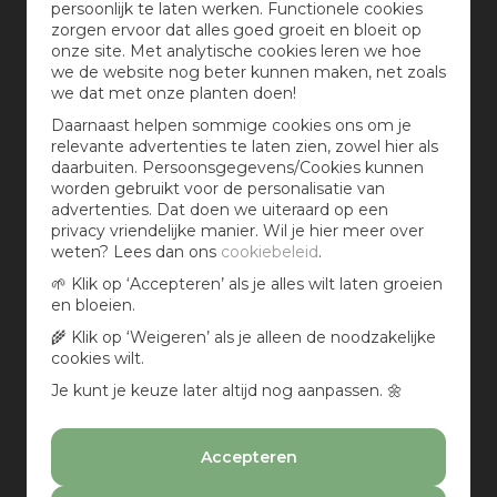
persoonlijk te laten werken. Functionele cookies
zorgen ervoor dat alles goed groeit en bloeit op
Dikte in cm
onze site. Met analytische cookies leren we hoe
we de website nog beter kunnen maken, net zoals
2.8
(2)
we dat met onze planten doen!
Wis selectie
Daarnaast helpen sommige cookies ons om je
relevante advertenties te laten zien, zowel hier als
daarbuiten. Persoonsgegevens/Cookies kunnen
Houtsoort
worden gebruikt voor de personalisatie van
Composiet
(1)
advertenties. Dat doen we uiteraard op een
privacy vriendelijke manier. Wil je hier meer over
Douglas
(1)
weten? Lees dan ons
cookiebeleid
.
Grenen
(1)
🌱 Klik op ‘Accepteren’ als je alles wilt laten groeien
W.P.C.
(1)
en bloeien.
Wis selectie
🌾 Klik op ‘Weigeren’ als je alleen de noodzakelijke
cookies wilt.
Behandeling
Je kunt je keuze later altijd nog aanpassen. 🌼
Geïmpregneerd
(1)
Onbehandeld
(1)
Accepteren
Wis selectie