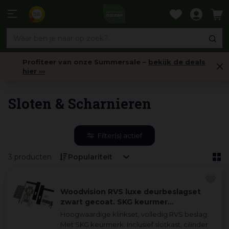
Ga
naar
9,6
content
Profiteer van onze Summersale –
bekijk de deals
hier ›››
Hang- & Sluitwerk
Sloten & Scharnieren
Filter(s) actief
3 producten
Woodvision RVS luxe deurbeslagset
zwart gecoat. SKG keurmer…
Hoogwaardige klinkset, volledig RVS beslag.
Met SKG keurmerk. Inclusief slotkast, cilinder