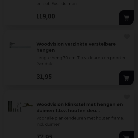
en slot. Excl. duimen.
119
,
00
Woodvision verzinkte verstelbare
hengen
Lengte heng 70 cm. T.b.v. deuren en poorten.
Per stuk
31
,
95
Woodvision klinkstel met hengen en
duimen t.b.v. houten deu…
Voor alle plankendeuren met houten frame.
Incl. duimen.
77
,
95