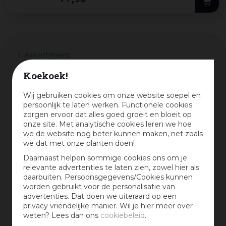
Assortiment
Koekoek!
Hoogte in cm
Wij gebruiken cookies om onze website soepel en
persoonlijk te laten werken. Functionele cookies
zorgen ervoor dat alles goed groeit en bloeit op
-
onze site. Met analytische cookies leren we hoe
we de website nog beter kunnen maken, net zoals
Wis selectie
we dat met onze planten doen!
Daarnaast helpen sommige cookies ons om je
relevante advertenties te laten zien, zowel hier als
Merk
daarbuiten. Persoonsgegevens/Cookies kunnen
Woodvision
(3)
worden gebruikt voor de personalisatie van
advertenties. Dat doen we uiteraard op een
Elephant
(1)
privacy vriendelijke manier. Wil je hier meer over
Eurofix
(17)
weten? Lees dan ons
cookiebeleid
.
Hillhout
(1)