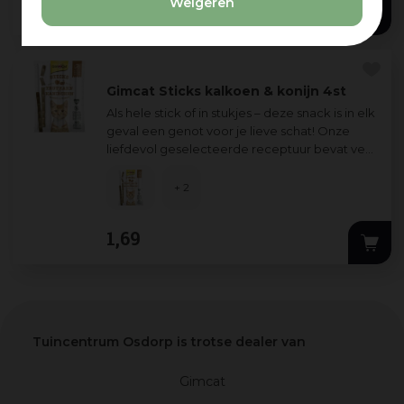
Weigeren
1
,
69
Gimcat Sticks kalkoen & konijn 4st
Als hele stick of in stukjes – deze snack is in elk
geval een genot voor je lieve schat! Onze
liefdevol geselecteerde receptuur bevat veel
zalm&forel, vitamines en taur
...
+ 2
1
,
69
Tuincentrum Osdorp is trotse dealer van
Gimcat