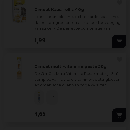
Gimcat Kaas-rollis 40g
Heerlijke snack - met echte harde kaas - met
de beste ingrediënten en zonder toevoeging
van suiker - De perfecte combinatie van
smullen en speelplezier
1
,
99
Ingredi
...
Gimcat multi-vitamine pasta 50g
De GimCat Multi-Vitamine Paste met zijn 3in1
complex van 12 vitale vitaminen, bèta-glucaan
en organische oliën van hoge kwaliteit
versterkt het immuunsysteem als een he
...
+ 1
4
,
65