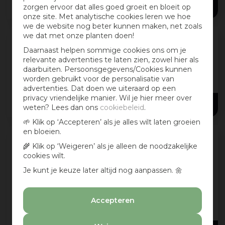
1
,
15
zorgen ervoor dat alles goed groeit en bloeit op
onze site. Met analytische cookies leren we hoe
we de website nog beter kunnen maken, net zoals
we dat met onze planten doen!
Gimcat Nutri Pockets – Zalm 60 g
Daarnaast helpen sommige cookies ons om je
relevante advertenties te laten zien, zowel hier als
GimCat Nutri Pockets Vis zijn kostelijke,
daarbuiten. Persoonsgegevens/Cookies kunnen
knapperige traktatie -zonder vlees en daarom
worden gebruikt voor de personalisatie van
het ideale alternatief voor katten die gevoelig
advertenties. Dat doen we uiteraard op een
zijn voor bepaalde vleesproteïnen
...
privacy vriendelijke manier. Wil je hier meer over
1
,
89
weten? Lees dan ons
cookiebeleid
.
🌱 Klik op ‘Accepteren’ als je alles wilt laten groeien
en bloeien.
🌾 Klik op ‘Weigeren’ als je alleen de noodzakelijke
Gimcat Sticks lam & gevogelte 4st
cookies wilt.
Als hele stick of in stukjes – deze snack is in elk
Je kunt je keuze later altijd nog aanpassen. 🌼
geval een genot voor je lieve schat! Onze
liefdevol geselecteerde receptuur bevat veel
zalm&forel, vitamines en taur
...
Accepteren
+ 2