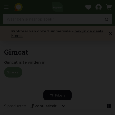
Ga
naar
9,6
content
Profiteer van onze Summersale –
bekijk de deals
hier ›››
Home
Gimcat
Gimcat is te vinden in
Snacks
Filters
9 producten