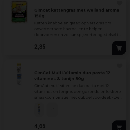
Gimcat kattengras met weiland aroma
150g
Katten knabbelen graag op vers gras om
onverteerbare haarballen te helpen
doorvoeren en zo hun spijsverteringsstelsel te
ondersteunen. Vooral huiskatten gebruiken
2
,
85
hierv
...
GimCat Multi-Vitamin duo pasta 12
vitamines & tonijn 50g
GimCat multi-vitamine duo pasta met 12
vitamines en tonijn is een gezonde en lekkere
smaakcombinatie met dubbel voordeel: • De
12 vitamines versterken het immuunsysteem
...
+ 1
4
,
65